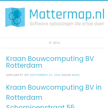
Spring
naar
inhoud
MENU
Kraan Bouwcomputing BV
Rotterdam
GEPLAATST OP
SEPTEMBER 24, 2020
DOOR
MARC
Kraan Bouwcomputing BV in
Rotterdam
Schorpioenstraat 55