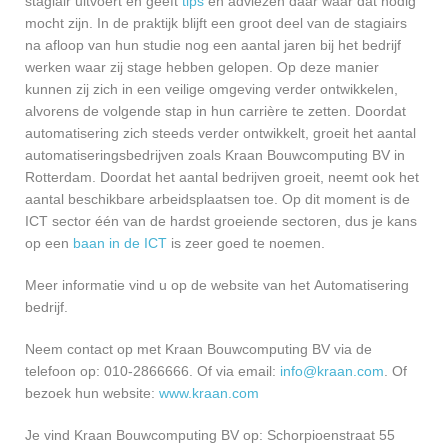
stagiair uitvoert en geeft
tips
en adviezen daar waar dat nodig
mocht zijn. In de praktijk blijft een groot deel van de stagiairs
na afloop van hun studie nog een aantal jaren bij het bedrijf
werken waar zij stage hebben gelopen. Op deze manier
kunnen zij zich in een veilige omgeving verder ontwikkelen,
alvorens de volgende stap in hun carrière te zetten. Doordat
automatisering zich steeds verder ontwikkelt, groeit het aantal
automatiseringsbedrijven zoals Kraan Bouwcomputing BV in
Rotterdam. Doordat het aantal bedrijven groeit, neemt ook het
aantal beschikbare arbeidsplaatsen toe. Op dit moment is de
ICT sector één van de hardst groeiende sectoren, dus je kans
op een
baan in de ICT
is zeer goed te noemen.
Meer informatie vind u op de website van het Automatisering
bedrijf.
Neem contact op met Kraan Bouwcomputing BV via de
telefoon op: 010-2866666. Of via email:
info@kraan.com
. Of
bezoek hun website:
www.kraan.com
Je vind Kraan Bouwcomputing BV op: Schorpioenstraat 55