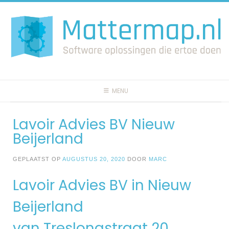
Spring
naar
inhoud
MENU
Lavoir Advies BV Nieuw
Beijerland
GEPLAATST OP
AUGUSTUS 20, 2020
DOOR
MARC
Lavoir Advies BV in Nieuw
Beijerland
van Treslongstraat 20