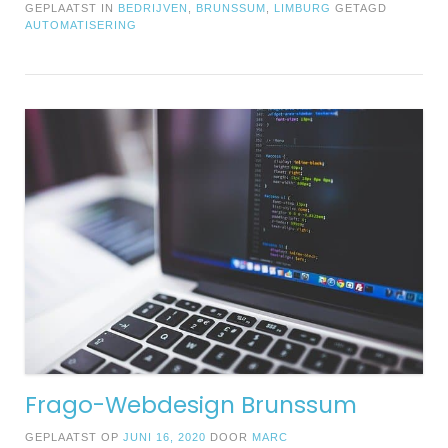
GEPLAATST IN
BEDRIJVEN
,
BRUNSSUM
,
LIMBURG
GETAGD
AUTOMATISERING
Frago-Webdesign Brunssum
GEPLAATST OP
JUNI 16, 2020
DOOR
MARC