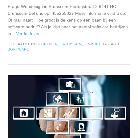
Frago-Webdesign in Brunssum Hertogstraat 2 6441 HC
Brunssum Bel ons op: 455255327 Meer informatie vind u op:
Of mail naar: Hoe groot is de kans op een baan bij een
software bedrijf? Als je kijkt naar het aantal software bedrijven
in
... Verder lezen
GEPLAATST IN
BEDRIJVEN
,
BRUNSSUM
,
LIMBURG
GETAGD
SOFTWARE