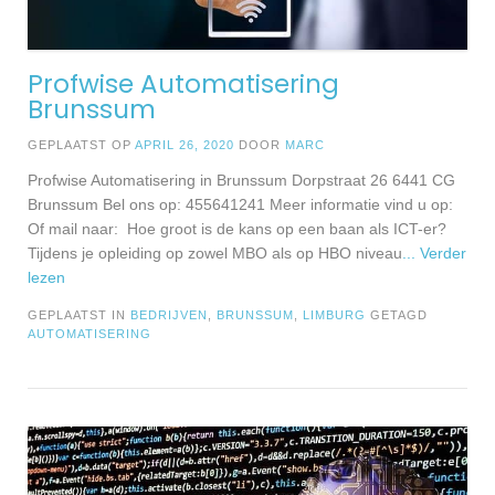
Profwise Automatisering
Brunssum
GEPLAATST OP
APRIL 26, 2020
DOOR
MARC
Profwise Automatisering in Brunssum Dorpstraat 26 6441 CG
Brunssum Bel ons op: 455641241 Meer informatie vind u op:
Of mail naar: Hoe groot is de kans op een baan als ICT-er?
Tijdens je opleiding op zowel MBO als op HBO niveau
... Verder
lezen
GEPLAATST IN
BEDRIJVEN
,
BRUNSSUM
,
LIMBURG
GETAGD
AUTOMATISERING