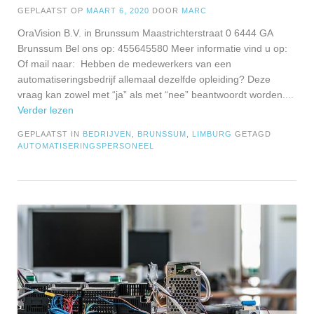
GEPLAATST OP
MAART 6, 2020
DOOR
MARC
OraVision B.V. in Brunssum Maastrichterstraat 0 6444 GA
Brunssum Bel ons op: 455645580 Meer informatie vind u op:
Of mail naar: Hebben de medewerkers van een
automatiseringsbedrijf allemaal dezelfde opleiding? Deze
vraag kan zowel met “ja” als met “nee” beantwoordt worden.
...
Verder lezen
GEPLAATST IN
BEDRIJVEN
,
BRUNSSUM
,
LIMBURG
GETAGD
AUTOMATISERINGSPERSONEEL