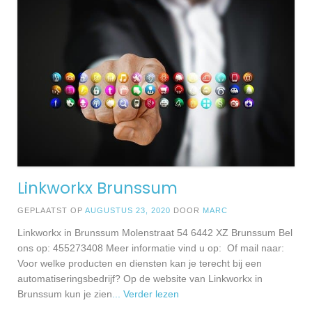
Linkworkx Brunssum
GEPLAATST OP
AUGUSTUS 23, 2020
DOOR
MARC
Linkworkx in Brunssum Molenstraat 54 6442 XZ Brunssum Bel
ons op: 455273408 Meer informatie vind u op: Of mail naar:
Voor welke producten en diensten kan je terecht bij een
automatiseringsbedrijf? Op de website van Linkworkx in
Brunssum kun je zien
... Verder lezen