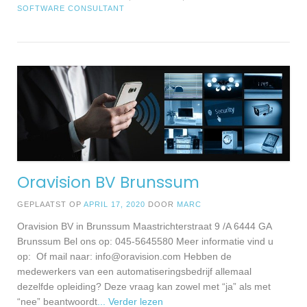
SOFTWARE CONSULTANT
Oravision BV Brunssum
GEPLAATST OP
APRIL 17, 2020
DOOR
MARC
Oravision BV in Brunssum Maastrichterstraat 9 /A 6444 GA
Brunssum Bel ons op: 045-5645580 Meer informatie vind u
op: Of mail naar:
info@oravision.com
Hebben de
medewerkers van een automatiseringsbedrijf allemaal
dezelfde opleiding? Deze vraag kan zowel met “ja” als met
“nee” beantwoordt
... Verder lezen