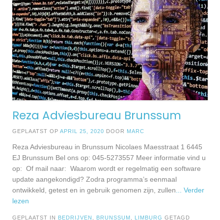
Reza Adviesbureau Brunssum
GEPLAATST OP
APRIL 25, 2020
DOOR
MARC
Reza Adviesbureau in Brunssum Nicolaes Maesstraat 1 6445
EJ Brunssum Bel ons op: 045-5273557 Meer informatie vind u
op: Of mail naar: Waarom wordt er regelmatig een software
update aangekondigd? Zodra programma’s eenmaal
ontwikkeld, getest en in gebruik genomen zijn, zullen
... Verder
lezen
GEPLAATST IN
BEDRIJVEN
,
BRUNSSUM
,
LIMBURG
GETAGD