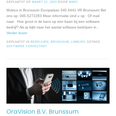
GEPLAATST OP
MAART 22, 2020
DOOR
MARC
Mukico in Brunssum Europalaan 545 6441 VR Brunssum Bel
ons op: 045-5272283 Meer informatie vind u op: Of mail
naar: Hoe groot is de kans op een baan bij een software
bedrijf? Als je kijkt naar het aantal software bedrijven in
...
Verder lezen
GEPLAATST IN
BEDRIJVEN
,
BRUNSSUM
,
LIMBURG
GETAGD
SOFTWARE CONSULTANT
OraVision B.V. Brunssum