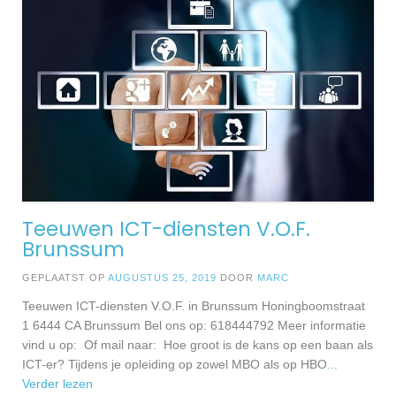
Teeuwen ICT-diensten V.O.F.
Brunssum
GEPLAATST OP
AUGUSTUS 25, 2019
DOOR
MARC
Teeuwen ICT-diensten V.O.F. in Brunssum Honingboomstraat
1 6444 CA Brunssum Bel ons op: 618444792 Meer informatie
vind u op: Of mail naar: Hoe groot is de kans op een baan als
ICT-er? Tijdens je opleiding op zowel MBO als op HBO
...
Verder lezen