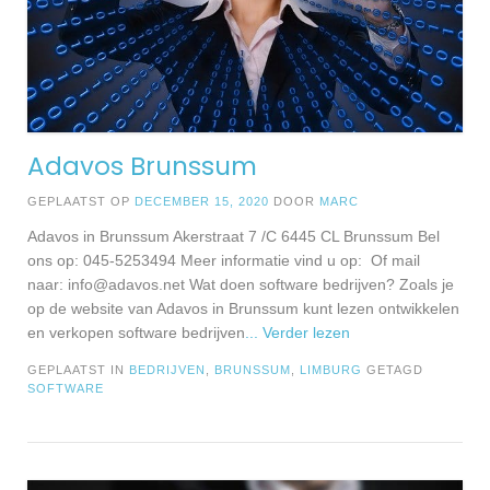
Adavos Brunssum
GEPLAATST OP
DECEMBER 15, 2020
DOOR
MARC
Adavos in Brunssum Akerstraat 7 /C 6445 CL Brunssum Bel
ons op: 045-5253494 Meer informatie vind u op: Of mail
naar:
info@adavos.net
Wat doen software bedrijven? Zoals je
op de website van Adavos in Brunssum kunt lezen ontwikkelen
en verkopen software bedrijven
... Verder lezen
GEPLAATST IN
BEDRIJVEN
,
BRUNSSUM
,
LIMBURG
GETAGD
SOFTWARE