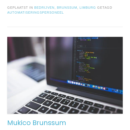
GEPLAATST IN
BEDRIJVEN
,
BRUNSSUM
,
LIMBURG
GETAGD
AUTOMATISERINGSPERSONEEL
Mukico Brunssum