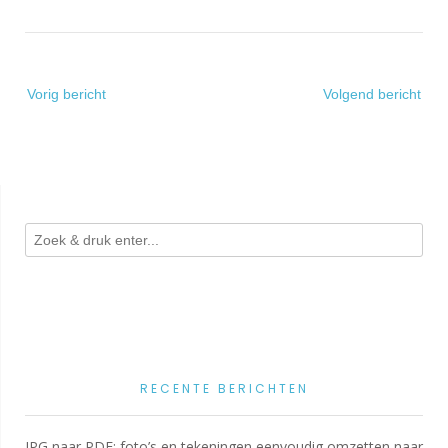
Bericht
Vorig bericht
Volgend bericht
navigatie
RECENTE BERICHTEN
JPG naar PDF: foto’s en tekeningen eenvoudig omzetten naar