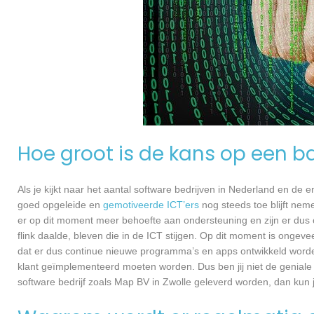
Hoe groot is de kans op een ba
Als je kijkt naar het aantal software bedrijven in Nederland en de
goed opgeleide en
gemotiveerde ICT’ers
nog steeds toe blijft nem
er op dit moment meer behoefte aan ondersteuning en zijn er dus 
flink daalde, bleven die in de ICT stijgen. Op dit moment is ongev
dat er dus continue nieuwe programma’s en apps ontwikkeld worde
klant geïmplementeerd moeten worden. Dus ben jij niet de geniale
software bedrijf zoals Map BV in Zwolle geleverd worden, dan kun je