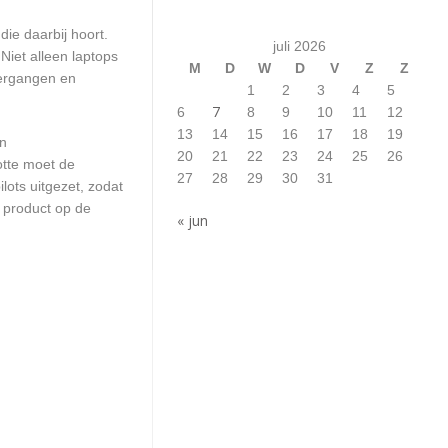
ie daarbij hoort.
juli 2026
iet alleen laptops
M
D
W
D
V
Z
Z
vergangen en
1
2
3
4
5
7
6
8
9
10
11
12
13
14
15
16
17
18
19
en
20
21
22
23
24
25
26
otte moet de
27
28
29
30
31
ots uitgezet, zodat
 product op de
« jun