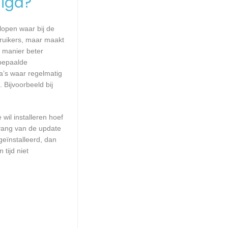
igd?
lopen waar bij de
ruikers, maar maakt
e manier beter
bepaalde
a’s waar regelmatig
 Bijvoorbeeld bij
wil installeren hoef
mvang van de update
geïnstalleerd, dan
tijd niet