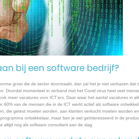
an bij een software bedrijf?
 enorme groei die de sector doormaakt, dan zal het je niet verbazen dat
en. Doordat momenteel in verband met het Covid virus heel veel mense
ook meer vacatures voor ICT’ers. Daar waar het aantal vacatures in a
eer 60% van de mensen die in de ICT werkt actief als software ontwikkel
n, die getest moeten worden, aan klanten verkocht moeten worden en t
 programma ontwikkelaar, maar ben je wel geïnteresseerd in de produc
 altijd nog als software consultant aan de slag.