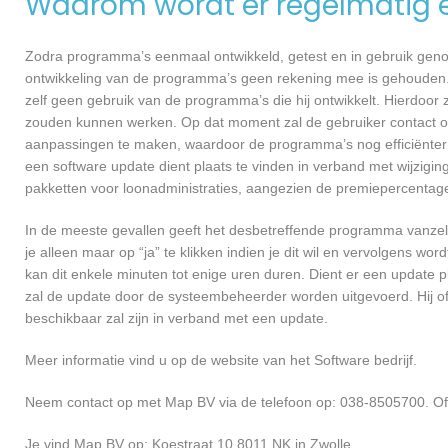
Waarom wordt er regelmatig 
Zodra programma’s eenmaal ontwikkeld, getest en in gebruik genome
ontwikkeling van de programma’s geen rekening mee is gehouden.
zelf geen gebruik van de programma’s die hij ontwikkelt. Hierdoor z
zouden kunnen werken. Op dat moment zal de gebruiker contact o
aanpassingen te maken, waardoor de programma’s nog efficiënter 
een software update dient plaats te vinden in verband met wijzigin
pakketten voor loonadministraties, aangezien de premiepercentages
In de meeste gevallen geeft het desbetreffende programma vanzelf 
je alleen maar op “ja” te klikken indien je dit wil en vervolgens wor
kan dit enkele minuten tot enige uren duren. Dient er een update p
zal de update door de systeembeheerder worden uitgevoerd. Hij of
beschikbaar zal zijn in verband met een update.
Meer informatie vind u op de website van het Software bedrijf.
Neem contact op met Map BV via de telefoon op: 038-8505700. Of
Je vind Map BV op: Koestraat 10 8011 NK in Zwolle.