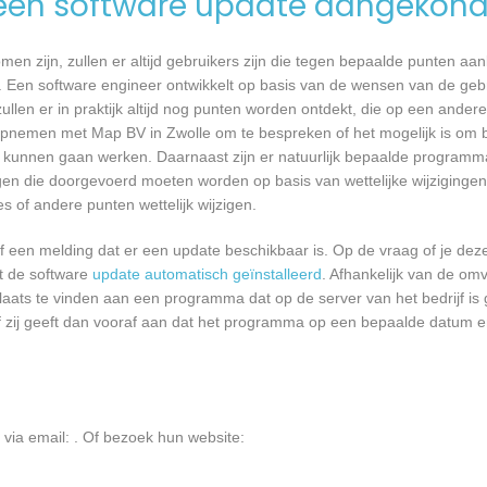
een software update aangekond
n zijn, zullen er altijd gebruikers zijn die tegen bepaalde punten aan
 Een software engineer ontwikkelt op basis van de wensen van de geb
ullen er in praktijk altijd nog punten worden ontdekt, die op een ander
pnemen met Map BV in Zwolle om te bespreken of het mogelijk is om 
kunnen gaan werken. Daarnaast zijn er natuurlijk bepaalde programm
gen die doorgevoerd moeten worden op basis van wettelijke wijzigingen.
 of andere punten wettelijk wijzigen.
een melding dat er een update beschikbaar is. Op de vraag of je deze 
dt de software
update automatisch geïnstalleerd
. Afhankelijk van de o
laats te vinden aan een programma dat op de server van het bedrijf is 
 zij geeft dan vooraf aan dat het programma op een bepaalde datum en 
 via email:
. Of bezoek hun website: