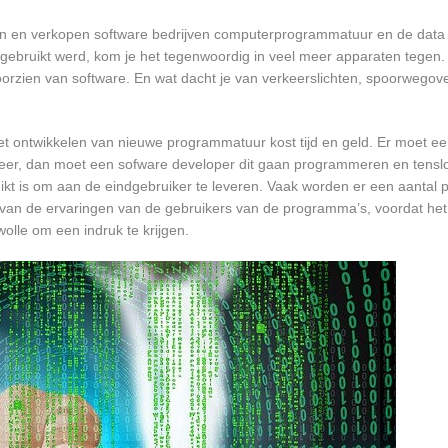
en en verkopen software bedrijven computerprogrammatuur en de data d
bruikt werd, kom je het tegenwoordig in veel meer apparaten tegen. N
 voorzien van software. En wat dacht je van verkeerslichten, spoorwego
et ontwikkelen van nieuwe programmatuur kost tijd en geld. Er moet e
er, dan moet een sofware developer dit gaan programmeren en tensl
 is om aan de eindgebruiker te leveren. Vaak worden er een aantal pil
an de ervaringen van de gebruikers van de programma’s, voordat het
olle om een indruk te krijgen.