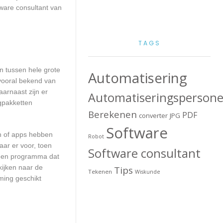
ware consultant van
TAGS
en tussen hele grote
Automatisering
 vooral bekend van
arnaast zijn er
Automatiseringspersone
ngpakketten
Berekenen
PDF
converter
JPG
Software
en of apps hebben
Robot
aar er voor, toen
Software consultant
n een programma dat
kijken naar de
Tips
Tekenen
Wiskunde
ming geschikt