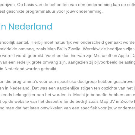
bedrijven. Op basis van de behoeften van een onderneming kan de soft
eest geschikte programmatuur voor jouw onderneming.
 in Nederland
 behoorlijk aantal. Hierbij moet natuurlijk wel onderscheid gemaakt word
gemiddelde omvang, zoals Map BV in Zwolle. Wereldwijde bedrijven zijn
ereld wordt gebruikt. Voorbeelden hiervan zijn Microsoft en Apple. Da
 van een redelijk grote omvang zijn, aangezien zij bijvoorbeeld belasti
in Nederland worden gebruikt.
rijven die programma’s voor een specifieke doelgroep hebben geschrev
n in Nederland. Dat was een aanzienlijke stijgen ten opzichte van het j
T steeds belangrijker aan het worden is. Mocht je behoefte hebben aa
d op de website van het desbetreffende bedrijf zoals Map BV in Zwolle 
ing mee dat het laten ontwikkelen van een specifiek voor jouw onderne