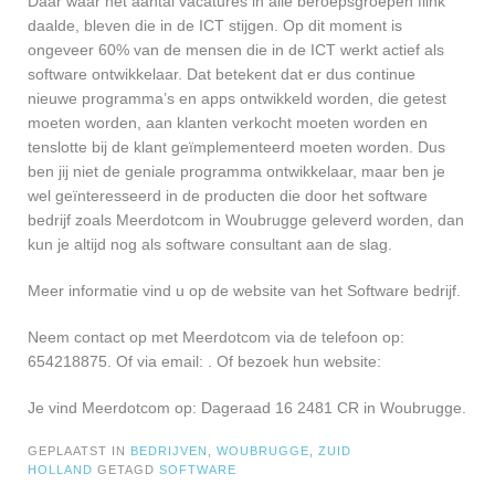
Daar waar het aantal vacatures in alle beroepsgroepen flink
daalde, bleven die in de ICT stijgen. Op dit moment is
ongeveer 60% van de mensen die in de ICT werkt actief als
software ontwikkelaar. Dat betekent dat er dus continue
nieuwe programma’s en apps ontwikkeld worden, die getest
moeten worden, aan klanten verkocht moeten worden en
tenslotte bij de klant geïmplementeerd moeten worden. Dus
ben jij niet de geniale programma ontwikkelaar, maar ben je
wel geïnteresseerd in de producten die door het software
bedrijf zoals Meerdotcom in Woubrugge geleverd worden, dan
kun je altijd nog als software consultant aan de slag.
Meer informatie vind u op de website van het Software bedrijf.
Neem contact op met Meerdotcom via de telefoon op:
654218875. Of via email:
. Of bezoek hun website:
Je vind Meerdotcom op: Dageraad 16 2481 CR in Woubrugge.
GEPLAATST IN
BEDRIJVEN
,
WOUBRUGGE
,
ZUID
HOLLAND
GETAGD
SOFTWARE