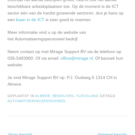
beschikbare arbeidsplaatsen toe. Op dit moment is de ICT
sector één van de hardst groeiende sectoren, dus je kans op
een
baan in de ICT
is zeer goed te noemen.
Meer informatie vind u op de website van
het Automatiseringspersoneel bedrijf.
Neem contact op met Mirage Support BV via de telefoon op:
036-5483900. Of via email:
office@mirage.nl
. Of bezoek hun
website:
Je vind Mirage Support BV op: P.J. Oudweg 5 1314 CH in
Almere.
GEPLAATST IN
ALMERE
,
BEDRIJVEN
,
FLEVOLAND
GETAGD
AUTOMATISERINGSPERSONEEL
Bericht
Vorig bericht
Volgend bericht