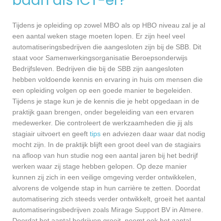
baan als ICT-er?
Tijdens je opleiding op zowel MBO als op HBO niveau zal je al
een aantal weken stage moeten lopen. Er zijn heel veel
automatiseringsbedrijven die aangesloten zijn bij de SBB. Dit
staat voor Samenwerkingsorganisatie Beroepsonderwijs
Bedrijfsleven. Bedrijven die bij de SBB zijn aangesloten
hebben voldoende kennis en ervaring in huis om mensen die
een opleiding volgen op een goede manier te begeleiden.
Tijdens je stage kun je de kennis die je hebt opgedaan in de
praktijk gaan brengen, onder begeleiding van een ervaren
medewerker. Die controleert de werkzaamheden die jij als
stagiair uitvoert en geeft
tips
en adviezen daar waar dat nodig
mocht zijn. In de praktijk blijft een groot deel van de stagiairs
na afloop van hun studie nog een aantal jaren bij het bedrijf
werken waar zij stage hebben gelopen. Op deze manier
kunnen zij zich in een veilige omgeving verder ontwikkelen,
alvorens de volgende stap in hun carrière te zetten. Doordat
automatisering zich steeds verder ontwikkelt, groeit het aantal
automatiseringsbedrijven zoals Mirage Support BV in Almere.
Doordat het aantal bedrijven groeit, neemt ook het aantal