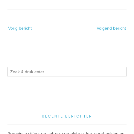
Bericht
Vorig bericht
Volgend bericht
navigatie
RECENTE BERICHTEN
Romeinse cijfers omzetten: complete uitleg, voorbeelden en