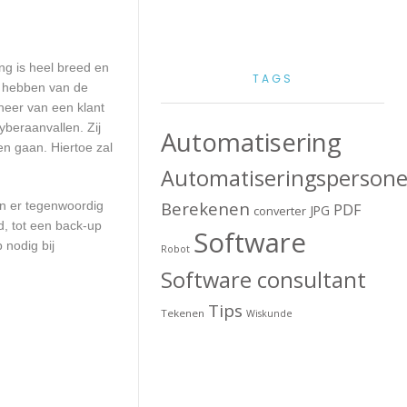
ng is heel breed en
TAGS
d hebben van de
heer van een klant
beraanvallen. Zij
Automatisering
en gaan. Hiertoe zal
Automatiseringspersone
Berekenen
en er tegenwoordig
PDF
JPG
converter
d, tot een back-up
Software
 nodig bij
Robot
Software consultant
Tips
Tekenen
Wiskunde