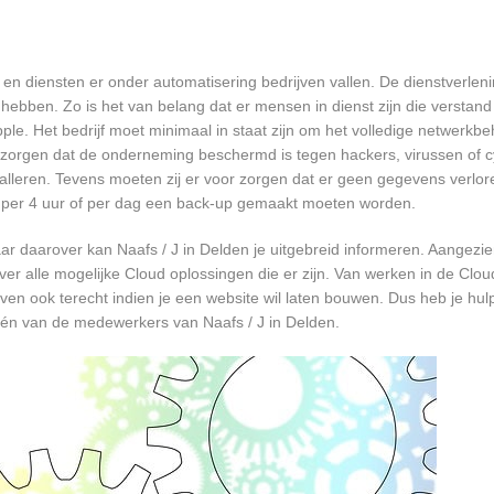
en diensten er onder automatisering bedrijven vallen. De dienstverleni
hebben. Zo is het van belang dat er mensen in dienst zijn die verstan
. Het bedrijf moet minimaal in staat zijn om het volledige netwerkbe
 zorgen dat de onderneming beschermd is tegen hackers, virussen of cy
talleren. Tevens moeten zij er voor zorgen dat er geen gegevens verlor
r, per 4 uur of per dag een back-up gemaakt moeten worden.
r daarover kan Naafs / J in Delden je uitgebreid informeren. Aangezi
er alle mogelijke Cloud oplossingen die er zijn. Van werken in de Clou
ven ook terecht indien je een website wil laten bouwen. Dus heb je hulp
één van de medewerkers van Naafs / J in Delden.