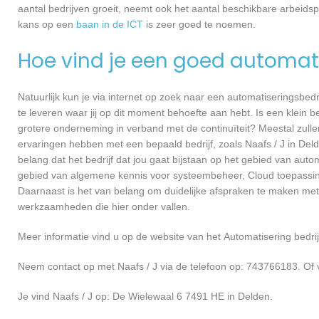
aantal bedrijven groeit, neemt ook het aantal beschikbare arbeids
kans op een
baan in de ICT
is zeer goed te noemen.
Hoe vind je een goed automati
Natuurlijk kun je via internet op zoek naar een automatiseringsbedri
te leveren waar jij op dit moment behoefte aan hebt. Is een klein bed
grotere onderneming in verband met de continuïteit? Meestal zullen
ervaringen hebben met een bepaald bedrijf, zoals Naafs / J in De
belang dat het bedrijf dat jou gaat bijstaan op het gebied van autom
gebied van algemene kennis voor systeembeheer, Cloud toepassin
Daarnaast is het van belang om duidelijke afspraken te maken met
werkzaamheden die hier onder vallen.
Meer informatie vind u op de website van het Automatisering bedrij
Neem contact op met Naafs / J via de telefoon op: 743766183. Of 
Je vind Naafs / J op: De Wielewaal 6 7491 HE in Delden.