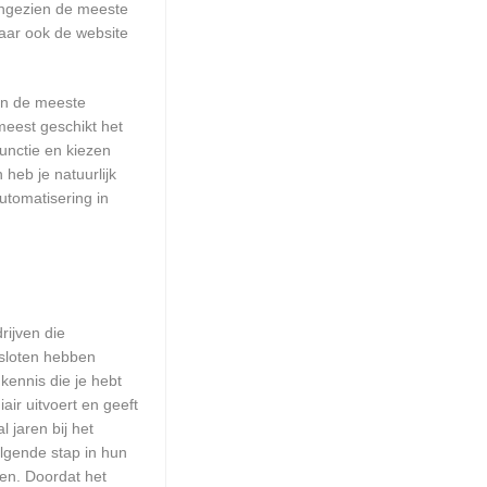
Aangezien de meeste
aar ook de website
aan de meeste
meest geschikt het
unctie en kiezen
heb je natuurlijk
utomatisering in
rijven die
esloten hebben
kennis die je hebt
ir uitvoert en geeft
 jaren bij het
olgende stap in hun
den. Doordat het