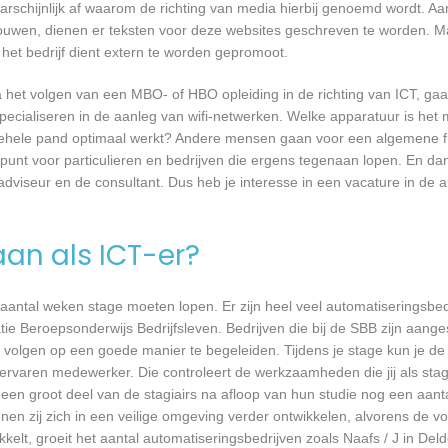
waarschijnlijk af waarom de richting van media hierbij genoemd wordt. 
bouwen, dienen er teksten voor deze websites geschreven te worden. M
 het bedrijf dient extern te worden gepromoot.
a het volgen van een MBO- of HBO opleiding in de richting van ICT, g
pecialiseren in de aanleg van wifi-netwerken. Welke apparatuur is het 
et gehele pand optimaal werkt? Andere mensen gaan voor een algemene f
unt voor particulieren en bedrijven die ergens tegenaan lopen. En dan 
 adviseur en de consultant. Dus heb je interesse in een vacature in de a
aan als ICT-er?
 aantal weken stage moeten lopen. Er zijn heel veel automatiseringsbed
tie Beroepsonderwijs Bedrijfsleven. Bedrijven die bij de SBB zijn aang
volgen op een goede manier te begeleiden. Tijdens je stage kun je de 
rvaren medewerker. Die controleert de werkzaamheden die jij als stagia
t een groot deel van de stagiairs na afloop van hun studie nog een aantal
en zij zich in een veilige omgeving verder ontwikkelen, alvorens de v
kkelt, groeit het aantal automatiseringsbedrijven zoals Naafs / J in Del