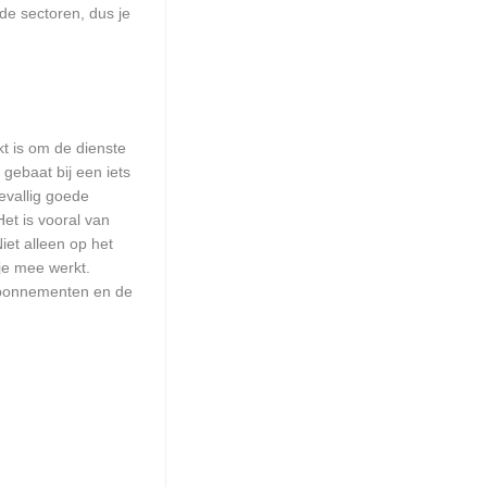
de sectoren, dus je
kt is om de dienste
 gebaat bij een iets
evallig goede
et is vooral van
iet alleen op het
je mee werkt.
sabonnementen en de