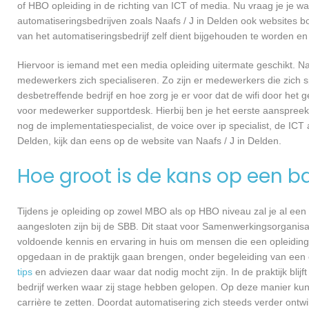
of HBO opleiding in de richting van ICT of media. Nu vraag je je 
automatiseringsbedrijven zoals Naafs / J in Delden ook websites 
van het automatiseringsbedrijf zelf dient bijgehouden te worden en
Hiervoor is iemand met een media opleiding uitermate geschikt. N
medewerkers zich specialiseren. Zo zijn er medewerkers die zich s
desbetreffende bedrijf en hoe zorg je er voor dat de wifi door h
voor medewerker supportdesk. Hierbij ben je het eerste aanspreekp
nog de implementatiespecialist, de voice over ip specialist, de ICT
Delden, kijk dan eens op de website van Naafs / J in Delden.
Hoe groot is de kans op een b
Tijdens je opleiding op zowel MBO als op HBO niveau zal je al een
aangesloten zijn bij de SBB. Dit staat voor Samenwerkingsorganisa
voldoende kennis en ervaring in huis om mensen die een opleiding 
opgedaan in de praktijk gaan brengen, onder begeleiding van een e
tips
en adviezen daar waar dat nodig mocht zijn. In de praktijk blijf
bedrijf werken waar zij stage hebben gelopen. Op deze manier kunn
carrière te zetten. Doordat automatisering zich steeds verder ontwi