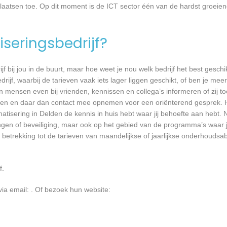
plaatsen toe. Op dit moment is de ICT sector één van de hardst groeien
seringsbedrijf?
jf bij jou in de buurt, maar hoe weet je nou welk bedrijf het best geschi
rijf, waarbij de tarieven vaak iets lager liggen geschikt, of ben je meer
 mensen even bij vrienden, kennissen en collega’s informeren of zij to
lden en daar dan contact mee opnemen voor een oriënterend gesprek. H
atisering in Delden de kennis in huis hebt waar jij behoefte aan hebt. N
gen of beveiliging, maar ook op het gebied van de programma’s waar 
 betrekking tot de tarieven van maandelijkse of jaarlijkse onderhoud
f.
via email:
. Of bezoek hun website: