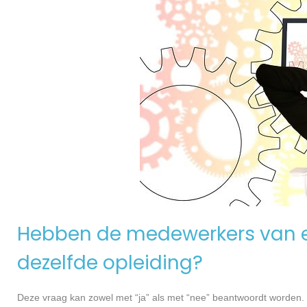
Hebben de medewerkers van e
dezelfde opleiding?
Deze vraag kan zowel met “ja” als met “nee” beantwoordt worden. 