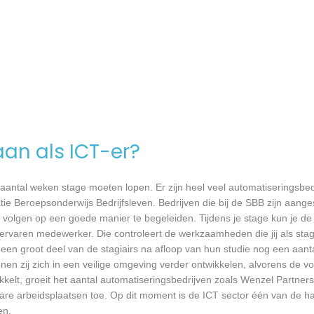
aan als ICT-er?
 aantal weken stage moeten lopen. Er zijn heel veel automatiseringsbed
tie Beroepsonderwijs Bedrijfsleven. Bedrijven die bij de SBB zijn aang
volgen op een goede manier te begeleiden. Tijdens je stage kun je de 
rvaren medewerker. Die controleert de werkzaamheden die jij als stagia
t een groot deel van de stagiairs na afloop van hun studie nog een aantal
en zij zich in een veilige omgeving verder ontwikkelen, alvorens de v
kkelt, groeit het aantal automatiseringsbedrijven zoals Wenzel Partners 
bare arbeidsplaatsen toe. Op dit moment is de ICT sector één van de h
en.