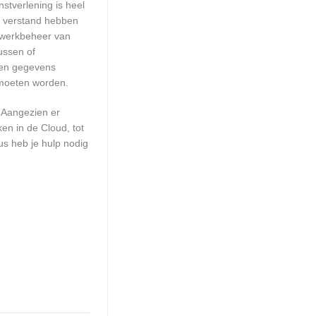
stverlening is heel
ie verstand hebben
etwerkbeheer van
ussen of
geen gegevens
 moeten worden.
 Aangezien er
en in de Cloud, tot
us heb je hulp nodig