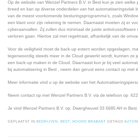
Op de website van Wenzel Partners B.V. in Best kun je zien welke p
breed en kan op diverse onderdelen van het automatiseringsvlak be
van de meest voorkomende besturingsprogramma’s, zoals Windows e
een klant voor zijn rekening te nemen. Daarnaast moeten zij er v
cyberaanvallen. Zij zullen dus minimaal de juiste antivirussoftwa
verloren gaan. Hiertoe zal met regelmaat, afhankelijk van de omva
Voor de veiligheid moet de back-up extern worden opgeslagen, maa
tegenwoordig steeds meer in de Cloud gewerkt wordt, kunnen ze je 
een back-up maken in de Cloud. Daarnaast kun je bij veel automati
bij automatisering in Best , neem dan gerust eens contact op met
Meer informatie vind u op de website van het Automatiseringsperso
Neem contact op met Wenzel Partners B.V. via de telefoon op: 62
Je vind Wenzel Partners B.V. op: Dwergheuvel 33 5685 AH in Best.
GEPLAATST IN
BEDRIJVEN
,
BEST
,
NOORD BRABANT
GETAGD
AUTOM