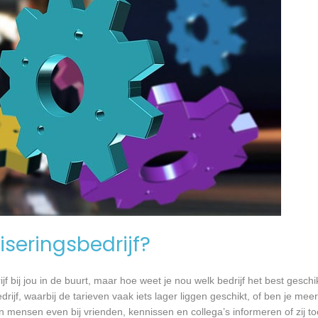
seringsbedrijf?
jf bij jou in de buurt, maar hoe weet je nou welk bedrijf het best geschi
rijf, waarbij de tarieven vaak iets lager liggen geschikt, of ben je meer
 mensen even bij vrienden, kennissen en collega’s informeren of zij to