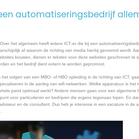
en automatiseringsbedrijf alle
Over het algemeen heeft iedere ICT-er die bij een automatiseringsbed
waarschijnlijk af waarom de richting van media hierbij genoemd wordt. 
websites bouwen, dienen er teksten voor deze websites geschreven te
orden en het bedrijf dient extern te worden gepromoot.
a het volgen van een MBO- of HBO opleiding in de richting van ICT, g
pecialiseren in de aanleg van wifi-netwerken. Welke apparatuur is het 
et gehele pand optimaal werkt? Andere mensen gaan voor een algemene f
unt voor particulieren en bedrijven die ergens tegenaan lopen. En dan 
 adviseur en de consultant. Dus heb je interesse in een vacature in de a
.