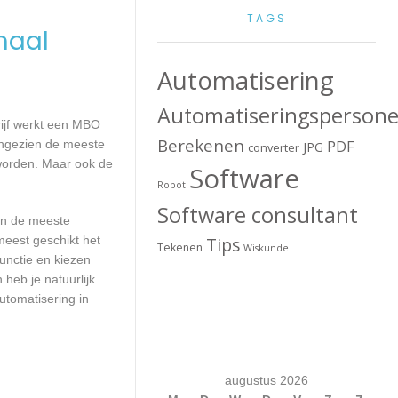
TAGS
maal
Automatisering
Automatiseringspersone
rijf werkt een MBO
Berekenen
Aangezien de meeste
PDF
JPG
converter
 worden. Maar ook de
Software
Robot
Software consultant
aan de meeste
meest geschikt het
Tips
Tekenen
Wiskunde
unctie en kiezen
heb je natuurlijk
utomatisering in
augustus 2026