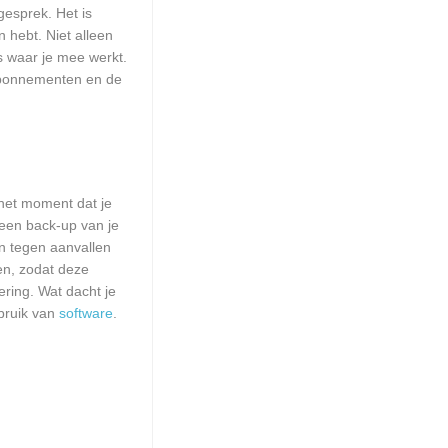
esprek. Het is
n hebt. Niet alleen
 waar je mee werkt.
sabonnementen en de
het moment dat je
 een back-up van je
n tegen aanvallen
en, zodat deze
ering. Wat dacht je
bruik van
software
.