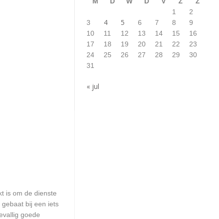
M
D
W
D
V
Z
Z
1
2
4
5
3
6
7
8
9
10
11
12
13
14
15
16
17
18
19
20
21
22
23
24
25
26
27
28
29
30
31
« jul
kt is om de dienste
 gebaat bij een iets
evallig goede