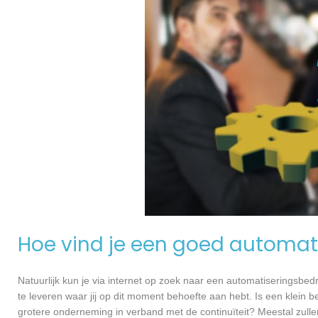
Hoe vind je een goed automati
Natuurlijk kun je via internet op zoek naar een automatiseringsbedri
te leveren waar jij op dit moment behoefte aan hebt. Is een klein bed
grotere onderneming in verband met de continuïteit? Meestal zullen