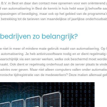
 B.V. in Best en daar dan contact mee opnemen voor een oriënterend g
d van automatisering in Best de kennis in huis hebt waar jij behoefte aa
passingen of beveiliging, maar ook op het gebied van de programma’s
 betrekking tot de tarieven van maandelijkse of jaarlijkse onderhoud
bedrijven zo belangrijk?
e niet in meer of mindere mate gebruik maakt van automatisering. Op 
 automatisering. Je heb antivirussoftware nodig en er dient regelmatig
waarschijnlijk via een server werken, welke ook beschermd moet worde
akt. Ook dient er regelmatig onderhoud aan de server plaats te vind
en advies over geven. Maar niet alleen computers vallen onder automatis
ronische tijdregistratie van de medewerkers? Deze maken allemaal ge