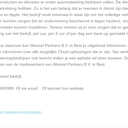
roducten en diensten er onder automatisering bedrijven vallen. De dien
trekking hebben. Zo is het van belang dat er mensen in dienst zijn d
n Apple. Het bedrijf moet minimaal in staat zijn om het volledige n
oor kunnen zorgen dat de onderneming beschermd is tegen hackers, vir
re moeten kunnen installeren. Tevens moeten zij er voor zorgen dat er 
ng van het bedrijf, per uur, per 4 uur of per dag een back-up gemaakt
r daarover kan Wenzel Partners B.V. in Best je uitgebreid informeren.
informeren over alle mogelijke Cloud oplossingen die er zijn. Van werk
seringsbedrijven ook terecht indien je een website wil laten bouwen. D
 één van de medewerkers van Wenzel Partners B.V. in Best.
neel bedrijf.
2455988. Of via email:
. Of bezoek hun website:
ATISERINGSPERSONEEL