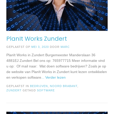
PlanIt Works Zundert
GEPLAATST OP
MEI 3, 2020
DOOR
MARC
PlanIt Works in Zundert Burgemeester Manderslaan 36
4881EJ Zundert Bel ons op: 765977715 Meer informatie vind
u op: Of mail naar: Wat doen software bedrijven? Zoals je op
de website van PlanIt Works in Zundert kunt lezen ontwikkelen
en verkopen software
... Verder lezen
GEPLAATST IN
BEDRIJVEN
,
NOORD BRABANT
,
ZUNDERT
GETAGD
SOFTWARE