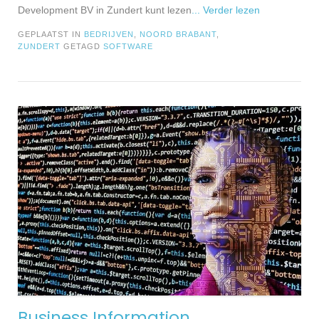
Development BV in Zundert kunt lezen
... Verder lezen
GEPLAATST IN
BEDRIJVEN
,
NOORD BRABANT
,
ZUNDERT
GETAGD
SOFTWARE
Business Information