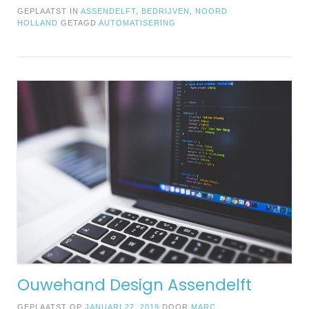
GEPLAATST IN
ASSENDELFT
,
BEDRIJVEN
,
NOORD
HOLLAND
GETAGD
AUTOMATISERING
Ouwehand Design Assendelft
GEPLAATST OP
JANUARI 27, 2019
DOOR
MARC