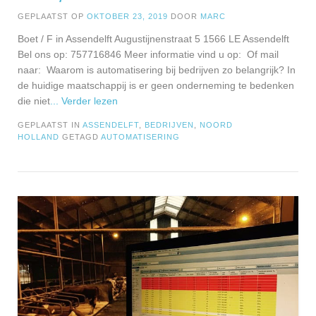
GEPLAATST OP
OKTOBER 23, 2019
DOOR
MARC
Boet / F in Assendelft Augustijnenstraat 5 1566 LE Assendelft
Bel ons op: 757716846 Meer informatie vind u op: Of mail
naar: Waarom is automatisering bij bedrijven zo belangrijk? In
de huidige maatschappij is er geen onderneming te bedenken
die niet
... Verder lezen
GEPLAATST IN
ASSENDELFT
,
BEDRIJVEN
,
NOORD
HOLLAND
GETAGD
AUTOMATISERING