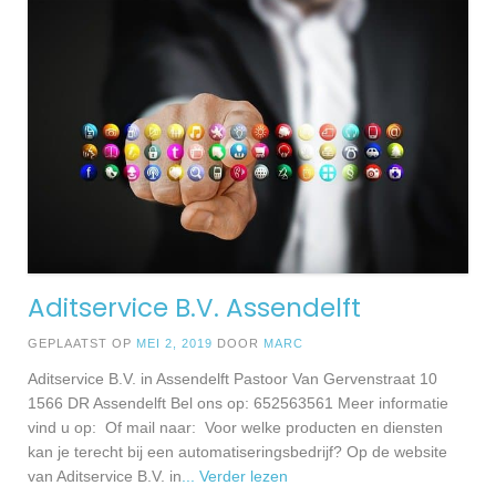
Aditservice B.V. Assendelft
GEPLAATST OP
MEI 2, 2019
DOOR
MARC
Aditservice B.V. in Assendelft Pastoor Van Gervenstraat 10
1566 DR Assendelft Bel ons op: 652563561 Meer informatie
vind u op: Of mail naar: Voor welke producten en diensten
kan je terecht bij een automatiseringsbedrijf? Op de website
van Aditservice B.V. in
... Verder lezen