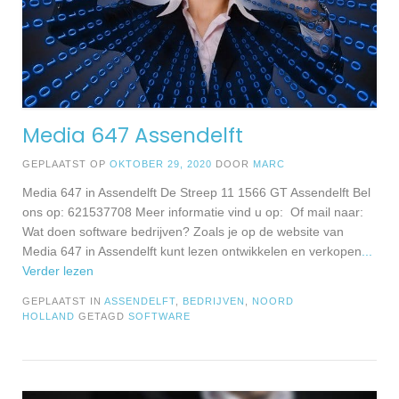
Media 647 Assendelft
GEPLAATST OP
OKTOBER 29, 2020
DOOR
MARC
Media 647 in Assendelft De Streep 11 1566 GT Assendelft Bel
ons op: 621537708 Meer informatie vind u op: Of mail naar:
Wat doen software bedrijven? Zoals je op de website van
Media 647 in Assendelft kunt lezen ontwikkelen en verkopen
...
Verder lezen
GEPLAATST IN
ASSENDELFT
,
BEDRIJVEN
,
NOORD
HOLLAND
GETAGD
SOFTWARE