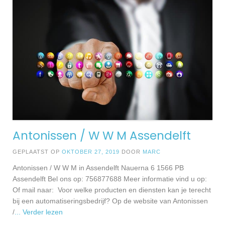
Antonissen / W W M Assendelft
GEPLAATST OP
OKTOBER 27, 2019
DOOR
MARC
Antonissen / W W M in Assendelft Nauerna 6 1566 PB
Assendelft Bel ons op: 756877688 Meer informatie vind u op:
Of mail naar: Voor welke producten en diensten kan je terecht
bij een automatiseringsbedrijf? Op de website van Antonissen
/
... Verder lezen