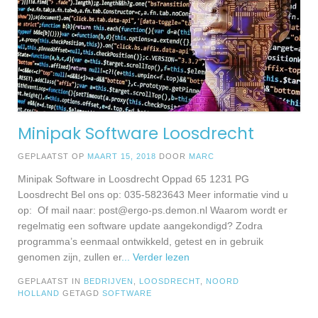
Minipak Software Loosdrecht
GEPLAATST OP
MAART 15, 2018
DOOR
MARC
Minipak Software in Loosdrecht Oppad 65 1231 PG
Loosdrecht Bel ons op: 035-5823643 Meer informatie vind u
op: Of mail naar:
post@ergo-ps.demon.nl
Waarom wordt er
regelmatig een software update aangekondigd? Zodra
programma’s eenmaal ontwikkeld, getest en in gebruik
genomen zijn, zullen er
... Verder lezen
GEPLAATST IN
BEDRIJVEN
,
LOOSDRECHT
,
NOORD
HOLLAND
GETAGD
SOFTWARE