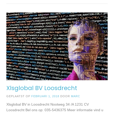
Xlsglobal BV Loosdrecht
GEPLAATST OP
FEBRUARI 1, 2018
DOOR
MARC
Xlsglobal BV in Loosdrecht Nootweg 34 /A 1231 CV
Loosdrecht Bel ons op: 035-5436375 Meer informatie vind u