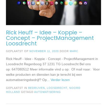
Rick Heuff – Idee – Koppie –
Concept – ProjectManagement
Loosdrecht
GEPLAATST OP
NOVEMBER 11, 2020
DOOR
MARC
Rick Heuff - Idee - Koppie - Concept - ProjectManagement in
Loosdrecht Regenboog 37 1231 TG Loosdrecht Bel ons
op: 647080512 Meer informatie vind u op: Of mail naar: Voor
welke producten en diensten kan je terecht bij een
automatiseringsbedrijf? Op
... Verder lezen
GEPLAATST IN
BEDRIJVEN
,
LOOSDRECHT
,
NOORD
HOLLAND
GETAGD
AUTOMATISERING