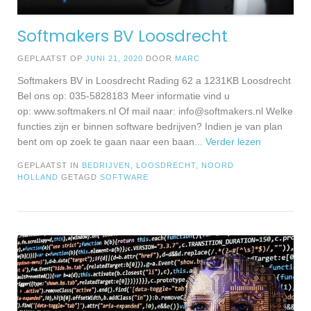
Softmakers BV Loosdrecht
GEPLAATST OP
JUNI 21, 2020
DOOR
MARC
Softmakers BV in Loosdrecht Rading 62 a 1231KB Loosdrecht
Bel ons op: 035-5828183 Meer informatie vind u
op: www.softmakers.nl Of mail naar:
info@softmakers.nl
Welke
functies zijn er binnen software bedrijven? Indien je van plan
bent om op zoek te gaan naar een baan
... Verder lezen
GEPLAATST IN
BEDRIJVEN
,
LOOSDRECHT
,
NOORD
HOLLAND
GETAGD
SOFTWARE