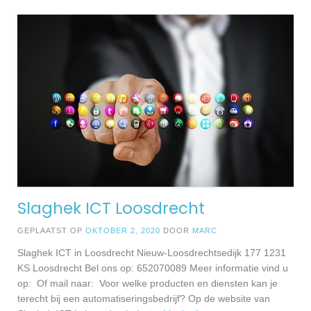
Slaghek ICT Loosdrecht
GEPLAATST OP
OKTOBER 2, 2020
DOOR
MARC
Slaghek ICT in Loosdrecht Nieuw-Loosdrechtsedijk 177 1231
KS Loosdrecht Bel ons op: 652070089 Meer informatie vind u
op: Of mail naar: Voor welke producten en diensten kan je
terecht bij een automatiseringsbedrijf? Op de website van