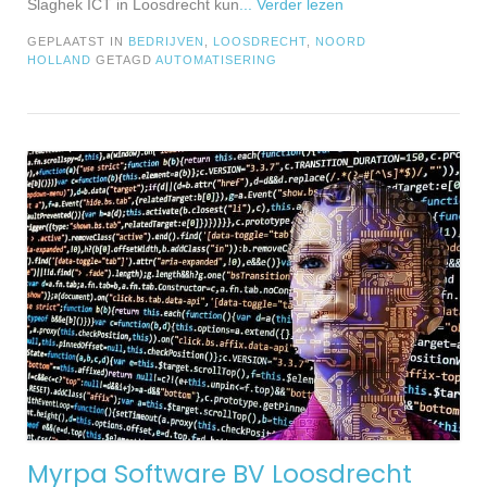
Slaghek ICT in Loosdrecht kun
... Verder lezen
GEPLAATST IN
BEDRIJVEN
,
LOOSDRECHT
,
NOORD
HOLLAND
GETAGD
AUTOMATISERING
Myrpa Software BV Loosdrecht