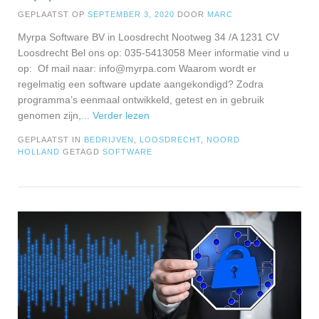
GEPLAATST OP
SEPTEMBER 3, 2020
DOOR
MARC
Myrpa Software BV in Loosdrecht Nootweg 34 /A 1231 CV
Loosdrecht Bel ons op: 035-5413058 Meer informatie vind u
op: Of mail naar:
info@myrpa.com
Waarom wordt er
regelmatig een software update aangekondigd? Zodra
programma’s eenmaal ontwikkeld, getest en in gebruik
genomen zijn,
... Verder lezen
GEPLAATST IN
BEDRIJVEN
,
LOOSDRECHT
,
NOORD
HOLLAND
GETAGD
SOFTWARE