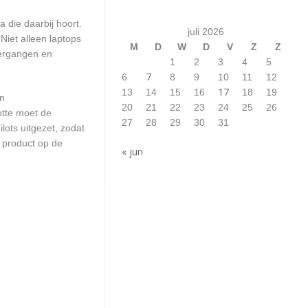
 die daarbij hoort.
juli 2026
iet alleen laptops
M
D
W
D
V
Z
Z
vergangen en
1
2
3
4
5
7
6
8
9
10
11
12
17
13
14
15
16
18
19
en
20
21
22
23
24
25
26
otte moet de
27
28
29
30
31
ots uitgezet, zodat
 product op de
« jun