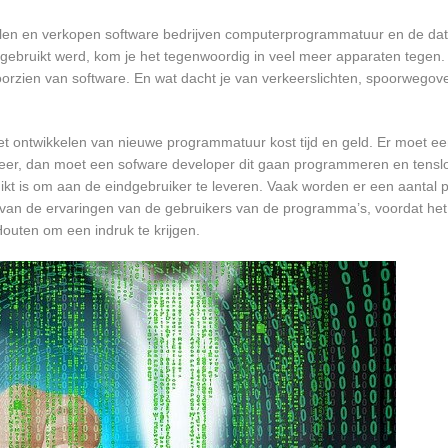
elen en verkopen software bedrijven computerprogrammatuur en de data
bruikt werd, kom je het tegenwoordig in veel meer apparaten tegen. N
 voorzien van software. En wat dacht je van verkeerslichten, spoorwego
et ontwikkelen van nieuwe programmatuur kost tijd en geld. Er moet e
er, dan moet een sofware developer dit gaan programmeren en tensl
 is om aan de eindgebruiker te leveren. Vaak worden er een aantal pil
an de ervaringen van de gebruikers van de programma’s, voordat het
Houten om een indruk te krijgen.