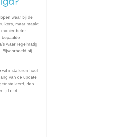
igd?
lopen waar bij de
ruikers, maar maakt
e manier beter
m bepaalde
a’s waar regelmatig
 Bijvoorbeeld bij
wil installeren hoef
mvang van de update
geïnstalleerd, dan
tijd niet