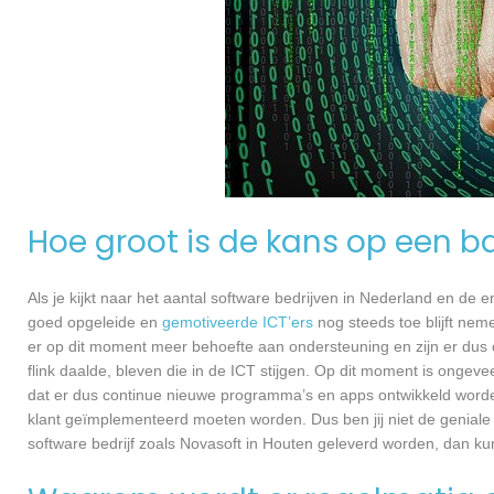
Hoe groot is de kans op een ba
Als je kijkt naar het aantal software bedrijven in Nederland en de
goed opgeleide en
gemotiveerde ICT’ers
nog steeds toe blijft nem
er op dit moment meer behoefte aan ondersteuning en zijn er dus 
flink daalde, bleven die in de ICT stijgen. Op dit moment is ongev
dat er dus continue nieuwe programma’s en apps ontwikkeld worde
klant geïmplementeerd moeten worden. Dus ben jij niet de geniale
software bedrijf zoals Novasoft in Houten geleverd worden, dan kun 