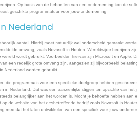
bedrijven. Op basis van de behoeften van een onderneming kan de soft
 meest geschikte programmatuur voor jouw onderneming.
 in Nederland
 behoorlijk aantal. Hierbij moet natuurlijk wel onderscheid gemaakt word
emiddelde omvang, zoals Novasoft in Houten. Wereldwijde bedrijven zij
ereld wordt gebruikt. Voorbeelden hiervan zijn Microsoft en Apple. Da
 van een redelijk grote omvang zijn, aangezien zij bijvoorbeeld belasti
in Nederland worden gebruikt.
rijven die programma’s voor een specifieke doelgroep hebben geschrev
n in Nederland. Dat was een aanzienlijke stijgen ten opzichte van het j
T steeds belangrijker aan het worden is. Mocht je behoefte hebben aa
d op de website van het desbetreffende bedrijf zoals Novasoft in Houte
ing mee dat het laten ontwikkelen van een specifiek voor jouw onderne