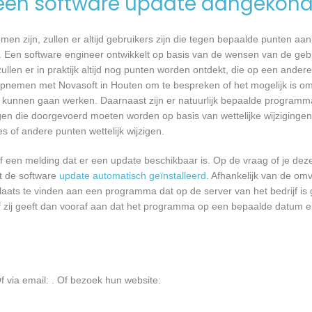
een software update aangekond
n zijn, zullen er altijd gebruikers zijn die tegen bepaalde punten aan
 Een software engineer ontwikkelt op basis van de wensen van de geb
ullen er in praktijk altijd nog punten worden ontdekt, die op een ander
pnemen met Novasoft in Houten om te bespreken of het mogelijk is o
kunnen gaan werken. Daarnaast zijn er natuurlijk bepaalde programm
gen die doorgevoerd moeten worden op basis van wettelijke wijzigingen.
 of andere punten wettelijk wijzigen.
een melding dat er een update beschikbaar is. Op de vraag of je deze 
dt de software
update automatisch geïnstalleerd
. Afhankelijk van de o
laats te vinden aan een programma dat op de server van het bedrijf is 
 zij geeft dan vooraf aan dat het programma op een bepaalde datum en 
f via email:
. Of bezoek hun website: