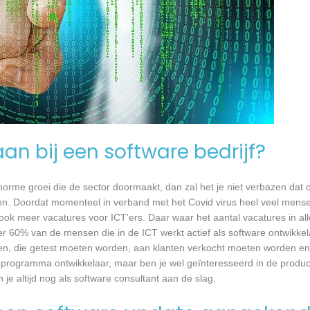
an bij een software bedrijf?
 enorme groei die de sector doormaakt, dan zal het je niet verbazen dat
en. Doordat momenteel in verband met het Covid virus heel veel mense
ook meer vacatures voor ICT’ers. Daar waar het aantal vacatures in a
eer 60% van de mensen die in de ICT werkt actief als software ontwikkel
n, die getest moeten worden, aan klanten verkocht moeten worden en t
 programma ontwikkelaar, maar ben je wel geïnteresseerd in de produc
je altijd nog als software consultant aan de slag.