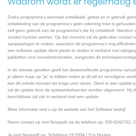
Waarom wordt er regelmatig 
Zodra programma’s eenmaal ontwikkeld, getest en in gebruik genome
ontwikkeling van de programma’s geen rekening mee is gehouden.
zelf geen gebruik van de programma’s die hij ontwikkelt. Hierdoor z
zouden kunnen werken. Op dat moment zal de gebruiker contact o
aanpassingen te maken, waardoor de programma’s nog efficiënter 
een software update dient plaats te vinden in verband met wijzigin
pakketten voor loonadministraties, aangezien de premiepercentages
In de meeste gevallen geeft het desbetreffende programma vanzelf 
je alleen maar op “ja” te klikken indien je dit wil en vervolgens wor
kan dit enkele minuten tot enige uren duren. Dient er een update p
zal de update door de systeembeheerder worden uitgevoerd. Hij of
beschikbaar zal zijn in verband met een update.
Meer informatie vind u op de website van het Software bedrijf.
Neem contact op met Novasoft via de telefoon op: 030-6342762. O
Je vind Novasoft op: Schildmos 19 3994 LS in Houten.