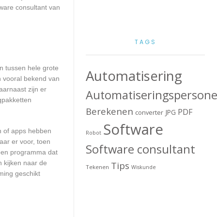
ware consultant van
TAGS
en tussen hele grote
Automatisering
n vooral bekend van
arnaast zijn er
Automatiseringspersone
ngpakketten
Berekenen
PDF
JPG
converter
Software
en of apps hebben
Robot
aar er voor, toen
Software consultant
n een programma dat
n kijken naar de
Tips
Tekenen
Wiskunde
ming geschikt