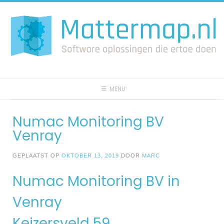
Spring
naar
inhoud
MENU
Numac Monitoring BV
Venray
GEPLAATST OP
OKTOBER 13, 2019
DOOR
MARC
Numac Monitoring BV in
Venray
Keizersveld 59