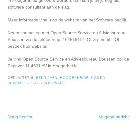
in Hoogerheide geleverd worden, dan kun je altijd nog als
software consultant aan de slag.
Meer informatie vind u op de website van het Software bedrijf.
Neem contact op met Open Source Service en Adviesbureau
Boussen via de telefoon op: 164616117. Of via email:
. Of
bezoek hun website:
Je vind Open Source Service en Adviesbureau Boussen op: de
Papaver 11 4631 AV in Hoogerheide.
GEPLAATST IN
BEDRIJVEN
,
HOOGERHEIDE
,
NOORD
BRABANT
GETAGD
SOFTWARE
Bericht
Vorig bericht
Volgend bericht
navigatie