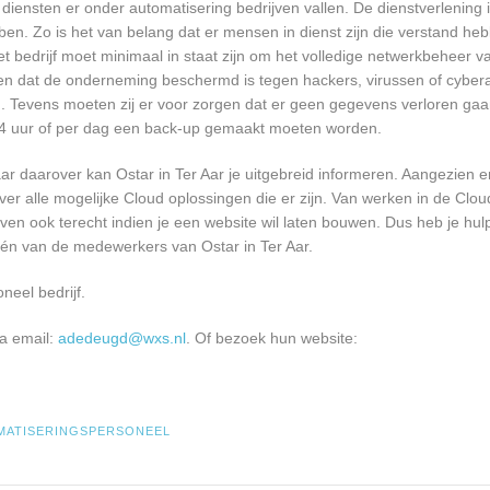
diensten er onder automatisering bedrijven vallen. De dienstverlening 
ben. Zo is het van belang dat er mensen in dienst zijn die verstand h
edrijf moet minimaal in staat zijn om het volledige netwerkbeheer va
en dat de onderneming beschermd is tegen hackers, virussen of cyberaa
n. Tevens moeten zij er voor zorgen dat er geen gegevens verloren gaa
er 4 uur of per dag een back-up gemaakt moeten worden.
r daarover kan Ostar in Ter Aar je uitgebreid informeren. Aangezien 
er alle mogelijke Cloud oplossingen die er zijn. Van werken in de Clou
ven ook terecht indien je een website wil laten bouwen. Dus heb je hulp
één van de medewerkers van Ostar in Ter Aar.
neel bedrijf.
ia email:
adedeugd@wxs.nl
. Of bezoek hun website:
MATISERINGSPERSONEEL