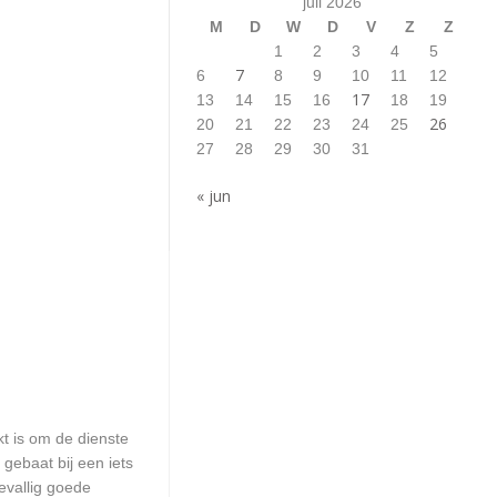
juli 2026
M
D
W
D
V
Z
Z
1
2
3
4
5
7
6
8
9
10
11
12
17
13
14
15
16
18
19
26
20
21
22
23
24
25
27
28
29
30
31
« jun
kt is om de dienste
 gebaat bij een iets
evallig goede