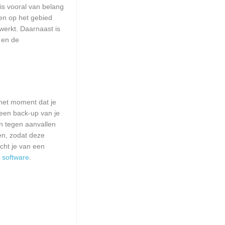
is vooral van belang
een op het gebied
erkt. Daarnaast is
 en de
het moment dat je
 een back-up van je
n tegen aanvallen
en, zodat deze
acht je van een
n
software
.