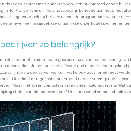
r en daar dan contact mee opnemen voor een oriënterend gesprek. Het 
ng in Ter Aar de kennis in huis hebt waar jij behoefte aan hebt. Niet all
eveiliging, maar ook op het gebied van de programma’s waar je mee w
ot de tarieven van maandelijkse of jaarlijkse onderhoudsabonnementen
bedrijven zo belangrijk?
e niet in meer of mindere mate gebruik maakt van automatisering. Op 
 automatisering. Je heb antivirussoftware nodig en er dient regelmatig
waarschijnlijk via een server werken, welke ook beschermd moet worde
akt. Ook dient er regelmatig onderhoud aan de server plaats te vind
er geven. Maar niet alleen computers vallen onder automatisering. Wat d
 tijdregistratie van de medewerkers? Deze maken allemaal gebruik va