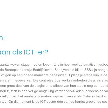
nl
aan als ICT-er?
 aantal weken stage moeten lopen. Er zijn heel veel automatiseringsbed
tie Beroepsonderwijs Bedrijfsleven. Bedrijven die bij de SBB zijn aang
volgen op een goede manier te begeleiden. Tijdens je stage kun je de 
rvaren medewerker. Die controleert de werkzaamheden die jij als stagia
t een groot deel van de stagiairs na afloop van hun studie nog een aantal
en zij zich in een veilige omgeving verder ontwikkelen, alvorens de v
kkelt, groeit het aantal automatiseringsbedrijven zoals Ostar in Ter Aar
n toe. Op dit moment is de ICT sector één van de hardst groeiende sec