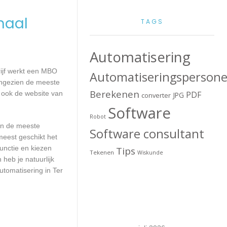
maal
TAGS
Automatisering
rijf werkt een MBO
Automatiseringspersone
Aangezien de meeste
Berekenen
 ook de website van
PDF
JPG
converter
Software
Robot
aan de meeste
Software consultant
meest geschikt het
unctie en kiezen
Tips
Tekenen
Wiskunde
heb je natuurlijk
utomatisering in Ter