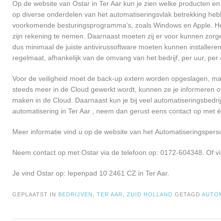
Op de website van Ostar in Ter Aar kun je zien welke producten en 
op diverse onderdelen van het automatiseringsvlak betrekking heb
voorkomende besturingsprogramma’s, zoals Windows en Apple. Het b
zijn rekening te nemen. Daarnaast moeten zij er voor kunnen zorg
dus minimaal de juiste antivirussoftware moeten kunnen installere
regelmaat, afhankelijk van de omvang van het bedrijf, per uur, p
Voor de veiligheid moet de back-up extern worden opgeslagen, maa
steeds meer in de Cloud gewerkt wordt, kunnen ze je informeren ov
maken in de Cloud. Daarnaast kun je bij veel automatiseringsbedrij
automatisering in Ter Aar , neem dan gerust eens contact op met 
Meer informatie vind u op de website van het Automatiseringsperso
Neem contact op met Ostar via de telefoon op: 0172-604348. Of v
Je vind Ostar op: Iepenpad 10 2461 CZ in Ter Aar.
GEPLAATST IN
BEDRIJVEN
,
TER AAR
,
ZUID HOLLAND
GETAGD
AUTO