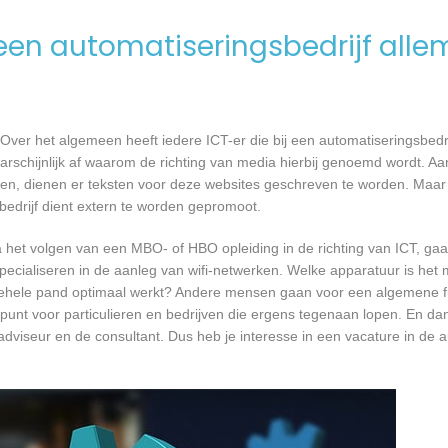
en automatiseringsbedrijf alle
Over het algemeen heeft iedere ICT-er die bij een automatiseringsbed
waarschijnlijk af waarom de richting van media hierbij genoemd wordt. 
wen, dienen er teksten voor deze websites geschreven te worden. Maar
 bedrijf dient extern te worden gepromoot.
a het volgen van een MBO- of HBO opleiding in de richting van ICT, g
pecialiseren in de aanleg van wifi-netwerken. Welke apparatuur is het 
et gehele pand optimaal werkt? Andere mensen gaan voor een algemene f
unt voor particulieren en bedrijven die ergens tegenaan lopen. En dan 
 adviseur en de consultant. Dus heb je interesse in een vacature in de a