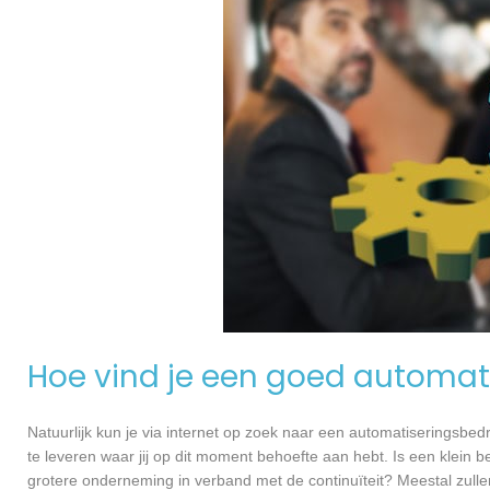
Hoe vind je een goed automati
Natuurlijk kun je via internet op zoek naar een automatiseringsbedri
te leveren waar jij op dit moment behoefte aan hebt. Is een klein bed
grotere onderneming in verband met de continuïteit? Meestal zullen