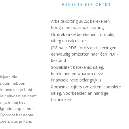
RECENTE BERICHTEN
Arbeidskorting 2025: berekenen,
hoogte en maximale korting
Omtrek cirkel berekenen: formule,
uitleg en calculator
JPG naar PDF: foto’s en tekeningen
eenvoudig omzetten naar één PDF-
bestand
Solvabiliteit betekenis: uitleg,
berekenen en waarom deze
rijven die
financiële ratio belangrijk is
esloten hebben
Romeinse cijfers omzetten: complete
kennis die je hebt
uitleg, voorbeelden en handige
ir uitvoert en geeft
technieken
 jaren bij het
olgende stap in hun
. Doordat het aantal
toren, dus je kans