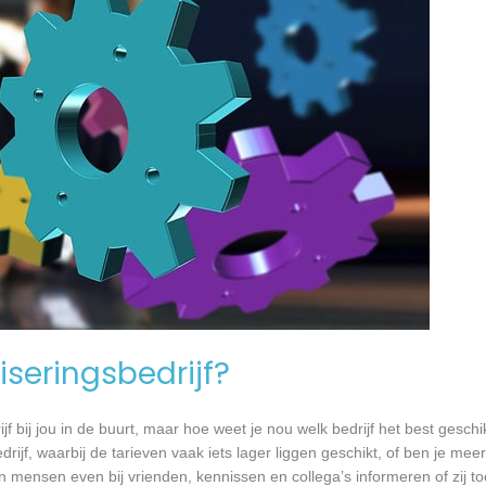
seringsbedrijf?
jf bij jou in de buurt, maar hoe weet je nou welk bedrijf het best geschi
rijf, waarbij de tarieven vaak iets lager liggen geschikt, of ben je meer
 mensen even bij vrienden, kennissen en collega’s informeren of zij to