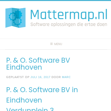
Spring
naar
inhoud
MENU
P. & O. Software BV
Eindhoven
GEPLAATST OP
JULI 16, 2017
DOOR
MARC
P. & O. Software BV in
Eindhoven
Verdunplein 3