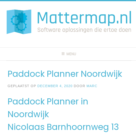
Spring
naar
inhoud
MENU
Paddock Planner Noordwijk
GEPLAATST OP
DECEMBER 4, 2020
DOOR
MARC
Paddock Planner in
Noordwijk
Nicolaas Barnhoornweg 13