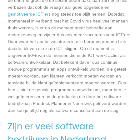
de enorme groei die de sector doormaakt, dan zal het je niet
verbazen dat ook de vraag naar goed opgeleide en
gemotiveerde ICT’ers
nog steeds toe blijft nemen. Doordat
momenteel in verband met het Covid virus heel veel mensen
thuis werken, is er op dit moment meer behoefte aan
ondersteuning en zijn er dus ook meer vacatures voor ICT’ers.
Daar waar het aantal vacatures in alle beroepsgroepen flink
daalde, bleven die in de ICT stijgen. Op dit moment is
ongeveer 60% van de mensen die in de ICT werkt actief als
software ontwikkelaar. Dat betekent dat er dus continue
nieuwe programma’s en apps ontwikkeld worden, die getest
moeten worden, aan klanten verkocht moeten worden en
tenslotte bij de klant geïmplementeerd moeten worden. Dus
ben jij niet de geniale programma ontwikkelaar, maar ben je
wel geïnteresseerd in de producten die door het software
bedrijf zoals Paddock Planner in Noordwijk geleverd worden,
dan kun je altijd nog als software consultant aan de slag.
Zijn er veel software
bedrijven in Nederland