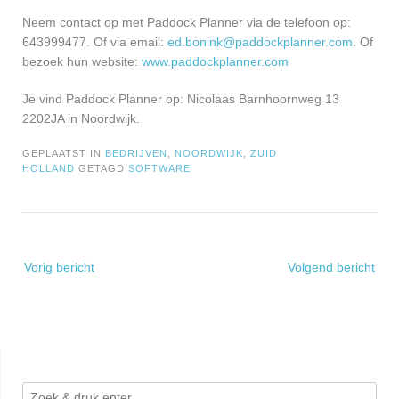
Neem contact op met Paddock Planner via de telefoon op:
643999477. Of via email:
ed.bonink@paddockplanner.com
. Of
bezoek hun website:
www.paddockplanner.com
Je vind Paddock Planner op: Nicolaas Barnhoornweg 13
2202JA in Noordwijk.
GEPLAATST IN
BEDRIJVEN
,
NOORDWIJK
,
ZUID
HOLLAND
GETAGD
SOFTWARE
Bericht
Vorig bericht
Volgend bericht
navigatie