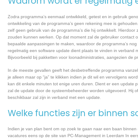
Waarom wordt er regelmatig 
Zodra programma’s eenmaal ontwikkeld, getest en in gebruik genome
ontwikkeling van de programma’s geen rekening mee is gehouden.
zelf geen gebruik van de programma’s die hij ontwikkelt. Hierdoor z
zouden kunnen werken. Op dat moment zal de gebruiker contact 
bepaalde aanpassingen te maken, waardoor de programma’s nog ef
regelmatig een software update dient plaats te vinden in verband 
Bijvoorbeeld bij pakketten voor loonadministraties, aangezien de p
In de meeste gevallen geeft het desbetreffende programma vanzelf 
je alleen maar op “ja” te klikken indien je dit wil en vervolgens wor
kan dit enkele minuten tot enige uren duren. Dient er een update p
zal de update door de systeembeheerder worden uitgevoerd. Hij of
beschikbaar zal zijn in verband met een update.
Welke functies zijn er binnen 
Indien je van plan bent om op zoek te gaan naar een baan binnen ee
vacatures eens op de site van PC-Management in Leerdam In eerste 