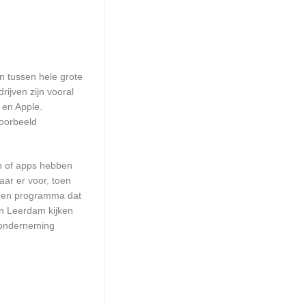
en tussen hele grote
ijven zijn vooral
 en Apple.
voorbeeld
en of apps hebben
aar er voor, toen
n een programma dat
in Leerdam kijken
w onderneming