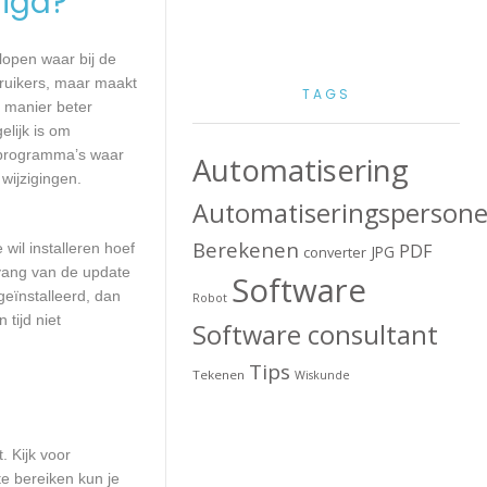
igd?
lopen waar bij de
ruikers, maar maakt
TAGS
e manier beter
lijk is om
 programma’s waar
Automatisering
wijzigingen.
Automatiseringspersone
Berekenen
wil installeren hoef
PDF
JPG
converter
mvang van de update
Software
geïnstalleerd, dan
Robot
tijd niet
Software consultant
Tips
Tekenen
Wiskunde
. Kijk voor
e bereiken kun je