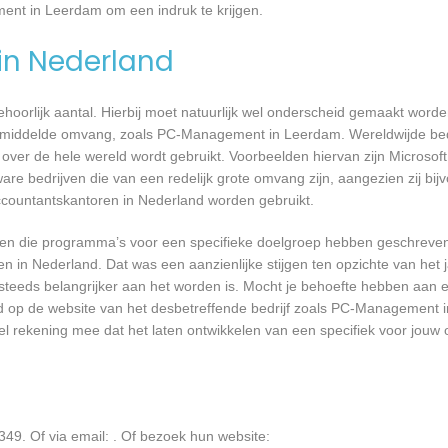
ent in Leerdam om een indruk te krijgen.
 in Nederland
 behoorlijk aantal. Hierbij moet natuurlijk wel onderscheid gemaakt word
 gemiddelde omvang, zoals PC-Management in Leerdam. Wereldwijde bedr
er de hele wereld wordt gebruikt. Voorbeelden hiervan zijn Microsoft
are bedrijven die van een redelijk grote omvang zijn, aangezien zij bij
ccountantskantoren in Nederland worden gebruikt.
rijven die programma’s voor een specifieke doelgroep hebben geschrev
n in Nederland. Dat was een aanzienlijke stijgen ten opzichte van het j
T steeds belangrijker aan het worden is. Mocht je behoefte hebben aa
ard op de website van het desbetreffende bedrijf zoals PC-Management 
wel rekening mee dat het laten ontwikkelen van een specifiek voor jou
49. Of via email:
. Of bezoek hun website: