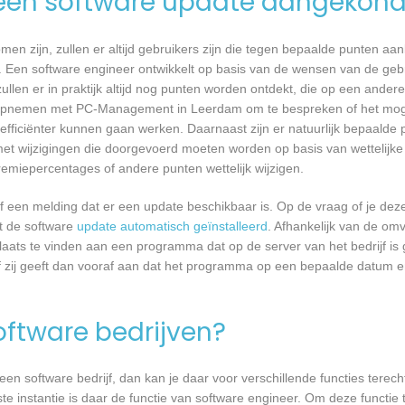
een software update aangekond
n zijn, zullen er altijd gebruikers zijn die tegen bepaalde punten aan
 Een software engineer ontwikkelt op basis van de wensen van de geb
ullen er in praktijk altijd nog punten worden ontdekt, die op een ander
opnemen met PC-Management in Leerdam om te bespreken of het moge
ficiënter kunnen gaan werken. Daarnaast zijn er natuurlijk bepaalde
met wijzigingen die doorgevoerd moeten worden op basis van wettelijke 
remiepercentages of andere punten wettelijk wijzigen.
een melding dat er een update beschikbaar is. Op de vraag of je deze 
dt de software
update automatisch geïnstalleerd
. Afhankelijk van de o
laats te vinden aan een programma dat op de server van het bedrijf is 
 zij geeft dan vooraf aan dat het programma op een bepaalde datum en 
software bedrijven?
n software bedrijf, dan kan je daar voor verschillende functies terecht
instantie is daar de functie van software engineer. Om deze functie t