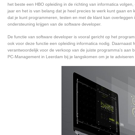
het beste een HBO opleiding in de richting van informatica volgen
jaar en het is van belang dat je heel precies te werk kunt gaan en
dat je kunt programmeren, testen en met de klant kan overleggen
ondersteuning krijgen van de software developer.
De functie van software developer is vooral gericht op het progra
ook voor deze functie een opleiding informatica nodig. Daarnaast
verantwoordelijk voor de verkoop van de juiste programma’s aan 
PC-Management in Leerdam bij je langskomen om je te adviseren