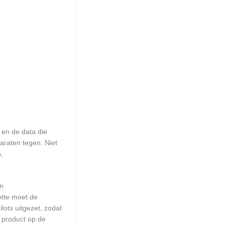
en de data die
araten tegen. Niet
,
en
otte moet de
ots uitgezet, zodat
 product op de