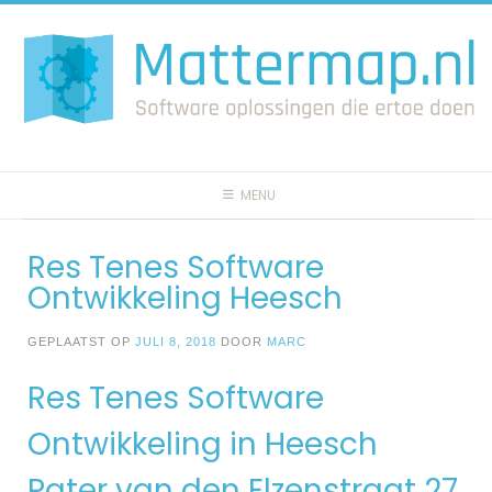
Spring
naar
inhoud
MENU
Res Tenes Software
Ontwikkeling Heesch
GEPLAATST OP
JULI 8, 2018
DOOR
MARC
Res Tenes Software
Ontwikkeling in Heesch
Pater van den Elzenstraat 27