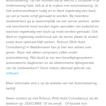
automatisering. Op het moment dat je slechts 1 computer in je
onderneming hebt, heb je al te maken met automatisering. Je
heb antivirussoftware nodig en er dient regelmatig een back-
up van je harde schijf gemaakt te worden. Bij meerdere
medewerkers ga je waarschijnlijk via een server werken, welke
ook beschermd moet worden tegen aanvallen van buitenaf en
waarvan regelmatig een back-up moet worden gemaakt. Ook
dient er regelmatig onderhoud aan de server plaats te vinden,
zodat deze optimaal blijft werken. Rohcon (Rob Hulst
Consultancy) in Waddinxveen kan je hier een advies over
geven. Maar niet alleen computers vallen onder
automatisering. Wat dacht je van een beveiligingssysteem,
automatische slagbomen en de elektronische tijdregistratie
van de medewerkers? Deze maken allemaal gebruik van
software
.
Meer informatie vind u op de website van het Automatisering
bedrijf.
Neem contact op met Rohcon (Rob Hulst Consultancy) via de
telefoon op: 182613866. Of via email:
. Of bezoek hun