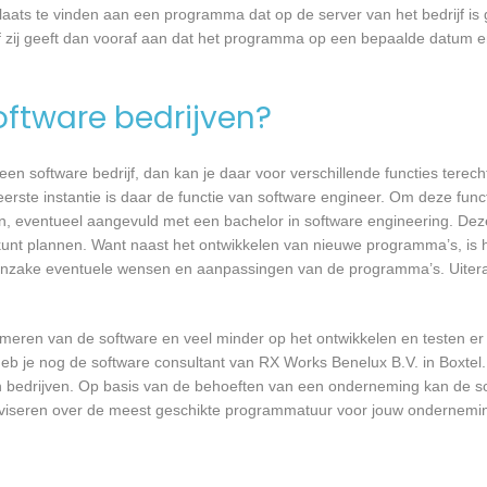
laats te vinden aan een programma dat op de server van het bedrijf is 
 zij geeft dan vooraf aan dat het programma op een bepaalde datum en 
software bedrijven?
n software bedrijf, dan kan je daar voor verschillende functies terecht
erste instantie is daar de functie van software engineer. Om deze func
en, eventueel aangevuld met een bachelor in software engineering. Dez
 kunt plannen. Want naast het ontwikkelen van nieuwe programma’s, is h
 inzake eventuele wensen en aanpassingen van de programma’s. Uiteraa
mmeren van de software en veel minder op het ontwikkelen en testen er
heb je nog de software consultant van RX Works Benelux B.V. in Boxtel.
n bedrijven. Op basis van de behoeften van een onderneming kan de so
adviseren over de meest geschikte programmatuur voor jouw ondernemi