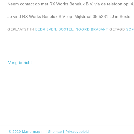
Neem contact op met RX Works Benelux B.V. via de telefoon op: 4
Je vind RX Works Benelux B.V. op: Mijlstraat 35 5281 LJ in Boxtel.
GEPLAATST IN
BEDRIJVEN
,
BOXTEL
,
NOORD BRABANT
GETAGD
SO
Bericht
Vorig bericht
navigatie
© 2020
Mattermap.nl
|
Sitem
ap
|
Privacybeleid