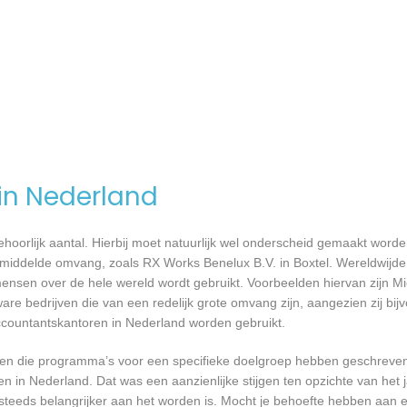
 in Nederland
 behoorlijk aantal. Hierbij moet natuurlijk wel onderscheid gemaakt word
emiddelde omvang, zoals RX Works Benelux B.V. in Boxtel. Wereldwijde 
nsen over de hele wereld wordt gebruikt. Voorbeelden hiervan zijn Mi
are bedrijven die van een redelijk grote omvang zijn, aangezien zij bij
ccountantskantoren in Nederland worden gebruikt.
rijven die programma’s voor een specifieke doelgroep hebben geschrev
n in Nederland. Dat was een aanzienlijke stijgen ten opzichte van het j
T steeds belangrijker aan het worden is. Mocht je behoefte hebben aa