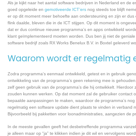
Als je kijkt naar het aantal software bedrijven in Nederland en de
goed opgeleide en
gemotiveerde ICT’ers
nog steeds toe blijft nem
er op dit moment meer behoefte aan ondersteuning en zijn er dus 
flink daalde, bleven die in de ICT stijgen. Op dit moment is ongev
dat er dus continue nieuwe programma’s en apps ontwikkeld worde
klant geïmplementeerd moeten worden. Dus ben jij niet de geniale
software bedrijf zoals RX Works Benelux B.V. in Boxtel geleverd wor
Waarom wordt er regelmatig 
Zodra programma’s eenmaal ontwikkeld, getest en in gebruik genome
ontwikkeling van de programma’s geen rekening mee is gehouden.
zelf geen gebruik van de programma’s die hij ontwikkelt. Hierdoor z
zouden kunnen werken. Op dat moment zal de gebruiker contact o
bepaalde aanpassingen te maken, waardoor de programma’s nog ef
regelmatig een software update dient plaats te vinden in verband 
Bijvoorbeeld bij pakketten voor loonadministraties, aangezien de p
In de meeste gevallen geeft het desbetreffende programma vanzelf 
je alleen maar op “ja” te klikken indien je dit wil en vervolgens wor