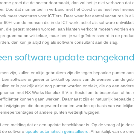
 enorme groei die de sector doormaakt, dan zal het je niet verbazen dat
en. Doordat momenteel in verband met het Covid virus heel veel mense
ook meer vacatures voor ICT’ers. Daar waar het aantal vacatures in a
eer 60% van de mensen die in de ICT werkt actief als software ontwikkel
n, die getest moeten worden, aan klanten verkocht moeten worden en t
 programma ontwikkelaar, maar ben je wel geïnteresseerd in de produc
den, dan kun je altijd nog als software consultant aan de slag.
een software update aangekond
n zijn, zullen er altijd gebruikers zijn die tegen bepaalde punten aan
 Een software engineer ontwikkelt op basis van de wensen van de geb
ullen er in praktijk altijd nog punten worden ontdekt, die op een ander
pnemen met RX Works Benelux B.V. in Boxtel om te bespreken of het m
ficiënter kunnen gaan werken. Daarnaast zijn er natuurlijk bepaalde
met wijzigingen die doorgevoerd moeten worden op basis van wettelijke 
remiepercentages of andere punten wettelijk wijzigen.
een melding dat er een update beschikbaar is. Op de vraag of je deze 
dt de software
update automatisch geïnstalleerd
. Afhankelijk van de o