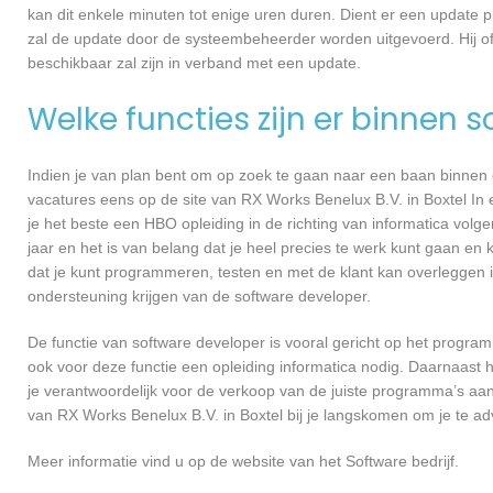
kan dit enkele minuten tot enige uren duren. Dient er een update p
zal de update door de systeembeheerder worden uitgevoerd. Hij of
beschikbaar zal zijn in verband met een update.
Welke functies zijn er binnen 
Indien je van plan bent om op zoek te gaan naar een baan binnen ee
vacatures eens op de site van RX Works Benelux B.V. in Boxtel In e
je het beste een HBO opleiding in de richting van informatica volg
jaar en het is van belang dat je heel precies te werk kunt gaan en
dat je kunt programmeren, testen en met de klant kan overleggen
ondersteuning krijgen van de software developer.
De functie van software developer is vooral gericht op het progra
ook voor deze functie een opleiding informatica nodig. Daarnaast 
je verantwoordelijk voor de verkoop van de juiste programma’s aa
van RX Works Benelux B.V. in Boxtel bij je langskomen om je te 
Meer informatie vind u op de website van het Software bedrijf.