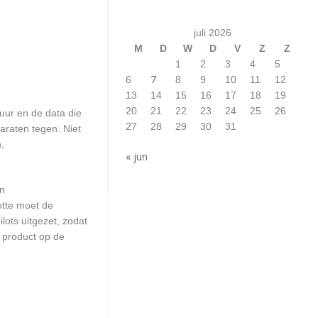
juli 2026
M
D
W
D
V
Z
Z
1
2
3
4
5
7
6
8
9
10
11
12
13
14
15
16
17
18
19
20
21
22
23
24
25
26
uur en de data die
27
28
29
30
31
araten tegen. Niet
,
« jun
en
otte moet de
ots uitgezet, zodat
 product op de