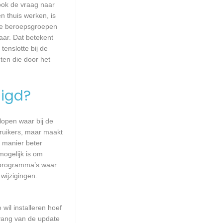
 ook de vraag naar
n thuis werken, is
lle beroepsgroepen
aar. Dat betekent
enslotte bij de
ten die door het
igd?
lopen waar bij de
ruikers, maar maakt
e manier beter
ogelijk is om
 programma’s waar
wijzigingen.
wil installeren hoef
mvang van de update