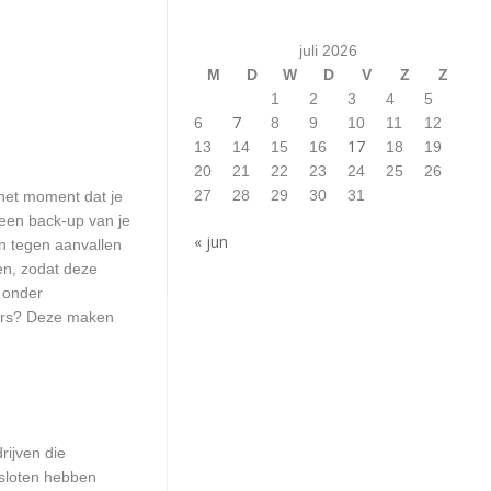
juli 2026
M
D
W
D
V
Z
Z
1
2
3
4
5
7
6
8
9
10
11
12
17
13
14
15
16
18
19
20
21
22
23
24
25
26
27
28
29
30
31
het moment dat je
 een back-up van je
« jun
n tegen aanvallen
en, zodat deze
n onder
kers? Deze maken
rijven die
esloten hebben