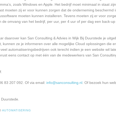
a’s, zoals Windows en Apple. Het bedrijf moet minimaal in staat zijn
ast moeten zij er voor kunnen zorgen dat de onderneming beschermd i
virussoftware moeten kunnen installeren. Tevens moeten zij er voor zorg
an de omvang van het bedrijf, per uur, per 4 uur of per dag een back-
 daarover kan San Consulting & Advies in Wijk Bij Duurstede je uitge
kunnen ze je informeren over alle mogelijke Cloud oplossingen die er 
 veel automatiseringsbedrijven ook terecht indien je een website wil l
 gerust eens contact op met één van de medewerkers van San Consulting 
f.
06 83 207 092. Of via email:
info@sanconsulting.nl
. Of bezoek hun web
j Duurstede.
D
AUTOMATISERING