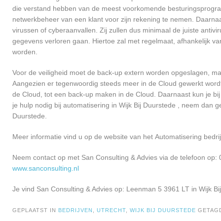
die verstand hebben van de meest voorkomende besturingsprogramm
netwerkbeheer van een klant voor zijn rekening te nemen. Daarna
virussen of cyberaanvallen. Zij zullen dus minimaal de juiste anti
gegevens verloren gaan. Hiertoe zal met regelmaat, afhankelijk v
worden.
Voor de veiligheid moet de back-up extern worden opgeslagen, maar
Aangezien er tegenwoordig steeds meer in de Cloud gewerkt wordt, 
de Cloud, tot een back-up maken in de Cloud. Daarnaast kun je bij
je hulp nodig bij automatisering in Wijk Bij Duurstede , neem dan
Duurstede.
Meer informatie vind u op de website van het Automatisering bedrij
Neem contact op met San Consulting & Advies via de telefoon op: 
www.sanconsulting.nl
Je vind San Consulting & Advies op: Leenman 5 3961 LT in Wijk Bi
GEPLAATST IN
BEDRIJVEN
,
UTRECHT
,
WIJK BIJ DUURSTEDE
GETAG