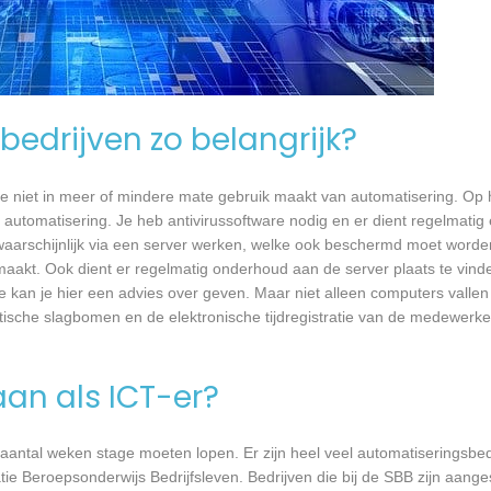
bedrijven zo belangrijk?
e niet in meer of mindere mate gebruik maakt van automatisering. Op 
 automatisering. Je heb antivirussoftware nodig en er dient regelmatig
waarschijnlijk via een server werken, welke ook beschermd moet worde
akt. Ook dient er regelmatig onderhoud aan de server plaats te vind
ede kan je hier een advies over geven. Maar niet alleen computers valle
atische slagbomen en de elektronische tijdregistratie van de medewer
aan als ICT-er?
 aantal weken stage moeten lopen. Er zijn heel veel automatiseringsbed
tie Beroepsonderwijs Bedrijfsleven. Bedrijven die bij de SBB zijn aang