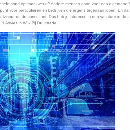
et gehele pand optimaal werkt? Andere mensen gaan voor een algemene f
unt voor particulieren en bedrijven die ergens tegenaan lopen. En dan 
 adviseur en de consultant. Dus heb je interesse in een vacature in de a
 & Advies in Wijk Bij Duurstede.