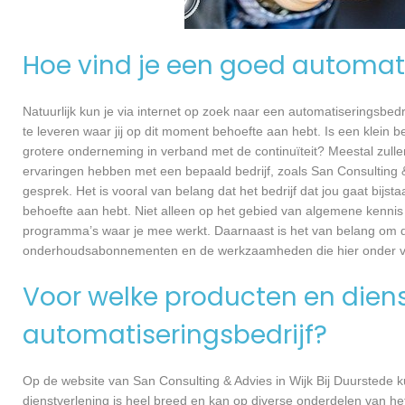
Hoe vind je een goed automati
Natuurlijk kun je via internet op zoek naar een automatiseringsbedri
te leveren waar jij op dit moment behoefte aan hebt. Is een klein bed
grotere onderneming in verband met de continuïteit? Meestal zullen
ervaringen hebben met een bepaald bedrijf, zoals San Consulting 
gesprek. Het is vooral van belang dat het bedrijf dat jou gaat bijst
behoefte aan hebt. Niet alleen op het gebied van algemene kennis
programma’s waar je mee werkt. Daarnaast is het van belang om dui
onderhoudsabonnementen en de werkzaamheden die hier onder va
Voor welke producten en dienst
automatiseringsbedrijf?
Op de website van San Consulting & Advies in Wijk Bij Duurstede k
dienstverlening is heel breed en kan op diverse onderdelen van het