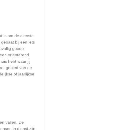
kt is om de dienste
 gebaat bij een iets
evallig goede
 een oriënterend
uis hebt waar jij
het gebied van de
ijkse of jaarlijkse
en vallen. De
ensen in dienst zijn