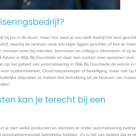
seringsbedrijf?
jf bij jou in de buurt, maar hoe weet je nou welk bedrijf het best geschi
rijf, waarbij de tarieven vaak iets lager liggen geschikt, of ben je meer
 mensen even bij vrienden, kennissen en collega’s informeren of zij to
& Advies in Wijk Bij Duurstede en daar dan contact mee opnemen voor
aan op het gebied van automatisering in Wijk Bij Duurstede de kennis in h
 voor systeembeheer, Cloud toepassingen of beveiliging, maar ook op 
delijke afspraken te maken met betrekking tot de tarieven van maandel
llen.
en kan je terecht bij een
un je zien welke producten en diensten er onder automatisering bedrijv
 automatiseringsvlak betrekking hebben. Zo is het van belang dat er m