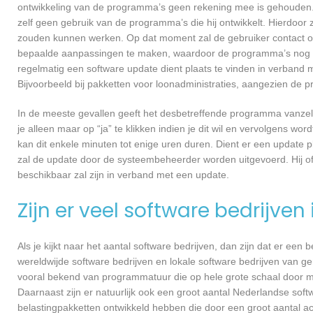
ontwikkeling van de programma’s geen rekening mee is gehouden.
zelf geen gebruik van de programma’s die hij ontwikkelt. Hierdoor z
zouden kunnen werken. Op dat moment zal de gebruiker contact o
bepaalde aanpassingen te maken, waardoor de programma’s nog ef
regelmatig een software update dient plaats te vinden in verband 
Bijvoorbeeld bij pakketten voor loonadministraties, aangezien de p
In de meeste gevallen geeft het desbetreffende programma vanzelf 
je alleen maar op “ja” te klikken indien je dit wil en vervolgens wor
kan dit enkele minuten tot enige uren duren. Dient er een update p
zal de update door de systeembeheerder worden uitgevoerd. Hij of
beschikbaar zal zijn in verband met een update.
Zijn er veel software bedrijven
Als je kijkt naar het aantal software bedrijven, dan zijn dat er een
wereldwijde software bedrijven en lokale software bedrijven van g
vooral bekend van programmatuur die op hele grote schaal door me
Daarnaast zijn er natuurlijk ook een groot aantal Nederlandse softw
belastingpakketten ontwikkeld hebben die door een groot aantal a