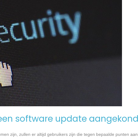
een software update aangekond
n zijn, zullen er altijd gebruikers zijn die tegen bepaalde punten aan