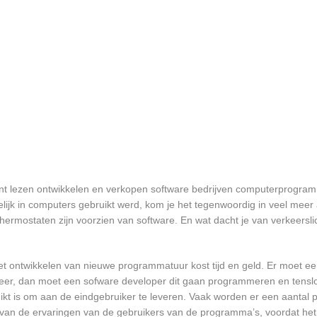
unt lezen ontwikkelen en verkopen software bedrijven computerprogra
ijk in computers gebruikt werd, kom je het tegenwoordig in veel meer
 thermostaten zijn voorzien van software. En wat dacht je van verkeersli
et ontwikkelen van nieuwe programmatuur kost tijd en geld. Er moet e
er, dan moet een sofware developer dit gaan programmeren en tensl
 is om aan de eindgebruiker te leveren. Vaak worden er een aantal pil
an de ervaringen van de gebruikers van de programma’s, voordat het