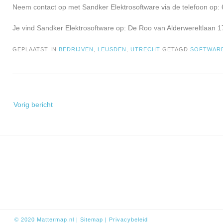
Neem contact op met Sandker Elektrosoftware via de telefoon op:
Je vind Sandker Elektrosoftware op: De Roo van Alderwereltlaan 
GEPLAATST IN
BEDRIJVEN
,
LEUSDEN
,
UTRECHT
GETAGD
SOFTWAR
Bericht
Vorig bericht
navigatie
© 2020
Mattermap.nl
|
Sitem
ap
|
Privacybeleid