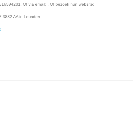
 616594281. Of via email:
. Of bezoek hun website:
17 3832 AA in Leusden.
E