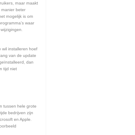
ruikers, maar maakt
e manier beter
et mogelijk is om
 programma’s waar
wijzigingen.
wil installeren hoef
mvang van de update
geïnstalleerd, dan
tijd niet
en tussen hele grote
de bedrijven zijn
crosoft en Apple.
voorbeeld