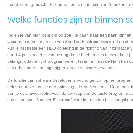
markt wordt gebracht. Kijk gerust eens op de site van Sandker Ele
Welke functies zijn er binnen 
Indien je van plan bent om op zoek te gaan naar een baan binnen ee
vacatures eens op de site van Sandker Elektrosoftware in Leusden I
kun je het beste een HBO opleiding in de richting van informatica
duurt 4 jaar en het is van belang dat je heel precies te werk kun
belangrijk dat je kunt programmeren, testen en met de klant kan
je hierbij ondersteuning krijgen van de software developer.
De functie van software developer is vooral gericht op het progra
ook voor deze functie een opleiding informatica nodig. Daarnaast 
ben je verantwoordelijk voor de verkoop van de juiste programma
consultant van Sandker Elektrosoftware in Leusden bij je langsk