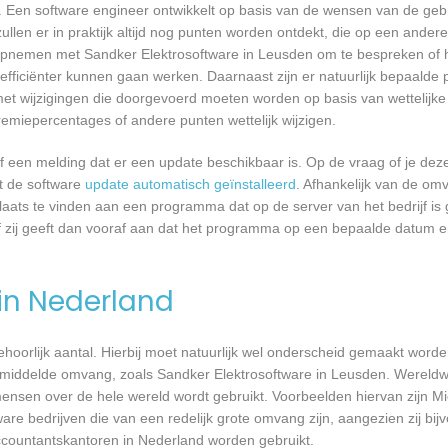
 Een software engineer ontwikkelt op basis van de wensen van de geb
ullen er in praktijk altijd nog punten worden ontdekt, die op een ander
pnemen met Sandker Elektrosoftware in Leusden om te bespreken of h
ficiënter kunnen gaan werken. Daarnaast zijn er natuurlijk bepaalde
met wijzigingen die doorgevoerd moeten worden op basis van wettelijke 
remiepercentages of andere punten wettelijk wijzigen.
een melding dat er een update beschikbaar is. Op de vraag of je deze 
dt de software
update automatisch geïnstalleerd
. Afhankelijk van de o
laats te vinden aan een programma dat op de server van het bedrijf is 
 zij geeft dan vooraf aan dat het programma op een bepaalde datum en 
 in Nederland
 behoorlijk aantal. Hierbij moet natuurlijk wel onderscheid gemaakt word
emiddelde omvang, zoals Sandker Elektrosoftware in Leusden. Wereldwij
nsen over de hele wereld wordt gebruikt. Voorbeelden hiervan zijn Mi
are bedrijven die van een redelijk grote omvang zijn, aangezien zij bij
ccountantskantoren in Nederland worden gebruikt.