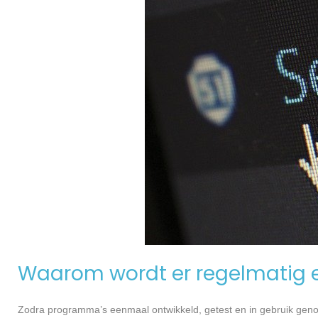
Waarom wordt er regelmatig 
Zodra programma’s eenmaal ontwikkeld, getest en in gebruik genome