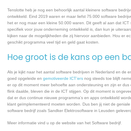
Tenslotte heb je nog een behoorlijk aantal kleinere software bed
ontwikkeld. Eind 2019 waren er maar liefst 75.000 software bedrijve
het er nog maar een kleine 50.000 waren. Dit geeft al aan dat IC
specifiek voor jouw onderneming ontwikkeld is, dan kun je uiteraa
kijken naar de mogelijkheden die zij hiervoor aanbieden. Hou er e
geschikt programma veel tijd en geld gaat kosten.
Hoe groot is de kans op een ba
Als je kijkt naar het aantal software bedrijven in Nederland en de
goed opgeleide en
gemotiveerde ICT’ers
nog steeds toe blijft nem
er op dit moment meer behoefte aan ondersteuning en zijn er dus 
flink daalde, bleven die in de ICT stijgen. Op dit moment is ongev
dat er dus continue nieuwe programma’s en apps ontwikkeld worde
klant geïmplementeerd moeten worden. Dus ben jij niet de geniale
software bedrijf zoals Sandker Elektrosoftware in Leusden geleverd
Meer informatie vind u op de website van het Software bedrijf.