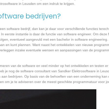
ktrosoftware in Leusden om een indruk te krijgen.
software bedrijven?
n software bedrijf, dan kan je daar voor verschillende functies terecht
n eerste instantie is daar de functie van software engineer. Om deze f
 volgen, eventueel aangevuld met een bachelor in software engineering.
t gaan en kunt plannen. Want naast het ontwikkelen van nieuwe programm
 overleggen inzake eventuele wensen en aanpassingen van de programm
mmeren van de software en veel minder op het ontwikkelen en testen er
heb je nog de software consultant van Sandker Elektrosoftware in Leusd
’s aan bedrijven. Op basis van de behoeften van een onderneming kan 
omen om je te adviseren over de meest geschikte programmatuur voor 