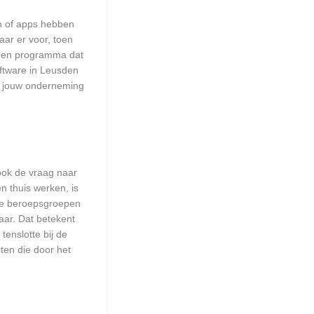
en of apps hebben
aar er voor, toen
n een programma dat
oftware in Leusden
or jouw onderneming
 ook de vraag naar
n thuis werken, is
lle beroepsgroepen
aar. Dat betekent
enslotte bij de
ten die door het