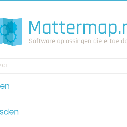
ACT
den
usden