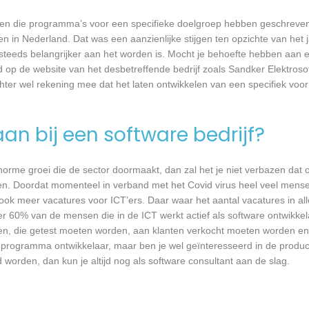
rijven die programma’s voor een specifieke doelgroep hebben geschrev
n in Nederland. Dat was een aanzienlijke stijgen ten opzichte van het j
T steeds belangrijker aan het worden is. Mocht je behoefte hebben aa
rd op de website van het desbetreffende bedrijf zoals Sandker Elektros
chter wel rekening mee dat het laten ontwikkelen van een specifiek vo
an bij een software bedrijf?
 enorme groei die de sector doormaakt, dan zal het je niet verbazen dat
en. Doordat momenteel in verband met het Covid virus heel veel mense
ook meer vacatures voor ICT’ers. Daar waar het aantal vacatures in a
eer 60% van de mensen die in de ICT werkt actief als software ontwikkel
n, die getest moeten worden, aan klanten verkocht moeten worden en t
 programma ontwikkelaar, maar ben je wel geïnteresseerd in de produc
 worden, dan kun je altijd nog als software consultant aan de slag.