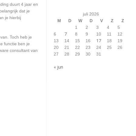
ding duurt 4 jaar en
elangrijk dat je
juli 2026
 je hierbij
M
D
W
D
V
Z
Z
1
2
3
4
5
7
6
8
9
10
11
12
 van. Toch heb je
17
13
14
15
16
18
19
e functie ben je
20
21
22
23
24
25
26
ware consultant van
27
28
29
30
31
« jun