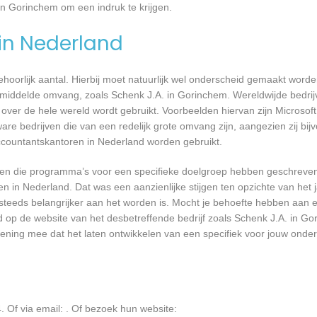
in Gorinchem om een indruk te krijgen.
 in Nederland
 behoorlijk aantal. Hierbij moet natuurlijk wel onderscheid gemaakt word
emiddelde omvang, zoals Schenk J.A. in Gorinchem. Wereldwijde bedrijv
er de hele wereld wordt gebruikt. Voorbeelden hiervan zijn Microsoft
are bedrijven die van een redelijk grote omvang zijn, aangezien zij bij
ccountantskantoren in Nederland worden gebruikt.
rijven die programma’s voor een specifieke doelgroep hebben geschrev
n in Nederland. Dat was een aanzienlijke stijgen ten opzichte van het j
T steeds belangrijker aan het worden is. Mocht je behoefte hebben aa
d op de website van het desbetreffende bedrijf zoals Schenk J.A. in Go
kening mee dat het laten ontwikkelen van een specifiek voor jouw onde
. Of via email:
. Of bezoek hun website: