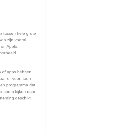
en tussen hele grote
en zijn vooral
 en Apple.
voorbeeld
en of apps hebben
aar er voor, toen
n een programma dat
rinchem kijken naar
rneming geschikt