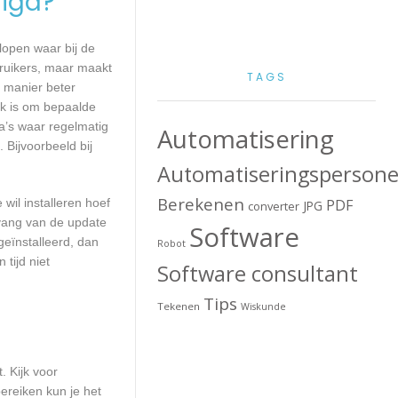
igd?
lopen waar bij de
ruikers, maar maakt
TAGS
e manier beter
k is om bepaalde
a’s waar regelmatig
Automatisering
 Bijvoorbeeld bij
Automatiseringspersone
Berekenen
wil installeren hoef
PDF
JPG
converter
mvang van de update
Software
geïnstalleerd, dan
Robot
tijd niet
Software consultant
Tips
Tekenen
Wiskunde
. Kijk voor
ereiken kun je het