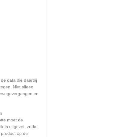
de data die daarbij
egen. Niet alleen
poorwegovergangen en
en
otte moet de
ots uitgezet, zodat
 product op de