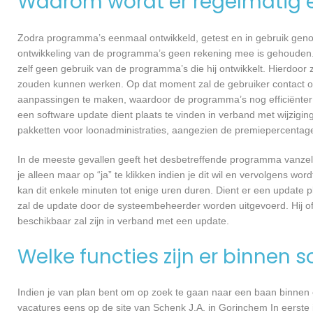
Waarom wordt er regelmatig 
Zodra programma’s eenmaal ontwikkeld, getest en in gebruik genome
ontwikkeling van de programma’s geen rekening mee is gehouden.
zelf geen gebruik van de programma’s die hij ontwikkelt. Hierdoor z
zouden kunnen werken. Op dat moment zal de gebruiker contact o
aanpassingen te maken, waardoor de programma’s nog efficiënter 
een software update dient plaats te vinden in verband met wijzigin
pakketten voor loonadministraties, aangezien de premiepercentages
In de meeste gevallen geeft het desbetreffende programma vanzelf 
je alleen maar op “ja” te klikken indien je dit wil en vervolgens wor
kan dit enkele minuten tot enige uren duren. Dient er een update p
zal de update door de systeembeheerder worden uitgevoerd. Hij of
beschikbaar zal zijn in verband met een update.
Welke functies zijn er binnen 
Indien je van plan bent om op zoek te gaan naar een baan binnen ee
vacatures eens op de site van Schenk J.A. in Gorinchem In eerste i