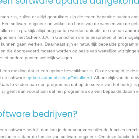
een software update aangekond
n zijn, zullen er altijd gebruikers zijn die tegen bepaalde punten aan
 Een software engineer ontwikkelt op basis van de wensen van de geb
ullen er in praktijk altijd nog punten worden ontdekt, die op een ander
pnemen met Schenk J.A. in Gorinchem om te bespreken of het mogelij
kunnen gaan werken. Daarnaast zijn er natuurlijk bepaalde programm
gen die doorgevoerd moeten worden op basis van wettelijke wijzigingen.
 of andere punten wettelijk wijzigen.
een melding dat er een update beschikbaar is. Op de vraag of je deze 
dt de software
update automatisch geïnstalleerd
. Afhankelijk van de o
laats te vinden aan een programma dat op de server van het bedrijf is 
 zij geeft dan vooraf aan dat het programma op een bepaalde datum en 
software bedrijven?
n software bedrijf, dan kan je daar voor verschillende functies terecht
nstantie is daar de functie van software engineer. Om deze functie te b