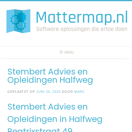
Spring
naar
inhoud
MENU
Stembert Advies en
Opleidingen Halfweg
GEPLAATST OP
JUNI 25, 2020
DOOR
MARC
Stembert Advies en
Opleidingen in Halfweg
Beatrixstraat 49