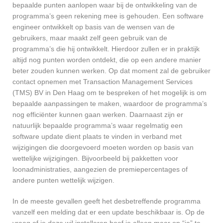
bepaalde punten aanlopen waar bij de ontwikkeling van de
programma’s geen rekening mee is gehouden. Een software
engineer ontwikkelt op basis van de wensen van de
gebruikers, maar maakt zelf geen gebruik van de
programma’s die hij ontwikkelt. Hierdoor zullen er in praktijk
altijd nog punten worden ontdekt, die op een andere manier
beter zouden kunnen werken. Op dat moment zal de gebruiker
contact opnemen met Transaction Management Services
(TMS) BV in Den Haag om te bespreken of het mogelijk is om
bepaalde aanpassingen te maken, waardoor de programma’s
nog efficiënter kunnen gaan werken. Daarnaast zijn er
natuurlijk bepaalde programma’s waar regelmatig een
software update dient plaats te vinden in verband met
wijzigingen die doorgevoerd moeten worden op basis van
wettelijke wijzigingen. Bijvoorbeeld bij pakketten voor
loonadministraties, aangezien de premiepercentages of
andere punten wettelijk wijzigen.
In de meeste gevallen geeft het desbetreffende programma
vanzelf een melding dat er een update beschikbaar is. Op de
vraag of je deze wil installeren hoef je alleen maar op “ja” te