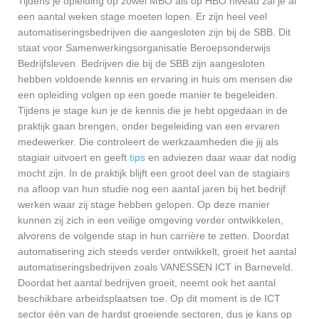
Tijdens je opleiding op zowel MBO als op HBO niveau zal je al
een aantal weken stage moeten lopen. Er zijn heel veel
automatiseringsbedrijven die aangesloten zijn bij de SBB. Dit
staat voor Samenwerkingsorganisatie Beroepsonderwijs
Bedrijfsleven. Bedrijven die bij de SBB zijn aangesloten
hebben voldoende kennis en ervaring in huis om mensen die
een opleiding volgen op een goede manier te begeleiden.
Tijdens je stage kun je de kennis die je hebt opgedaan in de
praktijk gaan brengen, onder begeleiding van een ervaren
medewerker. Die controleert de werkzaamheden die jij als
stagiair uitvoert en geeft
tips
en adviezen daar waar dat nodig
mocht zijn. In de praktijk blijft een groot deel van de stagiairs
na afloop van hun studie nog een aantal jaren bij het bedrijf
werken waar zij stage hebben gelopen. Op deze manier
kunnen zij zich in een veilige omgeving verder ontwikkelen,
alvorens de volgende stap in hun carrière te zetten. Doordat
automatisering zich steeds verder ontwikkelt, groeit het aantal
automatiseringsbedrijven zoals VANESSEN ICT in Barneveld.
Doordat het aantal bedrijven groeit, neemt ook het aantal
beschikbare arbeidsplaatsen toe. Op dit moment is de ICT
sector één van de hardst groeiende sectoren, dus je kans op