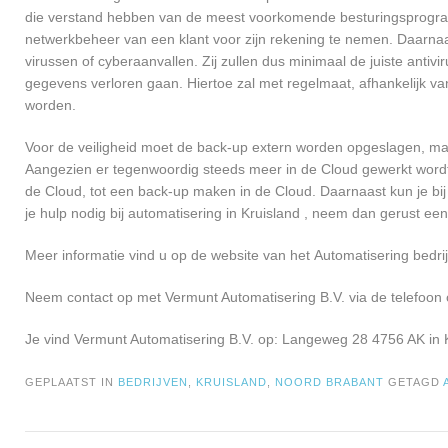
die verstand hebben van de meest voorkomende besturingsprogramm
netwerkbeheer van een klant voor zijn rekening te nemen. Daarna
virussen of cyberaanvallen. Zij zullen dus minimaal de juiste anti
gegevens verloren gaan. Hiertoe zal met regelmaat, afhankelijk v
worden.
Voor de veiligheid moet de back-up extern worden opgeslagen, maa
Aangezien er tegenwoordig steeds meer in de Cloud gewerkt wordt, 
de Cloud, tot een back-up maken in de Cloud. Daarnaast kun je bij
je hulp nodig bij automatisering in Kruisland , neem dan gerust e
Meer informatie vind u op de website van het Automatisering bedrij
Neem contact op met Vermunt Automatisering B.V. via de telefoon 
Je vind Vermunt Automatisering B.V. op: Langeweg 28 4756 AK in K
GEPLAATST IN
BEDRIJVEN
,
KRUISLAND
,
NOORD BRABANT
GETAGD