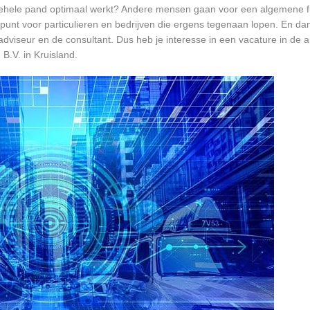
et gehele pand optimaal werkt? Andere mensen gaan voor een algemene f
unt voor particulieren en bedrijven die ergens tegenaan lopen. En dan 
 adviseur en de consultant. Dus heb je interesse in een vacature in de a
B.V. in Kruisland.