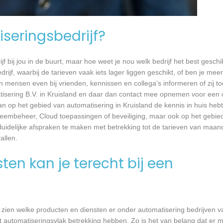
seringsbedrijf?
jf bij jou in de buurt, maar hoe weet je nou welk bedrijf het best geschi
rijf, waarbij de tarieven vaak iets lager liggen geschikt, of ben je meer
 mensen even bij vrienden, kennissen en collega’s informeren of zij to
tisering B.V. in Kruisland en daar dan contact mee opnemen voor een 
aan op het gebied van automatisering in Kruisland de kennis in huis hebt
teembeheer, Cloud toepassingen of beveiliging, maar ook op het gebie
delijke afspraken te maken met betrekking tot de tarieven van maandel
llen.
en kan je terecht bij een
 zien welke producten en diensten er onder automatisering bedrijven v
 automatiseringsvlak betrekking hebben. Zo is het van belang dat er m