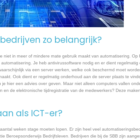
bedrijven zo belangrijk?
e niet in meer of mindere mate gebruik maakt van automatisering. Op 
 automatisering. Je heb antivirussoftware nodig en er dient regelmatig
waarschijnlijk via een server werken, welke ook beschermd moet worde
akt. Ook dient er regelmatig onderhoud aan de server plaats te vind
an je hier een advies over geven. Maar niet alleen computers vallen ond
n en de elektronische tijdregistratie van de medewerkers? Deze maken
aan als ICT-er?
 aantal weken stage moeten lopen. Er zijn heel veel automatiseringsbed
tie Beroepsonderwijs Bedrijfsleven. Bedrijven die bij de SBB zijn aang