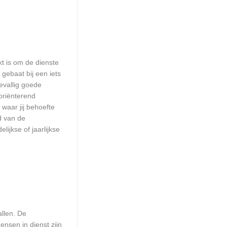
kt is om de dienste
 gebaat bij een iets
evallig goede
oriënterend
 waar jij behoefte
d van de
ijkse of jaarlijkse
allen. De
ensen in dienst zijn