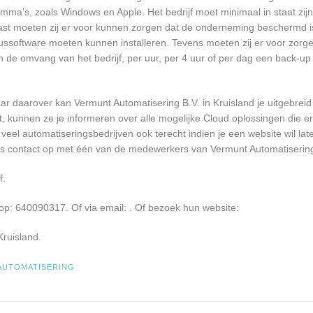
a’s, zoals Windows en Apple. Het bedrijf moet minimaal in staat zijn
ast moeten zij er voor kunnen zorgen dat de onderneming beschermd i
virussoftware moeten kunnen installeren. Tevens moeten zij er voor zorg
an de omvang van het bedrijf, per uur, per 4 uur of per dag een back-
r daarover kan Vermunt Automatisering B.V. in Kruisland je uitgebreid
kunnen ze je informeren over alle mogelijke Cloud oplossingen die er 
 veel automatiseringsbedrijven ook terecht indien je een website wil l
ens contact op met één van de medewerkers van Vermunt Automatisering 
f.
op: 640090317. Of via email:
. Of bezoek hun website:
ruisland.
AUTOMATISERING