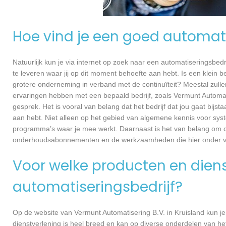
Hoe vind je een goed automati
Natuurlijk kun je via internet op zoek naar een automatiseringsbedri
te leveren waar jij op dit moment behoefte aan hebt. Is een klein bed
grotere onderneming in verband met de continuïteit? Meestal zullen
ervaringen hebben met een bepaald bedrijf, zoals Vermunt Automa
gesprek. Het is vooral van belang dat het bedrijf dat jou gaat bijst
aan hebt. Niet alleen op het gebied van algemene kennis voor sys
programma’s waar je mee werkt. Daarnaast is het van belang om dui
onderhoudsabonnementen en de werkzaamheden die hier onder va
Voor welke producten en dienst
automatiseringsbedrijf?
Op de website van Vermunt Automatisering B.V. in Kruisland kun je
dienstverlening is heel breed en kan op diverse onderdelen van het