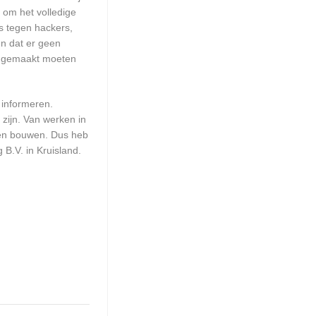
 om het volledige
s tegen hackers,
en dat er geen
up gemaakt moeten
 informeren.
zijn. Van werken in
aten bouwen. Dus heb
B.V. in Kruisland.