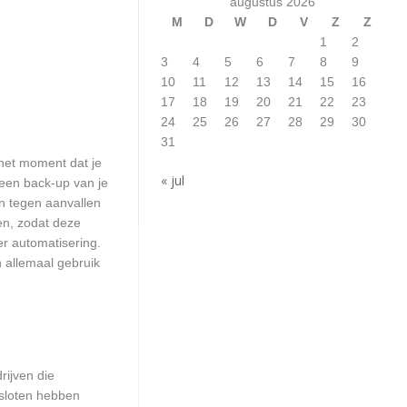
augustus 2026
M
D
W
D
V
Z
Z
1
2
3
4
5
6
7
8
9
10
11
12
13
14
15
16
17
18
19
20
21
22
23
24
25
26
27
28
29
30
31
het moment dat je
« jul
 een back-up van je
n tegen aanvallen
en, zodat deze
er automatisering.
 allemaal gebruik
rijven die
esloten hebben