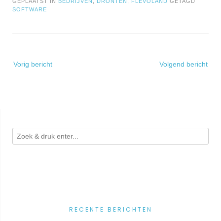
GEPLAATST IN
BEDRIJVEN
,
DRONTEN
,
FLEVOLAND
GETAGD
SOFTWARE
Bericht
Vorig bericht
Volgend bericht
navigatie
RECENTE BERICHTEN