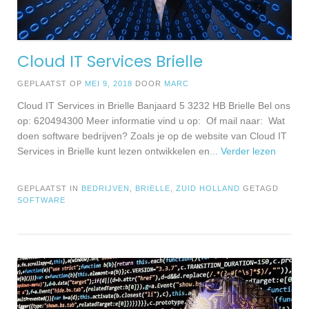
Cloud IT Services Brielle
GEPLAATST OP
MEI 9, 2018
DOOR
MARC
Cloud IT Services in Brielle Banjaard 5 3232 HB Brielle Bel ons
op: 620494300 Meer informatie vind u op: Of mail naar: Wat
doen software bedrijven? Zoals je op de website van Cloud IT
Services in Brielle kunt lezen ontwikkelen en
... Verder lezen
GEPLAATST IN
BEDRIJVEN
,
BRIELLE
,
ZUID HOLLAND
GETAGD
SOFTWARE