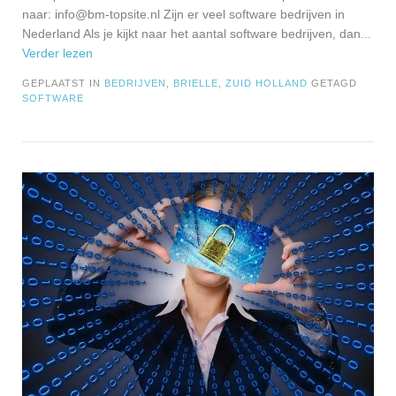
naar:
info@bm-topsite.nl
Zijn er veel software bedrijven in
Nederland Als je kijkt naar het aantal software bedrijven, dan
...
Verder lezen
GEPLAATST IN
BEDRIJVEN
,
BRIELLE
,
ZUID HOLLAND
GETAGD
SOFTWARE