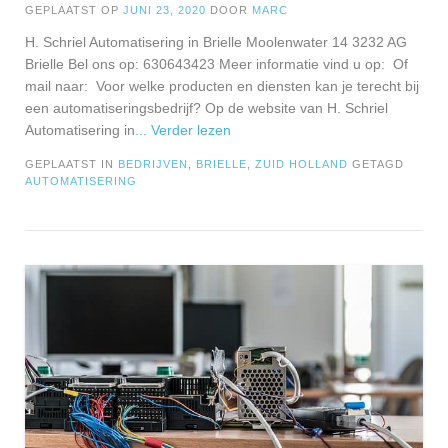
GEPLAATST OP
JUNI 23, 2020
DOOR
MARC
H. Schriel Automatisering in Brielle Moolenwater 14 3232 AG
Brielle Bel ons op: 630643423 Meer informatie vind u op: Of
mail naar: Voor welke producten en diensten kan je terecht bij
een automatiseringsbedrijf? Op de website van H. Schriel
Automatisering in
... Verder lezen
GEPLAATST IN
BEDRIJVEN
,
BRIELLE
,
ZUID HOLLAND
GETAGD
AUTOMATISERING