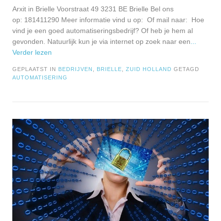
Arxit in Brielle Voorstraat 49 3231 BE Brielle Bel ons
op: 181411290 Meer informatie vind u op: Of mail naar: Hoe
vind je een goed automatiseringsbedrijf? Of heb je hem al
gevonden. Natuurlijk kun je via internet op zoek naar een
...
Verder lezen
GEPLAATST IN
BEDRIJVEN
,
BRIELLE
,
ZUID HOLLAND
GETAGD
AUTOMATISERING