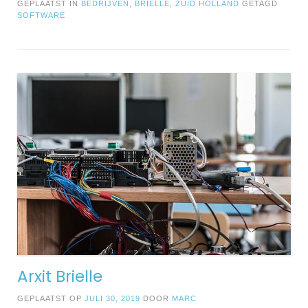
GEPLAATST IN
BEDRIJVEN
,
BRIELLE
,
ZUID HOLLAND
GETAGD
SOFTWARE
Arxit Brielle
GEPLAATST OP
JULI 30, 2019
DOOR
MARC