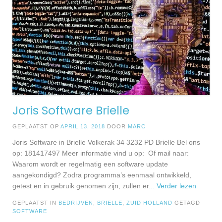
Joris Software Brielle
GEPLAATST OP
APRIL 13, 2018
DOOR
MARC
Joris Software in Brielle Volkerak 34 3232 PD Brielle Bel ons
op: 181417497 Meer informatie vind u op: Of mail naar:
Waarom wordt er regelmatig een software update
aangekondigd? Zodra programma’s eenmaal ontwikkeld,
getest en in gebruik genomen zijn, zullen er
... Verder lezen
GEPLAATST IN
BEDRIJVEN
,
BRIELLE
,
ZUID HOLLAND
GETAGD
SOFTWARE