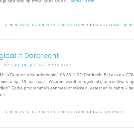
ns je opleiding op zowel MBO als op
... Verder lezen
T IN
BEDRIJVEN
,
DORDRECHT
,
ZUID HOLLAND
GETAGD
AUTOMATISERI
gical It Dordrecht
ST OP
SEPTEMBER 4, 2020
DOOR
MARC
l It in Dordrecht Noorderhoofd 108 3311 RD Dordrecht Bel ons op: 0
e vind u op: Of mail naar: Waarom wordt er regelmatig een software u
igd? Zodra programma’s eenmaal ontwikkeld, getest en in gebruik gen
zen
T IN
BEDRIJVEN
,
DORDRECHT
,
ZUID HOLLAND
GETAGD
SOFTWARE