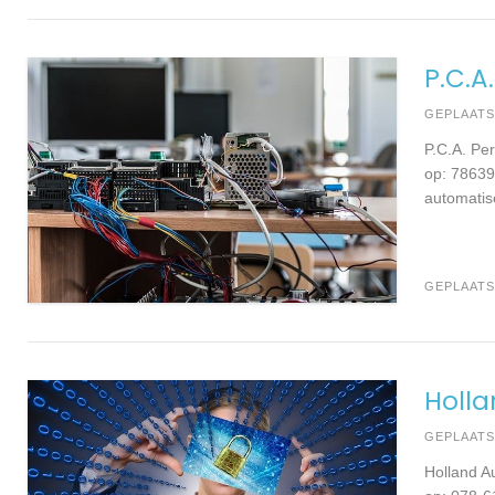
P.C.A
GEPLAAT
P.C.A. Pe
op: 78639
automatise
GEPLAATS
Holla
GEPLAAT
Holland A