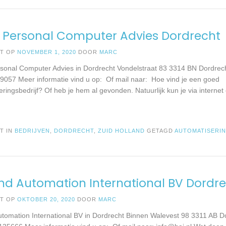
. Personal Computer Advies Dordrecht
ST OP
NOVEMBER 1, 2020
DOOR
MARC
rsonal Computer Advies in Dordrecht Vondelstraat 83 3314 BN Dordrec
9057 Meer informatie vind u op: Of mail naar: Hoe vind je een goed
ringsbedrijf? Of heb je hem al gevonden. Natuurlijk kun je via internet
T IN
BEDRIJVEN
,
DORDRECHT
,
ZUID HOLLAND
GETAGD
AUTOMATISERI
nd Automation International BV Dordr
ST OP
OKTOBER 20, 2020
DOOR
MARC
utomation International BV in Dordrecht Binnen Walevest 98 3311 AB D