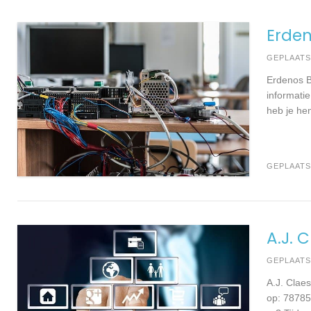
Erden
GEPLAAT
Erdenos B
informati
heb je hem
GEPLAATS
A.J. 
GEPLAAT
A.J. Clae
op: 78785