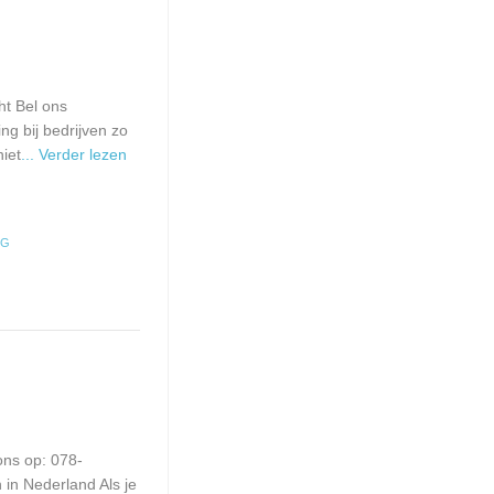
ht Bel ons
g bij bedrijven zo
iet
... Verder lezen
NG
ons op: 078-
 in Nederland Als je