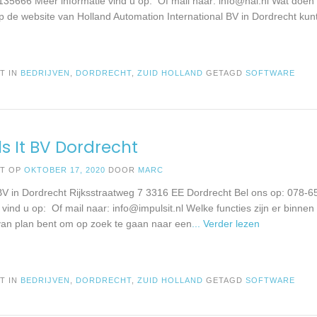
135666 Meer informatie vind u op: Of mail naar:
info@hai.nl
Wat doen 
op de website van Holland Automation International BV in Dordrecht kun
T IN
BEDRIJVEN
,
DORDRECHT
,
ZUID HOLLAND
GETAGD
SOFTWARE
s It BV Dordrecht
ST OP
OKTOBER 17, 2020
DOOR
MARC
 BV in Dordrecht Rijksstraatweg 7 3316 EE Dordrecht Bel ons op: 078
e vind u op: Of mail naar:
info@impulsit.nl
Welke functies zijn er binnen
 van plan bent om op zoek te gaan naar een
... Verder lezen
T IN
BEDRIJVEN
,
DORDRECHT
,
ZUID HOLLAND
GETAGD
SOFTWARE