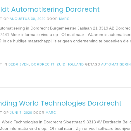
dt Automatisering Dordrecht
ST OP
AUGUSTUS 30, 2020
DOOR
MARC
utomatisering in Dordrecht Burgemeester Jaslaan 21 3319 AB Dordrec
7441 Meer informatie vind u op: Of mail naar: Waarom is automatiserin
k? In de huidige maatschappij is er geen onderneming te bedenken die n
T IN
BEDRIJVEN
,
DORDRECHT
,
ZUID HOLLAND
GETAGD
AUTOMATISERI
ding World Technologies Dordrecht
ST OP
JUNI 7, 2020
DOOR
MARC
 World Technologies in Dordrecht Sloestraat 9 3313 AV Dordrecht Bel 
er informatie vind u op: Of mail naar: Zijn er veel software bedrijven