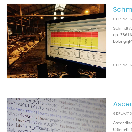
Schmi
GEPLAAT
Schmidt A
op: 78616
belangrij
GEPLAATS
Ascen
GEPLAAT
Ascending
6356548 Me