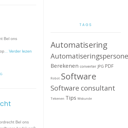
TAGS
ht Bel ons
Automatisering
 op
... Verder lezen
Automatiseringspersone
Berekenen
PDF
JPG
converter
Software
NG
Robot
Software consultant
Tips
Tekenen
Wiskunde
echt
ordrecht Bel ons