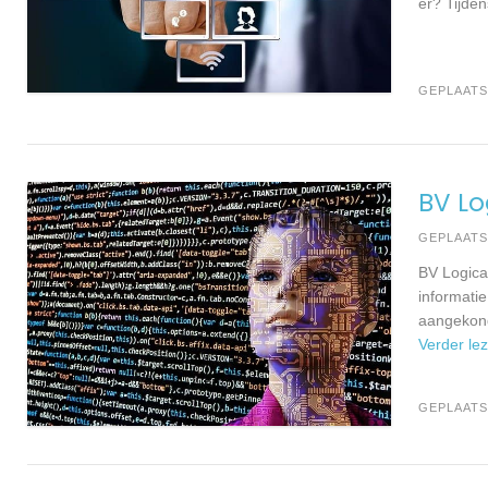
er? Tijde
GEPLAATS
BV Lo
GEPLAAT
BV Logica
informati
aangekond
Verder le
GEPLAATS