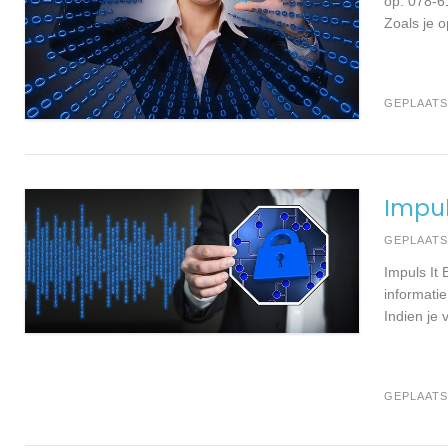
op: 078-6
Zoals je 
GEPLAATS
Impul
GEPLAAT
Impuls It
informati
Indien je
GEPLAATS