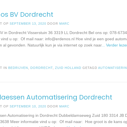
os BV Dordrecht
ST OP
SEPTEMBER 13, 2020
DOOR
MARC
V in Dordrecht Visserstuin 36 3319 LL Dordrecht Bel ons op: 078-67
e vind u op: Of mail naar:
info@erdenos.nl
Hoe vind je een goed automa
 al gevonden. Natuurlijk kun je via internet op zoek naar
... Verder lez
T IN
BEDRIJVEN
,
DORDRECHT
,
ZUID HOLLAND
GETAGD
AUTOMATISERI
Claessen Automatisering Dordrecht
ST OP
SEPTEMBER 10, 2020
DOOR
MARC
ssen Automatisering in Dordrecht Dubbeldamseweg Zuid 180 3314 JB D
3638 Meer informatie vind u op: Of mail naar: Hoe groot is de kans o