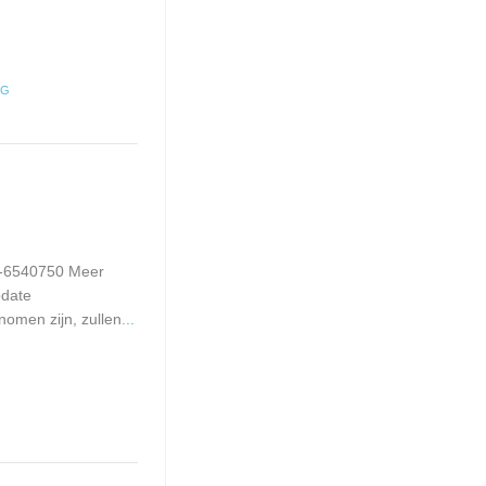
NG
78-6540750 Meer
pdate
omen zijn, zullen
...