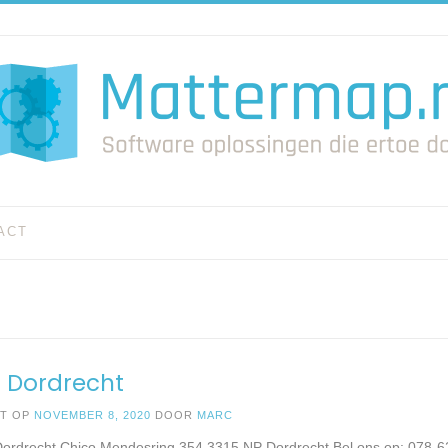
ACT
t Dordrecht
ST OP
NOVEMBER 8, 2020
DOOR
MARC
 Dordrecht Chico Mendesring 354 3315 NP Dordrecht Bel ons op: 078