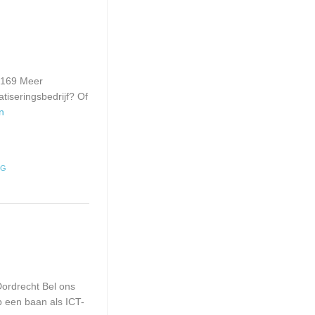
34169 Meer
tiseringsbedrijf? Of
en
NG
ordrecht Bel ons
p een baan als ICT-