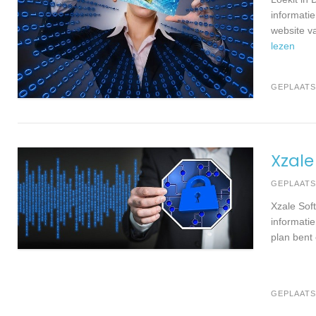
informati
website v
lezen
GEPLAATS
Xzale
GEPLAAT
Xzale Sof
informatie
plan bent
GEPLAATS