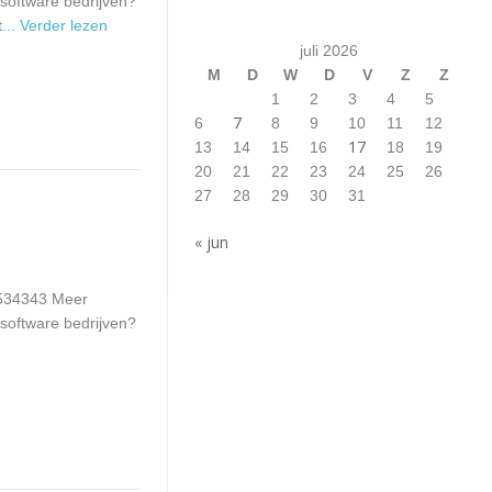
software bedrijven?
t
... Verder lezen
juli 2026
M
D
W
D
V
Z
Z
1
2
3
4
5
7
6
8
9
10
11
12
17
13
14
15
16
18
19
20
21
22
23
24
25
26
27
28
29
30
31
« jun
-6534343 Meer
 software bedrijven?