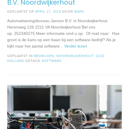
B.V. Noordwijkerhout
GEPLAATST OP
APRIL 17, 2019
DOOR
MARC
Automatiseringsbureau Janson B.V. in Noordwijkerhout
Herenweg 126 2211 VA Noordwijkerhout Bel ons
op: 252340275 Meer informatie vind u op: Of mail naar: Hoe
groot is de kans op een baan bij een software bedrijf? Als je
kijkt naar het aantal software
... Verder lezen
GEPLAATST IN
BEDRIJVEN
,
NOORDWIJKERHOUT
,
ZUID
HOLLAND
GETAGD
SOFTWARE