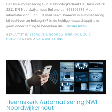
Feniks Automatisering B.V. in Noordwijkerhout De Duinsloot 28
2211 DR Noordwijkerhout Bel ons op: 653508875 Meer
informatie vind u op: Of mail naar: Waarom is automatisering
bij bedrijven zo belangrijk? In de huidige maatschappij is er
geen onderneming te bedenken die
... Verder lezen
GEPLAATST IN
BEDRIJVEN
,
NOORDWIJKERHOUT
,
ZUID
HOLLAND
GETAGD
AUTOMATISERING
Heemskerk Automatisering NWH
Noordwijkerhout