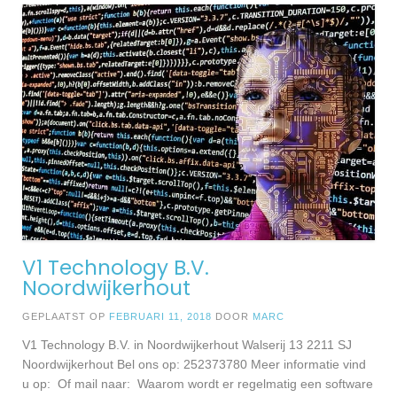
V1 Technology B.V.
Noordwijkerhout
GEPLAATST OP
FEBRUARI 11, 2018
DOOR
MARC
V1 Technology B.V. in Noordwijkerhout Walserij 13 2211 SJ
Noordwijkerhout Bel ons op: 252373780 Meer informatie vind
u op: Of mail naar: Waarom wordt er regelmatig een software