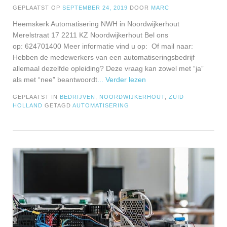
GEPLAATST OP
SEPTEMBER 24, 2019
DOOR
MARC
Heemskerk Automatisering NWH in Noordwijkerhout
Merelstraat 17 2211 KZ Noordwijkerhout Bel ons
op: 624701400 Meer informatie vind u op: Of mail naar:
Hebben de medewerkers van een automatiseringsbedrijf
allemaal dezelfde opleiding? Deze vraag kan zowel met “ja”
als met “nee” beantwoordt
... Verder lezen
GEPLAATST IN
BEDRIJVEN
,
NOORDWIJKERHOUT
,
ZUID
HOLLAND
GETAGD
AUTOMATISERING