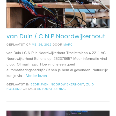
van Duin / C N P Noordwijkerhout
GEPLAATST OP
MEI 26, 2019
DOOR
MARC
van Duin / C N P in Noordwijkerhout Troelstralaan 4 2211 AC
Noordwijkerhout Bel ons op: 252376657 Meer informatie vind
u op: Of mail naar: Hoe vind je een goed
automatiseringsbedrijf? Of heb je hem al gevonden. Natuurlijk
kun je via
... Verder lezen
GEPLAATST IN
BEDRIJVEN
,
NOORDWIJKERHOUT
,
ZUID
HOLLAND
GETAGD
AUTOMATISERING