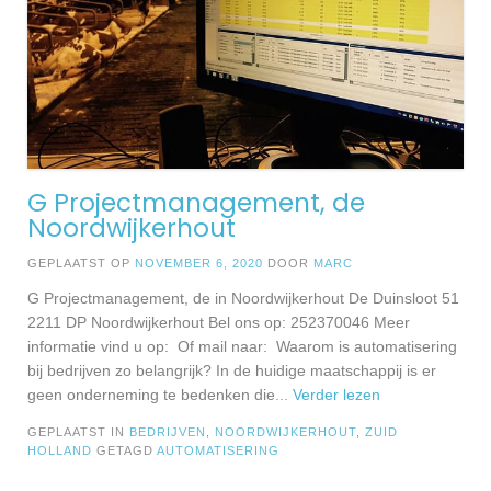
G Projectmanagement, de
Noordwijkerhout
GEPLAATST OP
NOVEMBER 6, 2020
DOOR
MARC
G Projectmanagement, de in Noordwijkerhout De Duinsloot 51
2211 DP Noordwijkerhout Bel ons op: 252370046 Meer
informatie vind u op: Of mail naar: Waarom is automatisering
bij bedrijven zo belangrijk? In de huidige maatschappij is er
geen onderneming te bedenken die
... Verder lezen
GEPLAATST IN
BEDRIJVEN
,
NOORDWIJKERHOUT
,
ZUID
HOLLAND
GETAGD
AUTOMATISERING