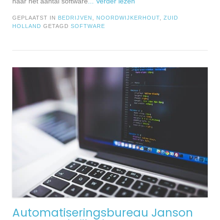
naar het aantal software
... Verder lezen
GEPLAATST IN
BEDRIJVEN
,
NOORDWIJKERHOUT
,
ZUID
HOLLAND
GETAGD
SOFTWARE
Automatiseringsbureau Janson