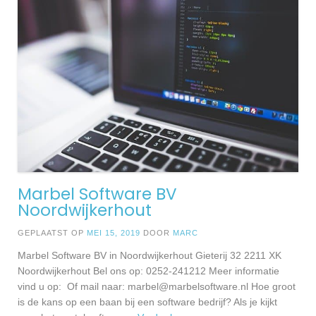
Marbel Software BV
Noordwijkerhout
GEPLAATST OP
MEI 15, 2019
DOOR
MARC
Marbel Software BV in Noordwijkerhout Gieterij 32 2211 XK
Noordwijkerhout Bel ons op: 0252-241212 Meer informatie
vind u op: Of mail naar:
marbel@marbelsoftware.nl
Hoe groot
is de kans op een baan bij een software bedrijf? Als je kijkt