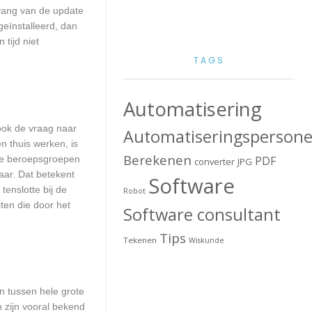
mvang van de update
geïnstalleerd, dan
tijd niet
TAGS
Automatisering
 ook de vraag naar
Automatiseringspersone
n thuis werken, is
Berekenen
lle beroepsgroepen
PDF
converter
JPG
aar. Dat betekent
Software
enslotte bij de
Robot
ten die door het
Software consultant
Tips
Tekenen
Wiskunde
en tussen hele grote
 zijn vooral bekend