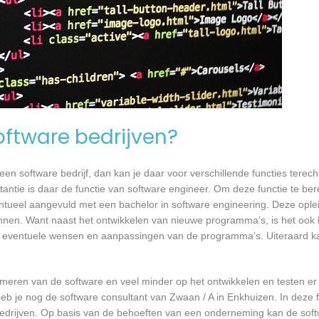
software bedrijven?
n software bedrijf, dan kan je daar voor verschillende functies terecht
tantie is daar de functie van software engineer. Om deze functie te ber
entueel aangevuld met een bachelor in software engineering. Deze oplei
annen. Want naast het ontwikkelen van nieuwe programma’s, is het ook b
 eventuele wensen en aanpassingen van de programma’s. Uiteraard kan
mmeren van de software en veel minder op het ontwikkelen en testen er
eb je nog de software consultant van Zwaan / A in Enkhuizen. In deze f
bedrijven. Op basis van de behoeften van een onderneming kan de soft