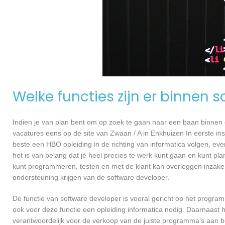
Welke functies zijn er binnen 
Indien je van plan bent om op zoek te gaan naar een baan binnen ee
vacatures eens op de site van Zwaan / A in Enkhuizen In eerste ins
beste een HBO opleiding in de richting van informatica volgen, ev
het is van belang dat je heel precies te werk kunt gaan en kunt pl
kunt programmeren, testen en met de klant kan overleggen inzake
ondersteuning krijgen van de software developer.
De functie van software developer is vooral gericht op het progra
ook voor deze functie een opleiding informatica nodig. Daarnaast h
verantwoordelijk voor de verkoop van de juiste programma’s aan 