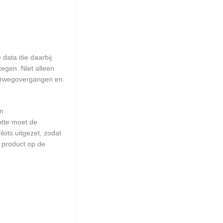
data die daarbij
egen. Niet alleen
poorwegovergangen en
en
otte moet de
ots uitgezet, zodat
 product op de