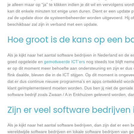
je alleen maar op “ja” te klikken indien je dit wil en vervolgens wor
kan dit enkele minuten tot enige uren duren. Dient er een update p
zal de update door de systeembeheerder worden uitgevoerd. Hij of
beschikbaar zal zijn in verband met een update.
Hoe groot is de kans op een ba
Als je kijkt naar het aantal software bedrijven in Nederland en de
goed opgeleide en
gemotiveerde ICT’ers
nog steeds toe blijft nem
er op dit moment meer behoefte aan ondersteuning en zijn er dus 
flink daalde, bleven die in de ICT stijgen. Op dit moment is ongev
dat er dus continue nieuwe programma’s en apps ontwikkeld worde
klant geïmplementeerd moeten worden. Dus ben jij niet de geniale
software bedrijf zoals Zwaan / A in Enkhuizen geleverd worden, dan 
Zijn er veel software bedrijven
Als je kijkt naar het aantal software bedrijven, dan zijn dat er een
wereldwijde software bedrijven en lokale software bedrijven van g