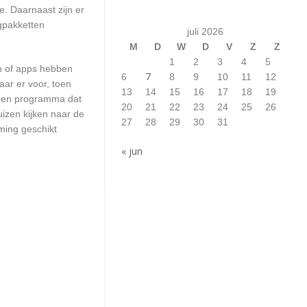
. Daarnaast zijn er
ngpakketten
juli 2026
M
D
W
D
V
Z
Z
1
2
3
4
5
en of apps hebben
7
6
8
9
10
11
12
aar er voor, toen
13
14
15
16
17
18
19
n een programma dat
20
21
22
23
24
25
26
uizen kijken naar de
27
28
29
30
31
ming geschikt
« jun