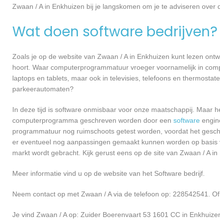
Zwaan / A in Enkhuizen bij je langskomen om je te adviseren ove
Wat doen software bedrijven?
Zoals je op de website van Zwaan / A in Enkhuizen kunt lezen ont
hoort. Waar computerprogrammatuur vroeger voornamelijk in compu
laptops en tablets, maar ook in televisies, telefoons en thermosta
parkeerautomaten?
In deze tijd is software onmisbaar voor onze maatschappij. Maar h
computerprogramma geschreven worden door een
software
engine
programmatuur nog ruimschoots getest worden, voordat het geschikt
er eventueel nog aanpassingen gemaakt kunnen worden op basis v
markt wordt gebracht. Kijk gerust eens op de site van Zwaan / A in
Meer informatie vind u op de website van het Software bedrijf.
Neem contact op met Zwaan / A via de telefoon op: 228542541. Of
Je vind Zwaan / A op: Zuider Boerenvaart 53 1601 CC in Enkhuize