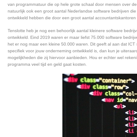
van programmatuur die op hele grote schaal door mensen over de he
natuurlijk ook een groot aantal Nederlandse software bedrijven die
ontwikkeld hebben die door een groot aantal accountantskantoren 
Tenslotte heb je nog een behoorlijk aantal kleinere software bed
ontwikkeld. Eind 2019 waren er maar liefst 75.000 software bedrijve
het er nog maar een kleine 50.000 waren. Dit geeft al aan dat IC
specifiek voor jouw onderneming ontwikkeld is, dan kun je uiteraar
mogelijkheden die zij hiervoor aanbieden. Hou er echter wel reken
programma veel tijd en geld gaat kosten.