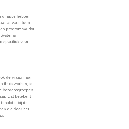
en of apps hebben
aar er voor, toen
n een programma dat
n Systems
n specifiek voor
 ook de vraag naar
n thuis werken, is
lle beroepsgroepen
aar. Dat betekent
enslotte bij de
ten die door het
ag.