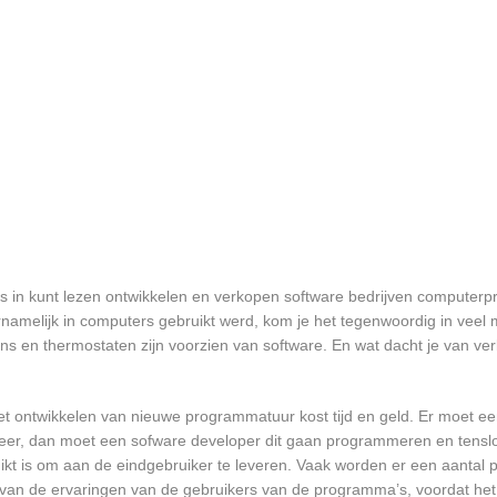
s in kunt lezen ontwikkelen en verkopen software bedrijven computer
namelijk in computers gebruikt werd, kom je het tegenwoordig in veel
oons en thermostaten zijn voorzien van software. En wat dacht je van ver
et ontwikkelen van nieuwe programmatuur kost tijd en geld. Er moet e
er, dan moet een sofware developer dit gaan programmeren en tensl
 is om aan de eindgebruiker te leveren. Vaak worden er een aantal pil
an de ervaringen van de gebruikers van de programma’s, voordat het