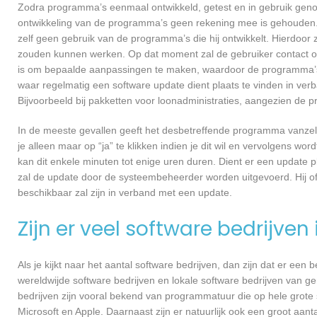
Zodra programma’s eenmaal ontwikkeld, getest en in gebruik genome
ontwikkeling van de programma’s geen rekening mee is gehouden.
zelf geen gebruik van de programma’s die hij ontwikkelt. Hierdoor z
zouden kunnen werken. Op dat moment zal de gebruiker contact 
is om bepaalde aanpassingen te maken, waardoor de programma’s 
waar regelmatig een software update dient plaats te vinden in ver
Bijvoorbeeld bij pakketten voor loonadministraties, aangezien de p
In de meeste gevallen geeft het desbetreffende programma vanzelf 
je alleen maar op “ja” te klikken indien je dit wil en vervolgens wor
kan dit enkele minuten tot enige uren duren. Dient er een update p
zal de update door de systeembeheerder worden uitgevoerd. Hij of
beschikbaar zal zijn in verband met een update.
Zijn er veel software bedrijven
Als je kijkt naar het aantal software bedrijven, dan zijn dat er een
wereldwijde software bedrijven en lokale software bedrijven van
bedrijven zijn vooral bekend van programmatuur die op hele grote
Microsoft en Apple. Daarnaast zijn er natuurlijk ook een groot aant