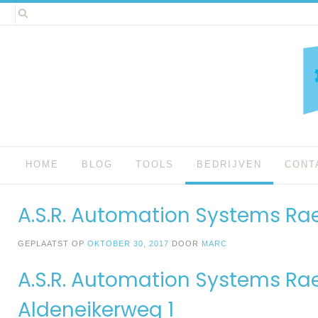
Spring
naar
inhoud
HOME
BLOG
TOOLS
BEDRIJVEN
CONT
A.S.R. Automation Systems R
GEPLAATST OP
OKTOBER 30, 2017
DOOR
MARC
A.S.R. Automation Systems Ra
Aldeneikerweg 1