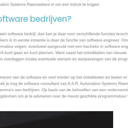
mation Systems Raemaekers in om een indruk te krijgen.
software bedrijven?
n software bedrijf, dan kan je daar voor verschillende functies terecht
s in In eerste instantie is daar de functie van software engineer. Om
formatica volgen, eventueel aangevuld met een bachelor in software en
 werk kunt gaan en kunt plannen. Want naast het ontwikkelen van nieuwe
 kan overleggen inzake eventuele wensen en aanpassingen van de prog
mmeren van de software en veel minder op het ontwikkelen en testen er
 heb je nog de software consultant van A.S.R. Automation Systems Raem
ogramma’s aan bedrijven. Op basis van de behoeften van een ondernemi
angskomen om je te adviseren over de meest geschikte programmatuur 