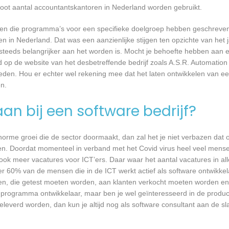
root aantal accountantskantoren in Nederland worden gebruikt.
rijven die programma’s voor een specifieke doelgroep hebben geschrev
n in Nederland. Dat was een aanzienlijke stijgen ten opzichte van het j
T steeds belangrijker aan het worden is. Mocht je behoefte hebben aa
rd op de website van het desbetreffende bedrijf zoals A.S.R. Automatio
eden. Hou er echter wel rekening mee dat het laten ontwikkelen van ee
n.
an bij een software bedrijf?
 enorme groei die de sector doormaakt, dan zal het je niet verbazen dat
en. Doordat momenteel in verband met het Covid virus heel veel mense
ook meer vacatures voor ICT’ers. Daar waar het aantal vacatures in a
eer 60% van de mensen die in de ICT werkt actief als software ontwikkel
n, die getest moeten worden, aan klanten verkocht moeten worden en t
 programma ontwikkelaar, maar ben je wel geïnteresseerd in de produc
leverd worden, dan kun je altijd nog als software consultant aan de sl