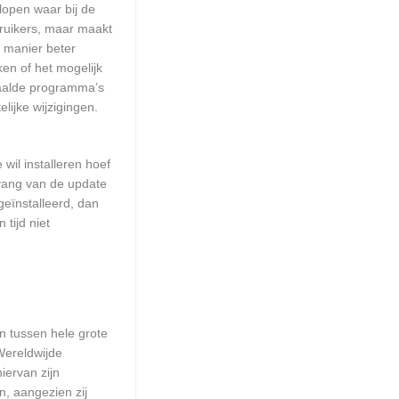
lopen waar bij de
ruikers, maar maakt
e manier beter
n of het mogelijk
paalde programma’s
lijke wijzigingen.
wil installeren hoef
mvang van de update
geïnstalleerd, dan
tijd niet
en tussen hele grote
Wereldwijde
iervan zijn
n, aangezien zij