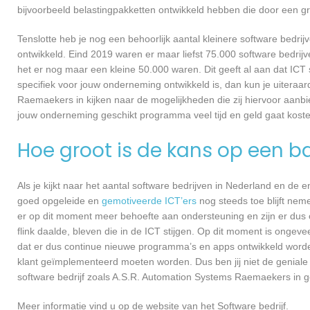
bijvoorbeeld belastingpakketten ontwikkeld hebben die door een g
Tenslotte heb je nog een behoorlijk aantal kleinere software bed
ontwikkeld. Eind 2019 waren er maar liefst 75.000 software bedrijve
het er nog maar een kleine 50.000 waren. Dit geeft al aan dat IC
specifiek voor jouw onderneming ontwikkeld is, dan kun je uiteraa
Raemaekers in kijken naar de mogelijkheden die zij hiervoor aanbi
jouw onderneming geschikt programma veel tijd en geld gaat koste
Hoe groot is de kans op een ba
Als je kijkt naar het aantal software bedrijven in Nederland en de
goed opgeleide en
gemotiveerde ICT’ers
nog steeds toe blijft nem
er op dit moment meer behoefte aan ondersteuning en zijn er dus 
flink daalde, bleven die in de ICT stijgen. Op dit moment is ongev
dat er dus continue nieuwe programma’s en apps ontwikkeld worde
klant geïmplementeerd moeten worden. Dus ben jij niet de geniale
software bedrijf zoals A.S.R. Automation Systems Raemaekers in ge
Meer informatie vind u op de website van het Software bedrijf.