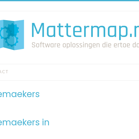
ACT
aemaekers
emaekers in