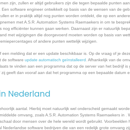
n zijn, zullen er altijd gebruikers zijn die tegen bepaalde punten aan
 Een software engineer ontwikkelt op basis van de wensen van de geb
ullen er in praktijk altijd nog punten worden ontdekt, die op een ander
opnemen met A.S.R. Automation Systems Raemaekers in om te bespreke
nog efficiënter kunnen gaan werken. Daarnaast zijn er natuurlijk be
band met wijzigingen die doorgevoerd moeten worden op basis van wette
remiepercentages of andere punten wettelijk wijzigen.
een melding dat er een update beschikbaar is. Op de vraag of je deze 
dt de software
update automatisch geïnstalleerd
. Afhankelijk van de o
laats te vinden aan een programma dat op de server van het bedrijf is 
 zij geeft dan vooraf aan dat het programma op een bepaalde datum en 
 in Nederland
 behoorlijk aantal. Hierbij moet natuurlijk wel onderscheid gemaakt word
 gemiddelde omvang, zoals A.S.R. Automation Systems Raemaekers in . 
 schaal door mensen over de hele wereld wordt gebruikt. Voorbeelden h
al Nederlandse software bedrijven die van een redelijk grote omvang zij