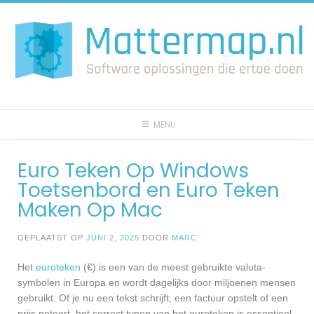
Spring
naar
inhoud
MENU
Euro Teken Op Windows
Toetsenbord en Euro Teken
Maken Op Mac
GEPLAATST OP
JUNI 2, 2025
DOOR
MARC
Het
euroteken
(€) is een van de meest gebruikte valuta-
symbolen in Europa en wordt dagelijks door miljoenen mensen
gebruikt. Of je nu een tekst schrijft, een factuur opstelt of een
prijs noteert, het correct typen van het euroteken is essentieel.