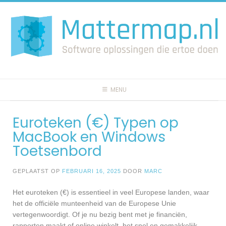
Spring
naar
inhoud
MENU
Euroteken (€) Typen op
MacBook en Windows
Toetsenbord
GEPLAATST OP
FEBRUARI 16, 2025
DOOR
MARC
Het euroteken (€) is essentieel in veel Europese landen, waar
het de officiële munteenheid van de Europese Unie
vertegenwoordigt. Of je nu bezig bent met je financiën,
rapporten maakt of online winkelt, het snel en gemakkelijk