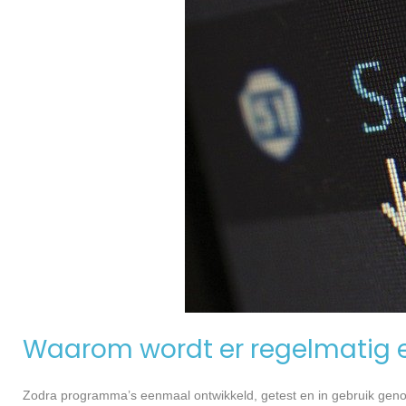
Waarom wordt er regelmatig 
Zodra programma’s eenmaal ontwikkeld, getest en in gebruik genome