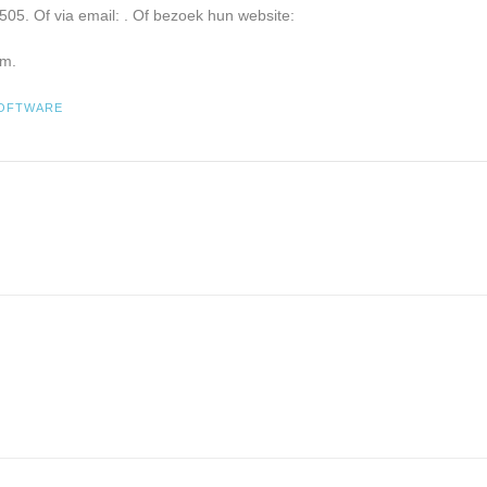
505. Of via email:
. Of bezoek hun website:
am.
OFTWARE