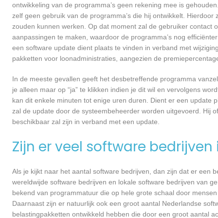
ontwikkeling van de programma’s geen rekening mee is gehouden.
zelf geen gebruik van de programma’s die hij ontwikkelt. Hierdoor z
zouden kunnen werken. Op dat moment zal de gebruiker contact o
aanpassingen te maken, waardoor de programma’s nog efficiënter 
een software update dient plaats te vinden in verband met wijzigin
pakketten voor loonadministraties, aangezien de premiepercentages
In de meeste gevallen geeft het desbetreffende programma vanzelf 
je alleen maar op “ja” te klikken indien je dit wil en vervolgens wor
kan dit enkele minuten tot enige uren duren. Dient er een update p
zal de update door de systeembeheerder worden uitgevoerd. Hij of
beschikbaar zal zijn in verband met een update.
Zijn er veel software bedrijven
Als je kijkt naar het aantal software bedrijven, dan zijn dat er een
wereldwijde software bedrijven en lokale software bedrijven van g
bekend van programmatuur die op hele grote schaal door mensen ov
Daarnaast zijn er natuurlijk ook een groot aantal Nederlandse softw
belastingpakketten ontwikkeld hebben die door een groot aantal a