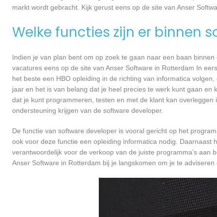
markt wordt gebracht. Kijk gerust eens op de site van Anser Softwa
Welke functies zijn er binnen 
Indien je van plan bent om op zoek te gaan naar een baan binnen ee
vacatures eens op de site van Anser Software in Rotterdam In eerst
het beste een HBO opleiding in de richting van informatica volgen
jaar en het is van belang dat je heel precies te werk kunt gaan en
dat je kunt programmeren, testen en met de klant kan overleggen
ondersteuning krijgen van de software developer.
De functie van software developer is vooral gericht op het progra
ook voor deze functie een opleiding informatica nodig. Daarnaast h
verantwoordelijk voor de verkoop van de juiste programma’s aan 
Anser Software in Rotterdam bij je langskomen om je te advisere