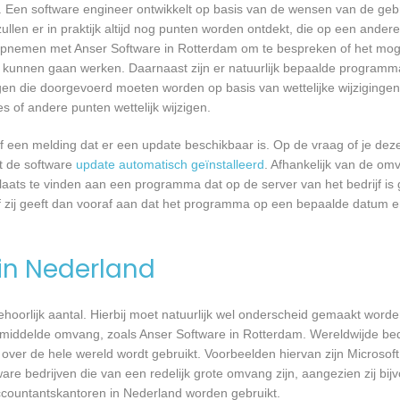
 Een software engineer ontwikkelt op basis van de wensen van de geb
ullen er in praktijk altijd nog punten worden ontdekt, die op een ander
pnemen met Anser Software in Rotterdam om te bespreken of het moge
kunnen gaan werken. Daarnaast zijn er natuurlijk bepaalde programm
gen die doorgevoerd moeten worden op basis van wettelijke wijzigingen.
 of andere punten wettelijk wijzigen.
een melding dat er een update beschikbaar is. Op de vraag of je deze 
dt de software
update automatisch geïnstalleerd
. Afhankelijk van de o
laats te vinden aan een programma dat op de server van het bedrijf is 
 zij geeft dan vooraf aan dat het programma op een bepaalde datum en 
 in Nederland
 behoorlijk aantal. Hierbij moet natuurlijk wel onderscheid gemaakt word
emiddelde omvang, zoals Anser Software in Rotterdam. Wereldwijde bedr
er de hele wereld wordt gebruikt. Voorbeelden hiervan zijn Microsoft
are bedrijven die van een redelijk grote omvang zijn, aangezien zij bij
ccountantskantoren in Nederland worden gebruikt.