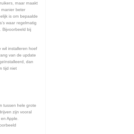
ruikers, maar maakt
e manier beter
lijk is om bepaalde
a’s waar regelmatig
 Bijvoorbeeld bij
wil installeren hoef
mvang van de update
geïnstalleerd, dan
tijd niet
en tussen hele grote
ijven zijn vooral
 en Apple.
voorbeeld