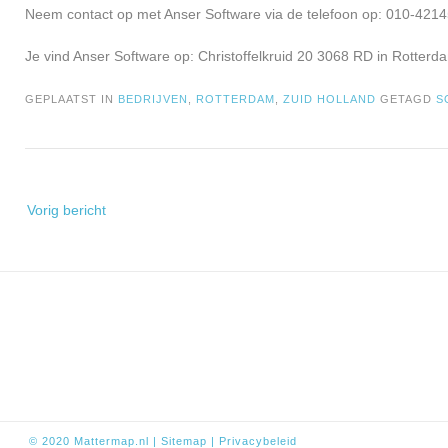
Neem contact op met Anser Software via de telefoon op: 010-4214
Je vind Anser Software op: Christoffelkruid 20 3068 RD in Rotterd
GEPLAATST IN
BEDRIJVEN
,
ROTTERDAM
,
ZUID HOLLAND
GETAGD
S
Bericht
Vorig bericht
navigatie
© 2020
Mattermap.nl
|
Sitem
ap
|
Privacybeleid