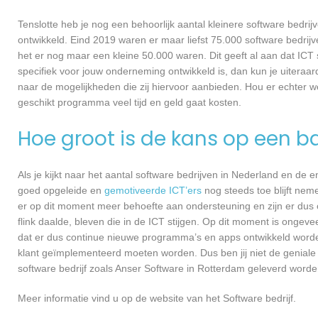
Tenslotte heb je nog een behoorlijk aantal kleinere software bed
ontwikkeld. Eind 2019 waren er maar liefst 75.000 software bedrijve
het er nog maar een kleine 50.000 waren. Dit geeft al aan dat IC
specifiek voor jouw onderneming ontwikkeld is, dan kun je uiteraar
naar de mogelijkheden die zij hiervoor aanbieden. Hou er echter 
geschikt programma veel tijd en geld gaat kosten.
Hoe groot is de kans op een ba
Als je kijkt naar het aantal software bedrijven in Nederland en de
goed opgeleide en
gemotiveerde ICT’ers
nog steeds toe blijft nem
er op dit moment meer behoefte aan ondersteuning en zijn er dus 
flink daalde, bleven die in de ICT stijgen. Op dit moment is ongev
dat er dus continue nieuwe programma’s en apps ontwikkeld worde
klant geïmplementeerd moeten worden. Dus ben jij niet de geniale
software bedrijf zoals Anser Software in Rotterdam geleverd worden
Meer informatie vind u op de website van het Software bedrijf.