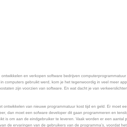
en ontwikkelen en verkopen software bedrijven computerprogrammatuur 
in computers gebruikt werd, kom je het tegenwoordig in veel meer app
mostaten zijn voorzien van software. En wat dacht je van verkeerslichten
et ontwikkelen van nieuwe programmatuur kost tijd en geld. Er moet e
er, dan moet een sofware developer dit gaan programmeren en tensl
 is om aan de eindgebruiker te leveren. Vaak worden er een aantal pil
an de ervaringen van de gebruikers van de programma’s, voordat het