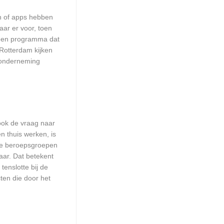
en of apps hebben
aar er voor, toen
n een programma dat
 Rotterdam kijken
w onderneming
 ook de vraag naar
n thuis werken, is
lle beroepsgroepen
aar. Dat betekent
enslotte bij de
ten die door het