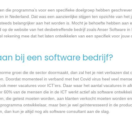
rijven die programma’s voor een specifieke doelgroep hebben geschrev
n in Nederland. Dat was een aanzienlijke stijgen ten opzichte van het j
T steeds belangrijker aan het worden is. Mocht je behoefte hebben aa
d op de website van het desbetreffende bedrijf zoals Anser Software in
wel rekening mee dat het laten ontwikkelen van een specifiek voor jou
an bij een software bedrijf?
 enorme groei die de sector doormaakt, dan zal het je niet verbazen dat
en. Doordat momenteel in verband met het Covid virus heel veel mense
ook meer vacatures voor ICT’ers. Daar waar het aantal vacatures in a
eer 60% van de mensen die in de ICT werkt actief als software ontwikkel
n, die getest moeten worden, aan klanten verkocht moeten worden en t
 programma ontwikkelaar, maar ben je wel geïnteresseerd in de produc
, dan kun je altijd nog als software consultant aan de slag.