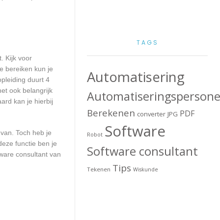
TAGS
. Kijk voor
e bereiken kun je
Automatisering
pleiding duurt 4
et ook belangrijk
Automatiseringspersone
rd kan je hierbij
Berekenen
PDF
converter
JPG
Software
 van. Toch heb je
Robot
deze functie ben je
Software consultant
ware consultant van
Tips
Tekenen
Wiskunde