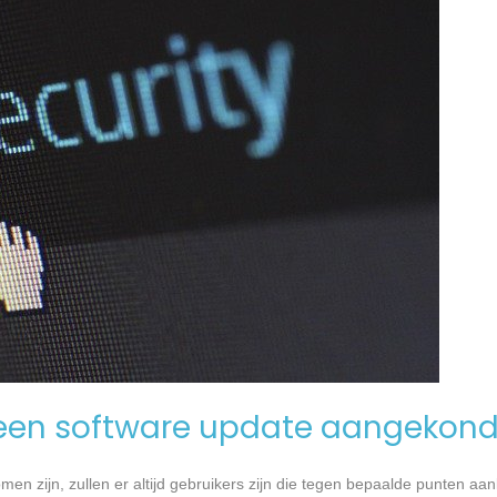
een software update aangekond
n zijn, zullen er altijd gebruikers zijn die tegen bepaalde punten aan