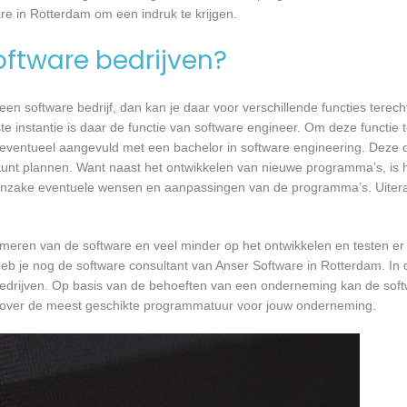
re in Rotterdam om een indruk te krijgen.
software bedrijven?
n software bedrijf, dan kan je daar voor verschillende functies terecht
e instantie is daar de functie van software engineer. Om deze functie t
, eventueel aangevuld met een bachelor in software engineering. Deze o
 kunt plannen. Want naast het ontwikkelen van nieuwe programma’s, is h
 inzake eventuele wensen en aanpassingen van de programma’s. Uiteraa
mmeren van de software en veel minder op het ontwikkelen en testen er
eb je nog de software consultant van Anser Software in Rotterdam. In 
bedrijven. Op basis van de behoeften van een onderneming kan de soft
n over de meest geschikte programmatuur voor jouw onderneming.