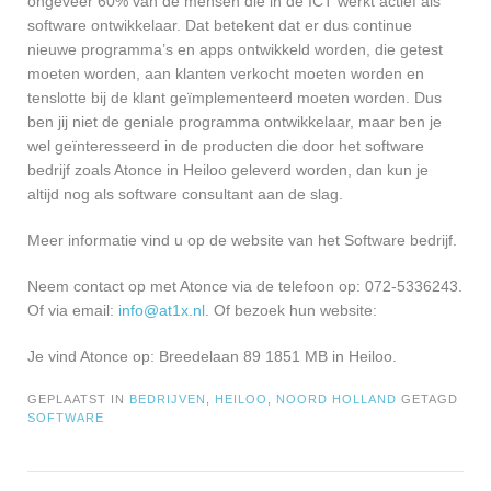
ongeveer 60% van de mensen die in de ICT werkt actief als
software ontwikkelaar. Dat betekent dat er dus continue
nieuwe programma’s en apps ontwikkeld worden, die getest
moeten worden, aan klanten verkocht moeten worden en
tenslotte bij de klant geïmplementeerd moeten worden. Dus
ben jij niet de geniale programma ontwikkelaar, maar ben je
wel geïnteresseerd in de producten die door het software
bedrijf zoals Atonce in Heiloo geleverd worden, dan kun je
altijd nog als software consultant aan de slag.
Meer informatie vind u op de website van het Software bedrijf.
Neem contact op met Atonce via de telefoon op: 072-5336243.
Of via email:
info@at1x.nl
. Of bezoek hun website:
Je vind Atonce op: Breedelaan 89 1851 MB in Heiloo.
GEPLAATST IN
BEDRIJVEN
,
HEILOO
,
NOORD HOLLAND
GETAGD
SOFTWARE