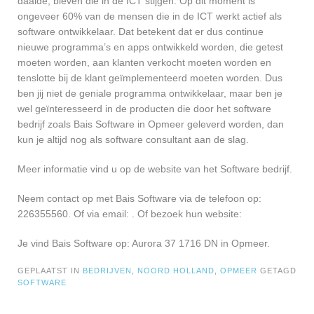
daalde, bleven die in de ICT stijgen. Op dit moment is
ongeveer 60% van de mensen die in de ICT werkt actief als
software ontwikkelaar. Dat betekent dat er dus continue
nieuwe programma’s en apps ontwikkeld worden, die getest
moeten worden, aan klanten verkocht moeten worden en
tenslotte bij de klant geïmplementeerd moeten worden. Dus
ben jij niet de geniale programma ontwikkelaar, maar ben je
wel geïnteresseerd in de producten die door het software
bedrijf zoals Bais Software in Opmeer geleverd worden, dan
kun je altijd nog als software consultant aan de slag.
Meer informatie vind u op de website van het Software bedrijf.
Neem contact op met Bais Software via de telefoon op:
226355560. Of via email:
. Of bezoek hun website:
Je vind Bais Software op: Aurora 37 1716 DN in Opmeer.
GEPLAATST IN
BEDRIJVEN
,
NOORD HOLLAND
,
OPMEER
GETAGD
SOFTWARE