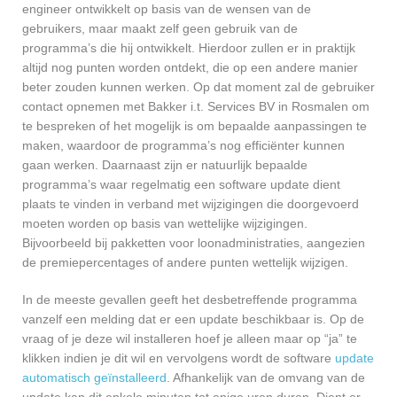
engineer ontwikkelt op basis van de wensen van de
gebruikers, maar maakt zelf geen gebruik van de
programma’s die hij ontwikkelt. Hierdoor zullen er in praktijk
altijd nog punten worden ontdekt, die op een andere manier
beter zouden kunnen werken. Op dat moment zal de gebruiker
contact opnemen met Bakker i.t. Services BV in Rosmalen om
te bespreken of het mogelijk is om bepaalde aanpassingen te
maken, waardoor de programma’s nog efficiënter kunnen
gaan werken. Daarnaast zijn er natuurlijk bepaalde
programma’s waar regelmatig een software update dient
plaats te vinden in verband met wijzigingen die doorgevoerd
moeten worden op basis van wettelijke wijzigingen.
Bijvoorbeeld bij pakketten voor loonadministraties, aangezien
de premiepercentages of andere punten wettelijk wijzigen.
In de meeste gevallen geeft het desbetreffende programma
vanzelf een melding dat er een update beschikbaar is. Op de
vraag of je deze wil installeren hoef je alleen maar op “ja” te
klikken indien je dit wil en vervolgens wordt de software
update
automatisch geïnstalleerd
. Afhankelijk van de omvang van de
update kan dit enkele minuten tot enige uren duren. Dient er