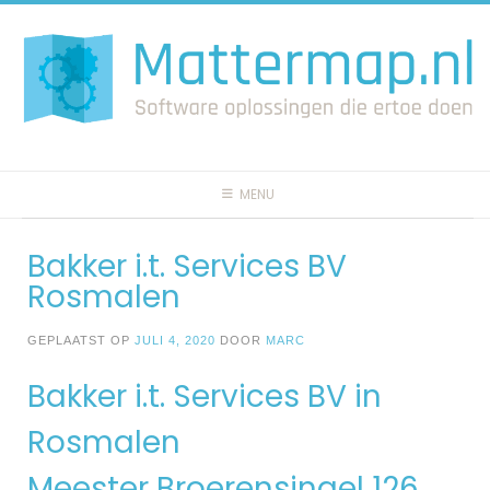
Spring
naar
inhoud
MENU
Bakker i.t. Services BV
Rosmalen
GEPLAATST OP
JULI 4, 2020
DOOR
MARC
Bakker i.t. Services BV in
Rosmalen
Meester Broerensingel 126