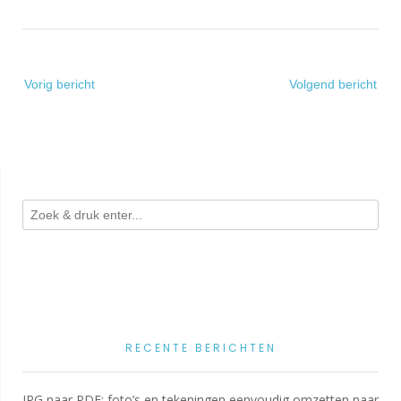
Bericht
Vorig bericht
Volgend bericht
navigatie
RECENTE BERICHTEN
JPG naar PDF: foto’s en tekeningen eenvoudig omzetten naar