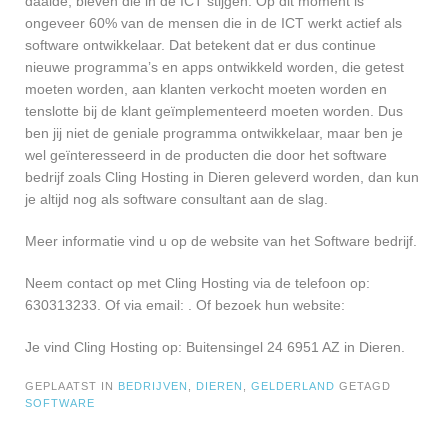
daalde, bleven die in de ICT stijgen. Op dit moment is
ongeveer 60% van de mensen die in de ICT werkt actief als
software ontwikkelaar. Dat betekent dat er dus continue
nieuwe programma’s en apps ontwikkeld worden, die getest
moeten worden, aan klanten verkocht moeten worden en
tenslotte bij de klant geïmplementeerd moeten worden. Dus
ben jij niet de geniale programma ontwikkelaar, maar ben je
wel geïnteresseerd in de producten die door het software
bedrijf zoals Cling Hosting in Dieren geleverd worden, dan kun
je altijd nog als software consultant aan de slag.
Meer informatie vind u op de website van het Software bedrijf.
Neem contact op met Cling Hosting via de telefoon op:
630313233. Of via email:
. Of bezoek hun website:
Je vind Cling Hosting op: Buitensingel 24 6951 AZ in Dieren.
GEPLAATST IN
BEDRIJVEN
,
DIEREN
,
GELDERLAND
GETAGD
SOFTWARE