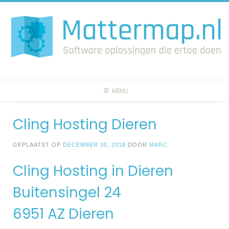
Spring
naar
inhoud
MENU
Cling Hosting Dieren
GEPLAATST OP
DECEMBER 30, 2018
DOOR
MARC
Cling Hosting in Dieren
Buitensingel 24
6951 AZ Dieren