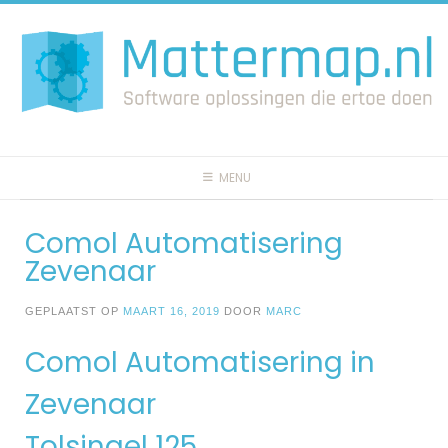
Spring
naar
inhoud
MENU
Comol Automatisering
Zevenaar
GEPLAATST OP
MAART 16, 2019
DOOR
MARC
Comol Automatisering in
Zevenaar
Tolsingel 125