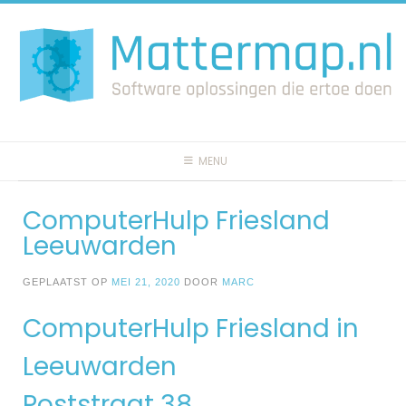
Spring
naar
inhoud
MENU
ComputerHulp Friesland
Leeuwarden
GEPLAATST OP
MEI 21, 2020
DOOR
MARC
ComputerHulp Friesland in
Leeuwarden
Poststraat 38