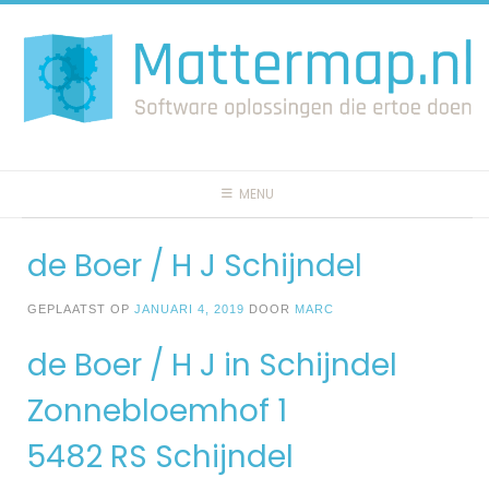
Spring
naar
inhoud
MENU
de Boer / H J Schijndel
GEPLAATST OP
JANUARI 4, 2019
DOOR
MARC
de Boer / H J in Schijndel
Zonnebloemhof 1
5482 RS Schijndel