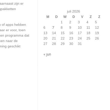
arnaast zijn er
ngpakketten
juli 2026
M
D
W
D
V
Z
Z
1
2
3
4
5
en of apps hebben
7
6
8
9
10
11
12
aar er voor, toen
13
14
15
16
17
18
19
n een programma dat
20
21
22
23
24
25
26
jken naar de
27
28
29
30
31
ming geschikt
« jun