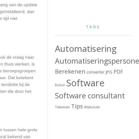
mvang van de update
geïnstalleerd, dan
tijd niet
TAGS
Automatisering
 ook de vraag naar
Automatiseringspersone
n thuis werken, is
Berekenen
lle beroepsgroepen
PDF
converter
JPG
aar. Dat betekent
Software
enslotte bij de
Robot
ten die door het
Software consultant
Tips
Tekenen
Wiskunde
en tussen hele grote
ooral bekend van