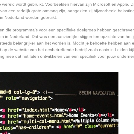
ereld wordt gebruikt. Voorbeelden hiervan zijn Microsoft en Apple. Da
 van een redelijk grote omvang zijn, aangezien zij bijvoorbeeld belasti
in Nederland worden gebruikt.
rijven die programma’s voor een specifieke doelgroep hebben geschrev
n in Nederland. Dat was een aanzienlijke stijgen ten opzichte van het j
T steeds belangrijker aan het worden is. Mocht je behoefte hebben aa
d op de website van het desbetreffende bedrijf zoals easio in Leiden ki
ing mee dat het laten ontwikkelen van een specifiek voor jouw onderne