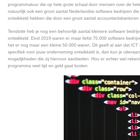
programmatuur die op hele grote schaal door mensen over de hele w
natuurlijk ook een groot aantal Nederlandse software bedrijven die
ontwikkeld hebben die door een groot aantal accountantskantoren 
Tenslotte heb je nog een behoorlijk aantal kleinere software bed
ontwikkeld. Eind 2019 waren er maar liefst 75.000 software bedrijve
het er nog maar een kleine 50.000 waren. Dit geeft al aan dat IC
specifiek voor jouw onderneming ontwikkeld is, dan kun je uiteraar
mogelijkheden die zij hiervoor aanbieden. Hou er echter wel reken
programma veel tijd en geld gaat kosten.