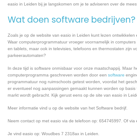
easio in Leiden bij je langskomen om je te adviseren over de me
Wat doen software bedrijven?
Zoals je op de website van easio in Leiden kunt lezen ontwikkele
Waar computerprogrammatuur vroeger voornamelijk in computers ge
en tablets, maar ook in televisies, telefoons en thermostaten zijn
parkeerautomaten?
In deze tijd is software onmisbaar voor onze maatschappij. Maar h
computerprogramma geschreven worden door een
software
engine
programmatuur nog ruimschoots getest worden, voordat het geschikt
er eventueel nog aanpassingen gemaakt kunnen worden op basis v
markt wordt gebracht. Kijk gerust eens op de site van easio in Leid
Meer informatie vind u op de website van het Software bedrijf.
Neem contact op met easio via de telefoon op: 654745997. Of via 
Je vind easio op: Woudbes 7 2318ax in Leiden.