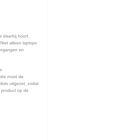
 daarbij hoort.
iet alleen laptops
vergangen en
en
otte moet de
ots uitgezet, zodat
 product op de