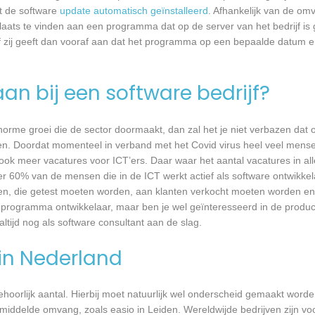
dt de software
update automatisch geïnstalleerd
. Afhankelijk van de o
laats te vinden aan een programma dat op de server van het bedrijf is 
 zij geeft dan vooraf aan dat het programma op een bepaalde datum en 
an bij een software bedrijf?
 enorme groei die de sector doormaakt, dan zal het je niet verbazen dat
en. Doordat momenteel in verband met het Covid virus heel veel mense
ook meer vacatures voor ICT’ers. Daar waar het aantal vacatures in a
eer 60% van de mensen die in de ICT werkt actief als software ontwikkel
n, die getest moeten worden, aan klanten verkocht moeten worden en t
 programma ontwikkelaar, maar ben je wel geïnteresseerd in de produc
altijd nog als software consultant aan de slag.
 in Nederland
 behoorlijk aantal. Hierbij moet natuurlijk wel onderscheid gemaakt word
emiddelde omvang, zoals easio in Leiden. Wereldwijde bedrijven zijn v