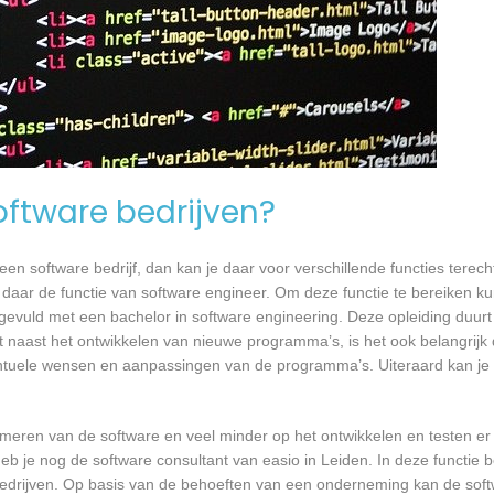
software bedrijven?
n software bedrijf, dan kan je daar voor verschillende functies terecht
s daar de functie van software engineer. Om deze functie te bereiken ku
gevuld met een bachelor in software engineering. Deze opleiding duurt 
 naast het ontwikkelen van nieuwe programma’s, is het ook belangrijk d
tuele wensen en aanpassingen van de programma’s. Uiteraard kan je h
mmeren van de software en veel minder op het ontwikkelen en testen er
eb je nog de software consultant van easio in Leiden. In deze functie b
bedrijven. Op basis van de behoeften van een onderneming kan de soft