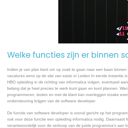
Welke functies zijn er binnen 
Indien je van plan bent om op zoek te gaan naar een baan binnen ee
vacatures eens op de site van easio in Leiden In eerste instantie i
HBO opleiding in de richting van informatica volgen, eventueel aan
belang dat je heel precies te werk kunt gaan en kunt plannen. Want
programmeren, testen en met de klant kan overleggen inzake even
ondersteuning krijgen van de software developer.
De functie van software developer is vooral gericht op het progra
ook voor deze functie een opleiding informatica nodig. Daarnaast h
verantwoordelijk voor de verkoop van de juiste programma’s aan 