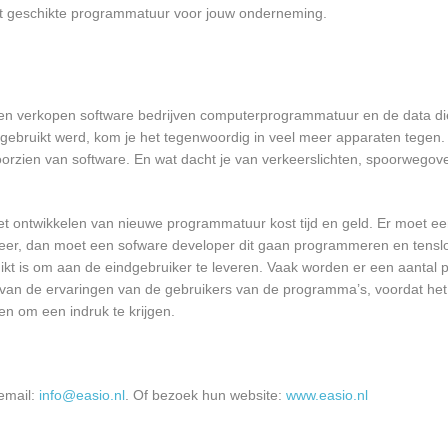
est geschikte programmatuur voor jouw onderneming.
n en verkopen software bedrijven computerprogrammatuur en de data die
bruikt werd, kom je het tegenwoordig in veel meer apparaten tegen. N
 voorzien van software. En wat dacht je van verkeerslichten, spoorwego
et ontwikkelen van nieuwe programmatuur kost tijd en geld. Er moet e
er, dan moet een sofware developer dit gaan programmeren en tensl
 is om aan de eindgebruiker te leveren. Vaak worden er een aantal pil
an de ervaringen van de gebruikers van de programma’s, voordat het
en om een indruk te krijgen.
email:
info@easio.nl
. Of bezoek hun website:
www.easio.nl