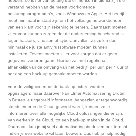
hebben. Zo is het van belang dat er mensen in dienst zijn die
verstand hebben van de meest voorkomende
besturingsprogramma’s, zoals Windows en Apple. Het bedrijf
moet minimaal in staat zijn om het volledige netwerkbeheer
van een klant voor zijn rekening te nemen. Daarnaast moeten
zij er voor kunnen zorgen dat de onderneming beschermd is
tegen hackers, virussen of cyberaanvallen. Zij zullen dus
minimaal de juiste antivirussoftware moeten kunnen
installeren. Tevens moeten zij er voor zorgen dat er geen
gegevens verloren gaan. Hiertoe zal met regelmaat,
afhankelijk van de omvang van het bedrijf, per uur, per 4 uur of
per dag een back-up gemaakt moeten worden.
Voor de veiligheid moet de back-up extern worden
opgeslagen, maar daarover kan Elmar Automatisering Druten
in Druten je uitgebreid informeren. Aangezien er tegenwoordig
steeds meer in de Cloud gewerkt wordt, kunnen ze je
informeren over alle mogelijke Cloud oplossingen die er zijn.
Van werken in de Cloud, tot een back-up maken in de Cloud.
Daarnaast kun je bij veel automatiseringsbedrijven ook terecht
indien je een website wil laten bouwen. Dus heb je hulp nodig