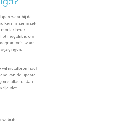
igd?
lopen waar bij de
ruikers, maar maakt
e manier beter
het mogelijk is om
 programma’s waar
wijzigingen.
wil installeren hoef
mvang van de update
geïnstalleerd, dan
tijd niet
n website: