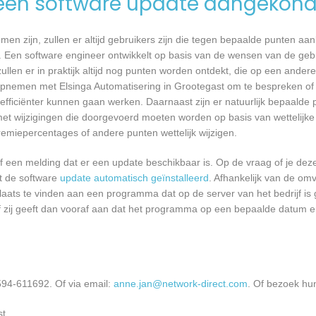
een software update aangekond
n zijn, zullen er altijd gebruikers zijn die tegen bepaalde punten aan
 Een software engineer ontwikkelt op basis van de wensen van de geb
ullen er in praktijk altijd nog punten worden ontdekt, die op een ander
nemen met Elsinga Automatisering in Grootegast om te bespreken of 
ficiënter kunnen gaan werken. Daarnaast zijn er natuurlijk bepaalde
met wijzigingen die doorgevoerd moeten worden op basis van wettelijke 
remiepercentages of andere punten wettelijk wijzigen.
een melding dat er een update beschikbaar is. Op de vraag of je deze 
dt de software
update automatisch geïnstalleerd
. Afhankelijk van de o
laats te vinden aan een programma dat op de server van het bedrijf is 
 zij geeft dan vooraf aan dat het programma op een bepaalde datum en 
594-611692. Of via email:
anne.jan@network-direct.com
. Of bezoek hu
t.