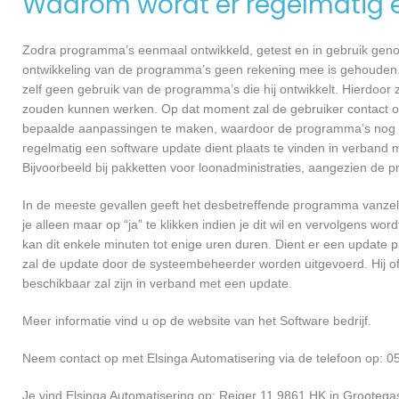
Waarom wordt er regelmatig 
Zodra programma’s eenmaal ontwikkeld, getest en in gebruik genome
ontwikkeling van de programma’s geen rekening mee is gehouden.
zelf geen gebruik van de programma’s die hij ontwikkelt. Hierdoor z
zouden kunnen werken. Op dat moment zal de gebruiker contact op
bepaalde aanpassingen te maken, waardoor de programma’s nog ef
regelmatig een software update dient plaats te vinden in verband 
Bijvoorbeeld bij pakketten voor loonadministraties, aangezien de p
In de meeste gevallen geeft het desbetreffende programma vanzelf 
je alleen maar op “ja” te klikken indien je dit wil en vervolgens wor
kan dit enkele minuten tot enige uren duren. Dient er een update p
zal de update door de systeembeheerder worden uitgevoerd. Hij of
beschikbaar zal zijn in verband met een update.
Meer informatie vind u op de website van het Software bedrijf.
Neem contact op met Elsinga Automatisering via de telefoon op: 0
Je vind Elsinga Automatisering op: Reiger 11 9861 HK in Grootegas