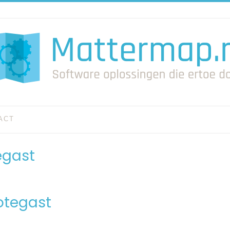
ACT
egast
otegast