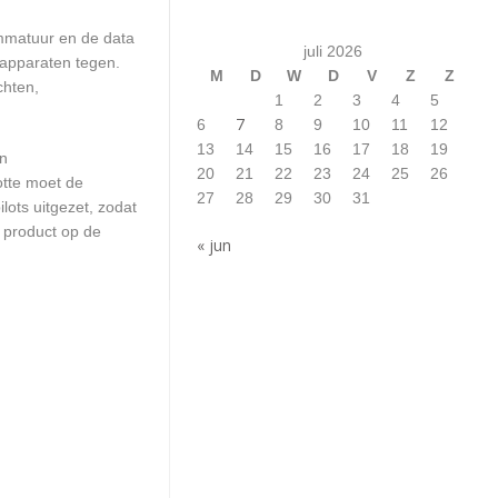
ammatuur en de data
juli 2026
 apparaten tegen.
M
D
W
D
V
Z
Z
chten,
1
2
3
4
5
7
6
8
9
10
11
12
13
14
15
16
17
18
19
en
20
21
22
23
24
25
26
otte moet de
27
28
29
30
31
ots uitgezet, zodat
 product op de
« jun