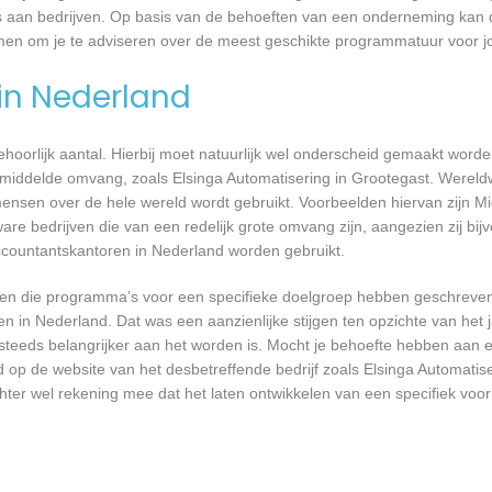
’s aan bedrijven. Op basis van de behoeften van een onderneming kan 
komen om je te adviseren over de meest geschikte programmatuur voor
 in Nederland
 behoorlijk aantal. Hierbij moet natuurlijk wel onderscheid gemaakt word
emiddelde omvang, zoals Elsinga Automatisering in Grootegast. Wereldwi
nsen over de hele wereld wordt gebruikt. Voorbeelden hiervan zijn Mi
are bedrijven die van een redelijk grote omvang zijn, aangezien zij bij
ccountantskantoren in Nederland worden gebruikt.
rijven die programma’s voor een specifieke doelgroep hebben geschrev
n in Nederland. Dat was een aanzienlijke stijgen ten opzichte van het j
T steeds belangrijker aan het worden is. Mocht je behoefte hebben aa
d op de website van het desbetreffende bedrijf zoals Elsinga Automatis
chter wel rekening mee dat het laten ontwikkelen van een specifiek vo