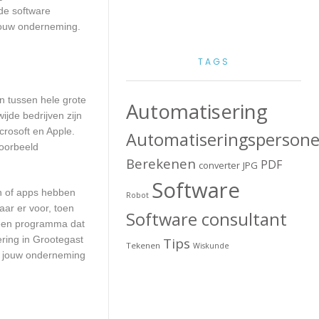
de software
 jouw onderneming.
TAGS
en tussen hele grote
Automatisering
jde bedrijven zijn
crosoft en Apple.
Automatiseringspersone
voorbeeld
Berekenen
PDF
converter
JPG
Software
en of apps hebben
Robot
aar er voor, toen
Software consultant
n een programma dat
ering in Grootegast
Tips
Tekenen
Wiskunde
or jouw onderneming