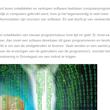
 kunt lezen ontwikkelen en verkopen software bedrijven computerprogr
ijk in computers gebruikt werd, kom je het tegenwoordig in veel meer
 thermostaten zijn voorzien van software. En wat dacht je van verkeersli
et ontwikkelen van nieuwe programmatuur kost tijd en geld. Er moet e
er, dan moet een sofware developer dit gaan programmeren en tensl
 is om aan de eindgebruiker te leveren. Vaak worden er een aantal pil
an de ervaringen van de gebruikers van de programma’s, voordat het
matisering in Grootegast om een indruk te krijgen.