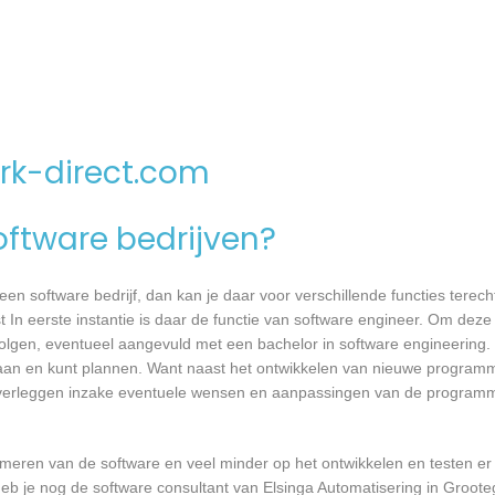
rk-direct.com
software bedrijven?
n software bedrijf, dan kan je daar voor verschillende functies terecht
 In eerste instantie is daar de functie van software engineer. Om deze 
 volgen, eventueel aangevuld met een bachelor in software engineering.
t gaan en kunt plannen. Want naast het ontwikkelen van nieuwe programm
 overleggen inzake eventuele wensen en aanpassingen van de programm
mmeren van de software en veel minder op het ontwikkelen en testen er
eb je nog de software consultant van Elsinga Automatisering in Grooteg