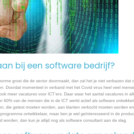
an bij een software bedrijf?
 enorme groei die de sector doormaakt, dan zal het je niet verbazen dat
en. Doordat momenteel in verband met het Covid virus heel veel mense
ook meer vacatures voor ICT’ers. Daar waar het aantal vacatures in a
eer 60% van de mensen die in de ICT werkt actief als software ontwikkel
n, die getest moeten worden, aan klanten verkocht moeten worden en t
 programma ontwikkelaar, maar ben je wel geïnteresseerd in de produc
d worden, dan kun je altijd nog als software consultant aan de slag.