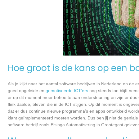
Hoe groot is de kans op een ba
Als je kijkt naar het aantal software bedrijven in Nederland en de
goed opgeleide en
gemotiveerde ICT’ers
nog steeds toe blijft nem
er op dit moment meer behoefte aan ondersteuning en zijn er dus 
flink daalde, bleven die in de ICT stijgen. Op dit moment is ongev
dat er dus continue nieuwe programma’s en apps ontwikkeld worde
klant geïmplementeerd moeten worden. Dus ben jij niet de geniale
software bedrijf zoals Elsinga Automatisering in Grootegast gelever